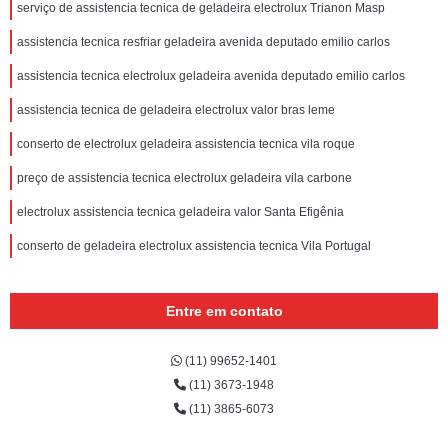
serviço de assistencia tecnica de geladeira electrolux Trianon Masp
assistencia tecnica resfriar geladeira avenida deputado emilio carlos
assistencia tecnica electrolux geladeira avenida deputado emilio carlos
assistencia tecnica de geladeira electrolux valor bras leme
conserto de electrolux geladeira assistencia tecnica vila roque
preço de assistencia tecnica electrolux geladeira vila carbone
electrolux assistencia tecnica geladeira valor Santa Efigênia
conserto de geladeira electrolux assistencia tecnica Vila Portugal
Entre em contato
(11) 99652-1401
(11) 3673-1948
(11) 3865-6073