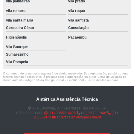
vila palmeiras
vila prado
vila romero
vila roque
vila santa maria
vila santista
Cerqueira César
Consolação
Higienópolis
Pacaembu
Vila Buarque
Sumarezinho
Vila Pompeia
O conteúdo do texto desta página é de direito reservado. Sua reprodução, parcial ou total,
mesmo citando nossos links, é proibida sem a autorização do autor. Crime de violação de
direito autoral – artigo 184 do Código Penal –
Lei 9610/98 - Lei de direitos autorais
.
Antártica Assistência Técnica
Rua Cayowaá, 277 - Perdizes São Paulo - SP
CEP: 05018-000
(11) 99652-1401
(11) 3673-1948
(11)
3865-6073
antarticatec@yahoo.com.br