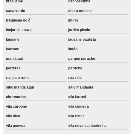
bras leme
cachoeirinha
casa verde
chora menino
freguesia do ó
imirin
inajar de souza
jardim picolo
lausane
lausane paulista
lauzane
limão
mandaqui
parque peruche
perdizes
peruche
rua joao ruthe
rua zilda
sitio manda aqui
sitio mandaqui
ultramarino
vila baruel
vila carbone
vila ciqueira
vila diva
vila ester
vila gouvea
vila nova cachoeirinha