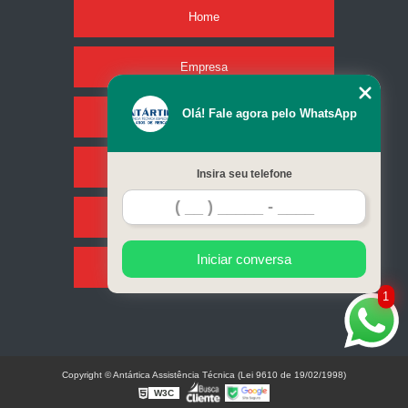
Home
Empresa
Olá! Fale agora pelo WhatsApp
Missão
Serviços
Insira seu telefone
Contato
Iniciar conversa
Mapa do site
1
Copyright © Antártica Assistência Técnica (Lei 9610 de 19/02/1998)
W3C