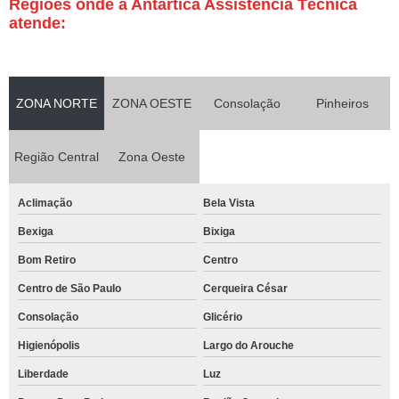
Regiões onde a Antártica Assistência Técnica
atende:
ZONA NORTE
ZONA OESTE
Consolação
Pinheiros
Região Central
Zona Oeste
Aclimação
Bela Vista
Bexiga
Bixiga
Bom Retiro
Centro
Centro de São Paulo
Cerqueira César
Consolação
Glicério
Higienópolis
Largo do Arouche
Liberdade
Luz