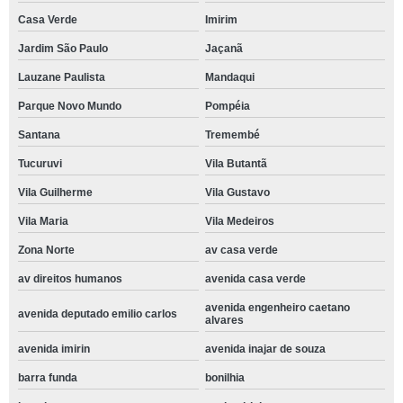
Casa Verde
Imirim
Jardim São Paulo
Jaçanã
Lauzane Paulista
Mandaqui
Parque Novo Mundo
Pompéia
Santana
Tremembé
Tucuruvi
Vila Butantã
Vila Guilherme
Vila Gustavo
Vila Maria
Vila Medeiros
Zona Norte
av casa verde
av direitos humanos
avenida casa verde
avenida engenheiro caetano
avenida deputado emilio carlos
alvares
avenida imirin
avenida inajar de souza
barra funda
bonilhia