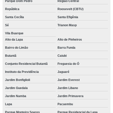
Parque Dom Pedro
Região Central
República
Roosevelt (CBTU)
Santa Cecília
Santa Efigênia
Sé
Trianon Masp
Vila Buarque
Alto da Lapa
Alto de Pinheiros
Bairro do Limão
Barra Funda
Butantã
Caiubi
Conjunto Residencial Butantã
Freguesia do Ó
Instituto da Previdência
Jaguaré
Jardim Bonfiglioli
Jardim Everest
Jardim Guedala
Jardim Libano
Jardim Namba
Jardim Primavera
Lapa
Pacaembu
Parque Monteiro Soares
Parque Residencial da Lapa