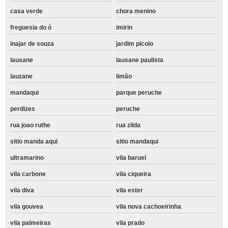
casa verde
chora menino
freguesia do ó
imirin
inajar de souza
jardim picolo
lausane
lausane paulista
lauzane
limão
mandaqui
parque peruche
perdizes
peruche
rua joao ruthe
rua zilda
sitio manda aqui
sitio mandaqui
ultramarino
vila baruel
vila carbone
vila ciqueira
vila diva
vila ester
vila gouvea
vila nova cachoeirinha
vila palmeiras
vila prado