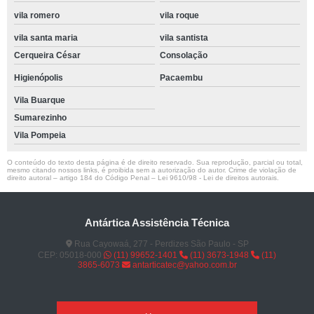
vila romero
vila roque
vila santa maria
vila santista
Cerqueira César
Consolação
Higienópolis
Pacaembu
Vila Buarque
Sumarezinho
Vila Pompeia
O conteúdo do texto desta página é de direito reservado. Sua reprodução, parcial ou total,
mesmo citando nossos links, é proibida sem a autorização do autor. Crime de violação de
direito autoral – artigo 184 do Código Penal –
Lei 9610/98 - Lei de direitos autorais
.
Antártica Assistência Técnica
Rua Cayowaá, 277 - Perdizes São Paulo - SP
CEP: 05018-000
(11) 99652-1401
(11) 3673-1948
(11)
3865-6073
antarticatec@yahoo.com.br