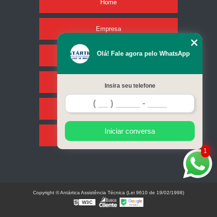
Home
Empresa
Olá! Fale agora pelo WhatsApp
Missão
Serviços
Insira seu telefone
Contato
Iniciar conversa
Mapa do site
1
Copyright © Antártica Assistência Técnica (Lei 9610 de 19/02/1998)
W3C