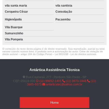
vila santa maria
vila santista
Cerqueira César
Consolação
Higienópolis
Pacaembu
Vila Buarque
Sumarezinho
Vila Pompeia
O conteúdo do texto desta página é de direito reservado. Sua reprodução, parcial ou total,
mesmo citando nossos links, é proibida sem a autorização do autor. Crime de violação de
direito autoral – artigo 184 do Código Penal –
Lei 9610/98 - Lei de direitos autorais
.
Antártica Assistência Técnica
Rua Cayowaá, 277 - Perdizes São Paulo - SP
CEP: 05018-000
(11) 99652-1401
(11) 3673-1948
(11)
3865-6073
antarticatec@yahoo.com.br
Home