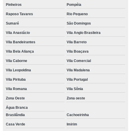
Pinheiros
Pompéia
Raposo Tavares
Rio Pequeno
Sumaré
São Domingos
Vila Anastácio
Vila Anglo Brasileira
Vila Bandeirantes
Vila Barreto
Vila Bela Aliança
Vila Boaçava
Vila Caborne
Vila Comercial
Vila Leopoldina
Vila Madalena
Vila Pirituba
Vila Portugal
Vila Romana
Vila Sônia
Zona Oeste
Zona oeste
Água Branca
Brasilândia
Cachoeirinha
Casa Verde
Imirim