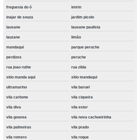
freguesia do ó
imirin
inajar de souza
jardim picolo
lausane
lausane paulista
lauzane
limão
mandaqui
parque peruche
perdizes
peruche
rua joao ruthe
rua zilda
sitio manda aqui
sitio mandaqui
ultramarino
vila baruel
vila carbone
vila ciqueira
vila diva
vila ester
vila gouvea
vila nova cachoeirinha
vila palmeiras
vila prado
vila romero
vila roque