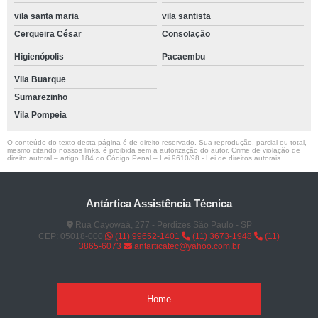
vila santa maria
vila santista
Cerqueira César
Consolação
Higienópolis
Pacaembu
Vila Buarque
Sumarezinho
Vila Pompeia
O conteúdo do texto desta página é de direito reservado. Sua reprodução, parcial ou total,
mesmo citando nossos links, é proibida sem a autorização do autor. Crime de violação de
direito autoral – artigo 184 do Código Penal –
Lei 9610/98 - Lei de direitos autorais
.
Antártica Assistência Técnica
Rua Cayowaá, 277 - Perdizes São Paulo - SP
CEP: 05018-000
(11) 99652-1401
(11) 3673-1948
(11)
3865-6073
antarticatec@yahoo.com.br
Home