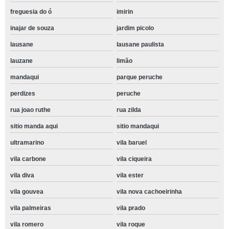
freguesia do ó
imirin
inajar de souza
jardim picolo
lausane
lausane paulista
lauzane
limão
mandaqui
parque peruche
perdizes
peruche
rua joao ruthe
rua zilda
sitio manda aqui
sitio mandaqui
ultramarino
vila baruel
vila carbone
vila ciqueira
vila diva
vila ester
vila gouvea
vila nova cachoeirinha
vila palmeiras
vila prado
vila romero
vila roque