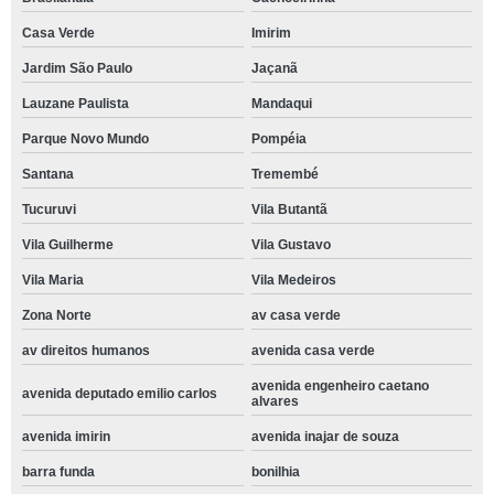
Casa Verde
Imirim
Jardim São Paulo
Jaçanã
Lauzane Paulista
Mandaqui
Parque Novo Mundo
Pompéia
Santana
Tremembé
Tucuruvi
Vila Butantã
Vila Guilherme
Vila Gustavo
Vila Maria
Vila Medeiros
Zona Norte
av casa verde
av direitos humanos
avenida casa verde
avenida engenheiro caetano
avenida deputado emilio carlos
alvares
avenida imirin
avenida inajar de souza
barra funda
bonilhia