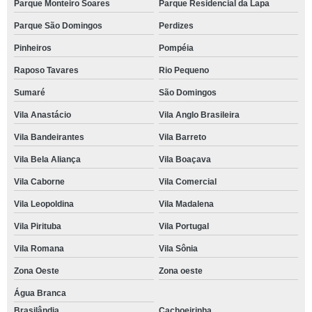
Parque Monteiro Soares
Parque Residencial da Lapa
Parque São Domingos
Perdizes
Pinheiros
Pompéia
Raposo Tavares
Rio Pequeno
Sumaré
São Domingos
Vila Anastácio
Vila Anglo Brasileira
Vila Bandeirantes
Vila Barreto
Vila Bela Aliança
Vila Boaçava
Vila Caborne
Vila Comercial
Vila Leopoldina
Vila Madalena
Vila Pirituba
Vila Portugal
Vila Romana
Vila Sônia
Zona Oeste
Zona oeste
Água Branca
Brasilândia
Cachoeirinha