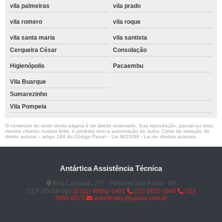
vila palmeiras
vila prado
vila romero
vila roque
vila santa maria
vila santista
Cerqueira César
Consolação
Higienópolis
Pacaembu
Vila Buarque
Sumarezinho
Vila Pompeia
O conteúdo do texto desta página é de direito reservado. Sua reprodução, parcial ou total,
mesmo citando nossos links, é proibida sem a autorização do autor. Crime de violação de
direito autoral – artigo 184 do Código Penal –
Lei 9610/98 - Lei de direitos autorais
.
Antártica Assistência Técnica
Rua Cayowaá, 277 - Perdizes São Paulo - SP
CEP: 05018-000
(11) 99652-1401
(11) 3673-1948
(11)
3865-6073
antarticatec@yahoo.com.br