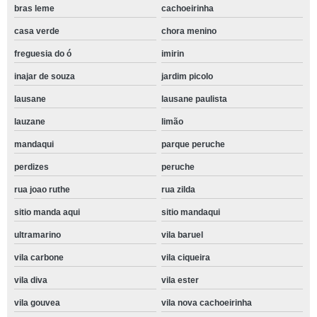
bras leme
cachoeirinha
casa verde
chora menino
freguesia do ó
imirin
inajar de souza
jardim picolo
lausane
lausane paulista
lauzane
limão
mandaqui
parque peruche
perdizes
peruche
rua joao ruthe
rua zilda
sitio manda aqui
sitio mandaqui
ultramarino
vila baruel
vila carbone
vila ciqueira
vila diva
vila ester
vila gouvea
vila nova cachoeirinha