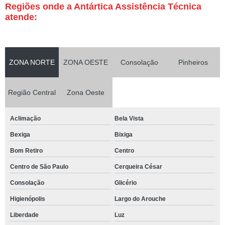
Regiões onde a Antártica Assistência Técnica
atende:
ZONA NORTE
ZONA OESTE
Consolação
Pinheiros
Região Central
Zona Oeste
Aclimação
Bela Vista
Bexiga
Bixiga
Bom Retiro
Centro
Centro de São Paulo
Cerqueira César
Consolação
Glicério
Higienópolis
Largo do Arouche
Liberdade
Luz