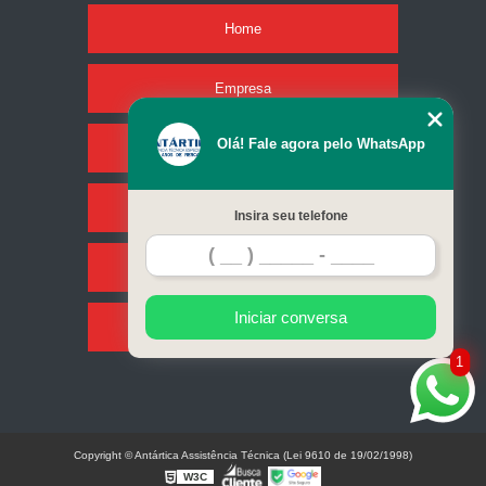
Home
Empresa
Olá! Fale agora pelo WhatsApp
Missão
Serviços
Insira seu telefone
Contato
Iniciar conversa
Mapa do site
1
Copyright © Antártica Assistência Técnica (Lei 9610 de 19/02/1998)
W3C