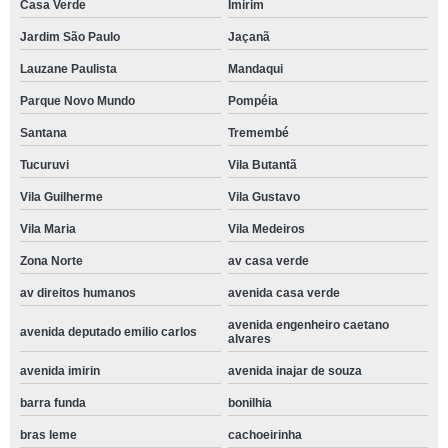
Casa Verde
Imirim
Jardim São Paulo
Jaçanã
Lauzane Paulista
Mandaqui
Parque Novo Mundo
Pompéia
Santana
Tremembé
Tucuruvi
Vila Butantã
Vila Guilherme
Vila Gustavo
Vila Maria
Vila Medeiros
Zona Norte
av casa verde
av direitos humanos
avenida casa verde
avenida engenheiro caetano
avenida deputado emilio carlos
alvares
avenida imirin
avenida inajar de souza
barra funda
bonilhia
bras leme
cachoeirinha