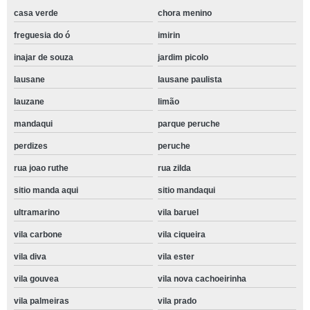
casa verde
chora menino
freguesia do ó
imirin
inajar de souza
jardim picolo
lausane
lausane paulista
lauzane
limão
mandaqui
parque peruche
perdizes
peruche
rua joao ruthe
rua zilda
sitio manda aqui
sitio mandaqui
ultramarino
vila baruel
vila carbone
vila ciqueira
vila diva
vila ester
vila gouvea
vila nova cachoeirinha
vila palmeiras
vila prado