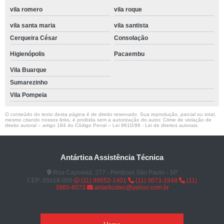
vila romero
vila roque
vila santa maria
vila santista
Cerqueira César
Consolação
Higienópolis
Pacaembu
Vila Buarque
Sumarezinho
Vila Pompeia
O conteúdo do texto desta página é de direito reservado. Sua reprodução, parcial ou total,
mesmo citando nossos links, é proibida sem a autorização do autor. Crime de violação de
direito autoral – artigo 184 do Código Penal –
Lei 9610/98 - Lei de direitos autorais
.
Antártica Assistência Técnica
Rua Cayowaá, 277 - Perdizes São Paulo - SP
CEP: 05018-000
(11) 99652-1401
(11) 3673-1948
(11)
3865-6073
antarticatec@yahoo.com.br