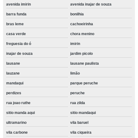
avenida imirin
avenida inajar de souza
barra funda
bonilhia
bras leme
cachoeirinha
casa verde
chora menino
freguesia do ó
imirin
inajar de souza
jardim picolo
lausane
lausane paulista
lauzane
limão
mandaqui
parque peruche
perdizes
peruche
rua joao ruthe
rua zilda
sitio manda aqui
sitio mandaqui
ultramarino
vila baruel
vila carbone
vila ciqueira