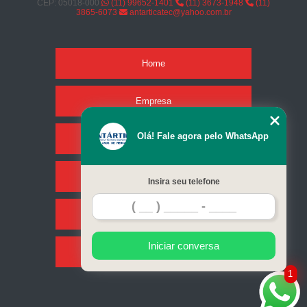
CEP: 05018-000
(11) 99652-1401
(11) 3673-1948
(11)
3865-6073
antarticatec@yahoo.com.br
Home
Empresa
Olá! Fale agora pelo WhatsApp
Missão
Serviços
Insira seu telefone
Contato
Iniciar conversa
Mapa do site
1