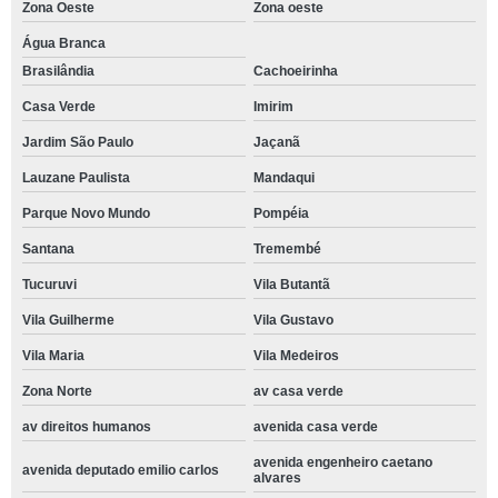
Zona Oeste
Zona oeste
Água Branca
Brasilândia
Cachoeirinha
Casa Verde
Imirim
Jardim São Paulo
Jaçanã
Lauzane Paulista
Mandaqui
Parque Novo Mundo
Pompéia
Santana
Tremembé
Tucuruvi
Vila Butantã
Vila Guilherme
Vila Gustavo
Vila Maria
Vila Medeiros
Zona Norte
av casa verde
av direitos humanos
avenida casa verde
avenida engenheiro caetano
avenida deputado emilio carlos
alvares