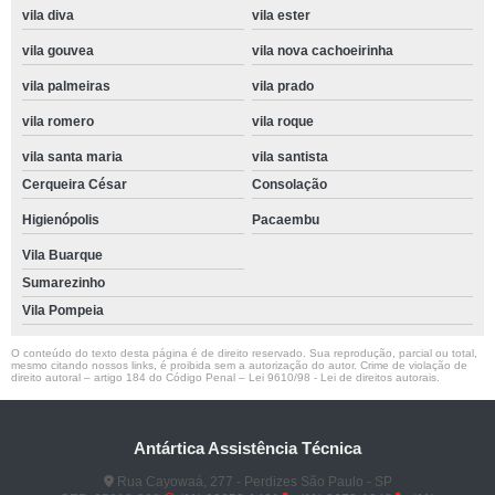
vila diva
vila ester
vila gouvea
vila nova cachoeirinha
vila palmeiras
vila prado
vila romero
vila roque
vila santa maria
vila santista
Cerqueira César
Consolação
Higienópolis
Pacaembu
Vila Buarque
Sumarezinho
Vila Pompeia
O conteúdo do texto desta página é de direito reservado. Sua reprodução, parcial ou total,
mesmo citando nossos links, é proibida sem a autorização do autor. Crime de violação de
direito autoral – artigo 184 do Código Penal –
Lei 9610/98 - Lei de direitos autorais
.
Antártica Assistência Técnica
Rua Cayowaá, 277 - Perdizes São Paulo - SP