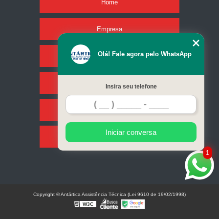
Home
Empresa
Olá! Fale agora pelo WhatsApp
Missão
Serviços
Insira seu telefone
Contato
Iniciar conversa
Mapa do site
1
Copyright © Antártica Assistência Técnica (Lei 9610 de 19/02/1998)
W3C