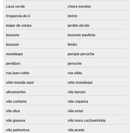
casa verde
chora menino
freguesia do ó
imirin
inajar de souza
jardim picolo
lausane
lausane paulista
lauzane
limão
mandaqui
parque peruche
perdizes
peruche
rua joao ruthe
rua zilda
sitio manda aqui
sitio mandaqui
ultramarino
vila baruel
vila carbone
vila ciqueira
vila diva
vila ester
vila gouvea
vila nova cachoeirinha
vila palmeiras
vila prado