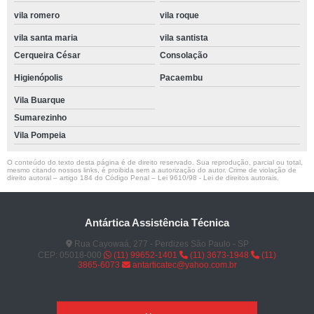
vila romero
vila roque
vila santa maria
vila santista
Cerqueira César
Consolação
Higienópolis
Pacaembu
Vila Buarque
Sumarezinho
Vila Pompeia
O conteúdo do texto desta página é de direito reservado. Sua reprodução, parcial ou total,
mesmo citando nossos links, é proibida sem a autorização do autor. Crime de violação de
direito autoral – artigo 184 do Código Penal –
Lei 9610/98 - Lei de direitos autorais
.
Antártica Assistência Técnica
Rua Cayowaá, 277 - Perdizes São Paulo - SP
CEP: 05018-000
(11) 99652-1401
(11) 3673-1948
(11)
3865-6073
antarticatec@yahoo.com.br