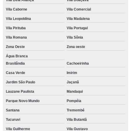
Vila Bela Aliança
Vila Boaçava
Vila Caborne
Vila Comercial
Vila Leopoldina
Vila Madalena
Vila Pirituba
Vila Portugal
Vila Romana
Vila Sônia
Zona Oeste
Zona oeste
Água Branca
Brasilândia
Cachoeirinha
Casa Verde
Imirim
Jardim São Paulo
Jaçanã
Lauzane Paulista
Mandaqui
Parque Novo Mundo
Pompéia
Santana
Tremembé
Tucuruvi
Vila Butantã
Vila Guilherme
Vila Gustavo