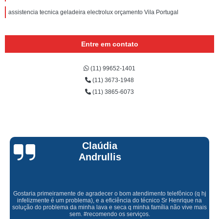
assistencia tecnica geladeira electrolux orçamento Vila Portugal
Entre em contato
(11) 99652-1401
(11) 3673-1948
(11) 3865-6073
Claúdia
Andrullis
Gostaria primeiramente de agradecer o bom atendimento telefônico (q hj
infelizmente é um problema), e a eficiência do técnico Sr Henrique na
solução do problema da minha lava e seca q minha família não vive mais
sem. #recomendo os serviços.