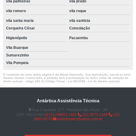
vila palmeiras
vila prado
vila romero
vila roque
vila santa maria
vila santista
Cerqueira César
Consolação
Higienópolis
Pacaembu
Vila Buarque
Sumarezinho
Vila Pompeia
O conteúdo do texto desta página é de direito reservado. Sua reprodução, parcial ou total,
mesmo citando nossos links, é proibida sem a autorização do autor. Crime de violação de
direito autoral – artigo 184 do Código Penal –
Lei 9610/98 - Lei de direitos autorais
.
Antártica Assistência Técnica
Rua Cayowaá, 277 - Perdizes São Paulo - SP
CEP: 05018-000
(11) 99652-1401
(11) 3673-1948
(11)
3865-6073
antarticatec@yahoo.com.br