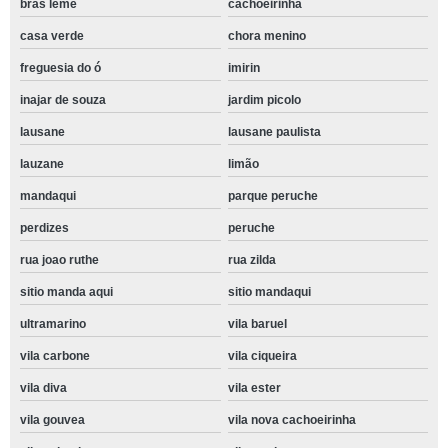
bras leme
cachoeirinha
casa verde
chora menino
freguesia do ó
imirin
inajar de souza
jardim picolo
lausane
lausane paulista
lauzane
limão
mandaqui
parque peruche
perdizes
peruche
rua joao ruthe
rua zilda
sitio manda aqui
sitio mandaqui
ultramarino
vila baruel
vila carbone
vila ciqueira
vila diva
vila ester
vila gouvea
vila nova cachoeirinha