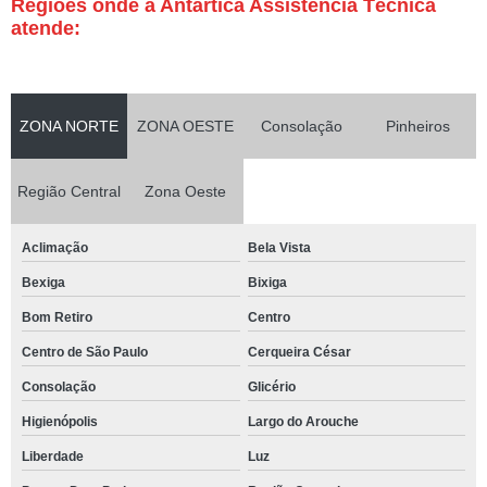
Regiões onde a Antártica Assistência Técnica
atende:
ZONA NORTE
ZONA OESTE
Consolação
Pinheiros
Região Central
Zona Oeste
Aclimação
Bela Vista
Bexiga
Bixiga
Bom Retiro
Centro
Centro de São Paulo
Cerqueira César
Consolação
Glicério
Higienópolis
Largo do Arouche
Liberdade
Luz