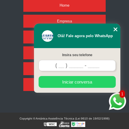
Home
Empresa
Olá! Fale agora pelo WhatsApp
Missão
Serviços
Insira seu telefone
Contato
Iniciar conversa
Mapa do site
1
Copyright © Antártica Assistência Técnica (Lei 9610 de 19/02/1998)
W3C