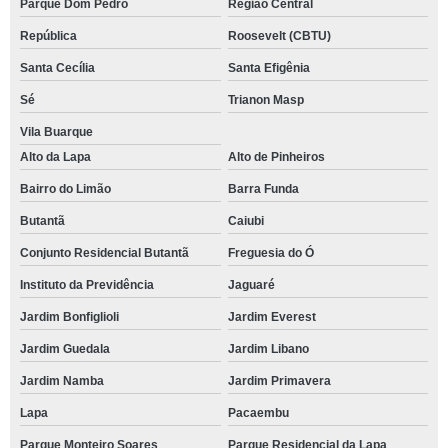
Parque Dom Pedro
Região Central
República
Roosevelt (CBTU)
Santa Cecília
Santa Efigênia
Sé
Trianon Masp
Vila Buarque
Alto da Lapa
Alto de Pinheiros
Bairro do Limão
Barra Funda
Butantã
Caiubi
Conjunto Residencial Butantã
Freguesia do Ó
Instituto da Previdência
Jaguaré
Jardim Bonfiglioli
Jardim Everest
Jardim Guedala
Jardim Libano
Jardim Namba
Jardim Primavera
Lapa
Pacaembu
Parque Monteiro Soares
Parque Residencial da Lapa