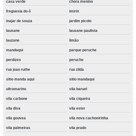
casa verde
chora menino
freguesia do ó
imirin
inajar de souza
jardim picolo
lausane
lausane paulista
lauzane
limão
mandaqui
parque peruche
perdizes
peruche
rua joao ruthe
rua zilda
sitio manda aqui
sitio mandaqui
ultramarino
vila baruel
vila carbone
vila ciqueira
vila diva
vila ester
vila gouvea
vila nova cachoeirinha
vila palmeiras
vila prado