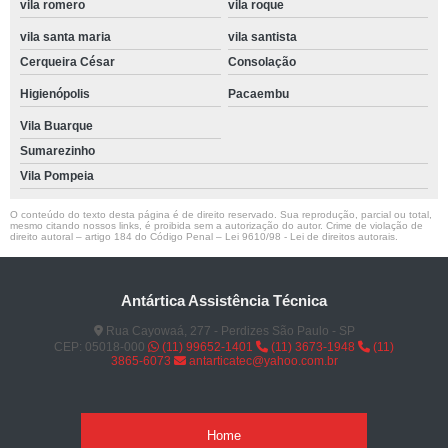
vila romero
vila roque
vila santa maria
vila santista
Cerqueira César
Consolação
Higienópolis
Pacaembu
Vila Buarque
Sumarezinho
Vila Pompeia
O conteúdo do texto desta página é de direito reservado. Sua reprodução, parcial ou total,
mesmo citando nossos links, é proibida sem a autorização do autor. Crime de violação de
direito autoral – artigo 184 do Código Penal –
Lei 9610/98 - Lei de direitos autorais
.
Antártica Assistência Técnica
Rua Cayowaá, 277 - Perdizes São Paulo - SP
CEP: 05018-000
(11) 99652-1401
(11) 3673-1948
(11)
3865-6073
antarticatec@yahoo.com.br
Home