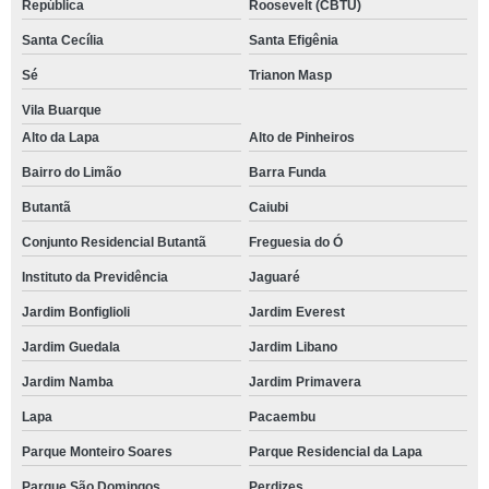
República
Roosevelt (CBTU)
Santa Cecília
Santa Efigênia
Sé
Trianon Masp
Vila Buarque
Alto da Lapa
Alto de Pinheiros
Bairro do Limão
Barra Funda
Butantã
Caiubi
Conjunto Residencial Butantã
Freguesia do Ó
Instituto da Previdência
Jaguaré
Jardim Bonfiglioli
Jardim Everest
Jardim Guedala
Jardim Libano
Jardim Namba
Jardim Primavera
Lapa
Pacaembu
Parque Monteiro Soares
Parque Residencial da Lapa
Parque São Domingos
Perdizes