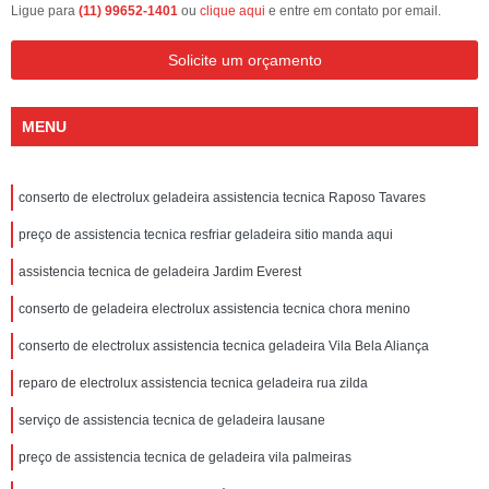
Ligue para
(11) 99652-1401
ou
clique aqui
e entre em contato por email.
Solicite um orçamento
MENU
conserto de electrolux geladeira assistencia tecnica Raposo Tavares
preço de assistencia tecnica resfriar geladeira sitio manda aqui
assistencia tecnica de geladeira Jardim Everest
conserto de geladeira electrolux assistencia tecnica chora menino
conserto de electrolux assistencia tecnica geladeira Vila Bela Aliança
reparo de electrolux assistencia tecnica geladeira rua zilda
serviço de assistencia tecnica de geladeira lausane
preço de assistencia tecnica de geladeira vila palmeiras