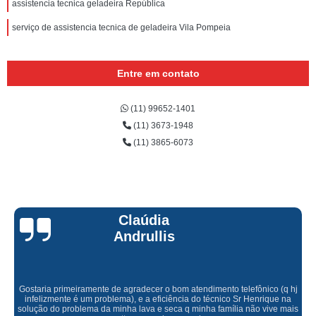
assistencia tecnica geladeira República
serviço de assistencia tecnica de geladeira Vila Pompeia
Entre em contato
(11) 99652-1401
(11) 3673-1948
(11) 3865-6073
Claúdia
Andrullis
Gostaria primeiramente de agradecer o bom atendimento telefônico (q hj
infelizmente é um problema), e a eficiência do técnico Sr Henrique na
solução do problema da minha lava e seca q minha família não vive mais