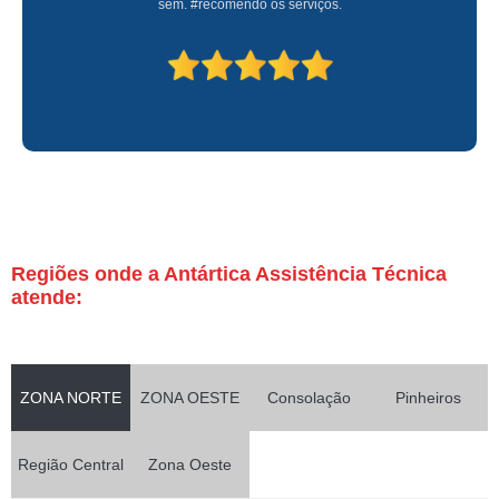
sem. #recomendo os serviços.
Regiões onde a Antártica Assistência Técnica
atende:
ZONA NORTE
ZONA OESTE
Consolação
Pinheiros
Região Central
Zona Oeste