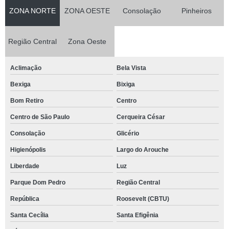
ZONA NORTE
ZONA OESTE
Consolação
Pinheiros
Região Central
Zona Oeste
Aclimação
Bela Vista
Bexiga
Bixiga
Bom Retiro
Centro
Centro de São Paulo
Cerqueira César
Consolação
Glicério
Higienópolis
Largo do Arouche
Liberdade
Luz
Parque Dom Pedro
Região Central
República
Roosevelt (CBTU)
Santa Cecília
Santa Efigênia