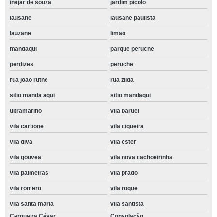
inajar de souza
jardim picolo
lausane
lausane paulista
lauzane
limão
mandaqui
parque peruche
perdizes
peruche
rua joao ruthe
rua zilda
sitio manda aqui
sitio mandaqui
ultramarino
vila baruel
vila carbone
vila ciqueira
vila diva
vila ester
vila gouvea
vila nova cachoeirinha
vila palmeiras
vila prado
vila romero
vila roque
vila santa maria
vila santista
Cerqueira César
Consolação