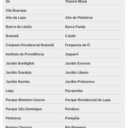
Sé
Trianon Masp
Vila Buarque
Alto da Lapa
Alto de Pinheiros
Bairro do Limão
Barra Funda
Butantã
Caiubi
Conjunto Residencial Butantã
Freguesia do Ó
Instituto da Previdência
Jaguaré
Jardim Bonfiglioli
Jardim Everest
Jardim Guedala
Jardim Libano
Jardim Namba
Jardim Primavera
Lapa
Pacaembu
Parque Monteiro Soares
Parque Residencial da Lapa
Parque São Domingos
Perdizes
Pinheiros
Pompéia
Raposo Tavares
Rio Pequeno