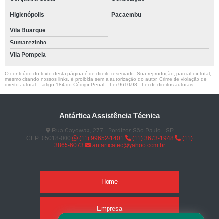
Higienópolis
Pacaembu
Vila Buarque
Sumarezinho
Vila Pompeia
O conteúdo do texto desta página é de direito reservado. Sua reprodução, parcial ou total,
mesmo citando nossos links, é proibida sem a autorização do autor. Crime de violação de
direito autoral – artigo 184 do Código Penal –
Lei 9610/98 - Lei de direitos autorais
.
Antártica Assistência Técnica
Rua Cayowaá, 277 - Perdizes São Paulo - SP
CEP: 05018-000
(11) 99652-1401
(11) 3673-1948
(11)
3865-6073
antarticatec@yahoo.com.br
Home
Empresa