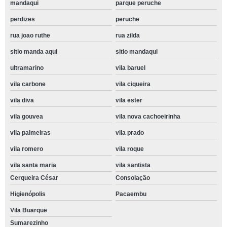
mandaqui
parque peruche
perdizes
peruche
rua joao ruthe
rua zilda
sitio manda aqui
sitio mandaqui
ultramarino
vila baruel
vila carbone
vila ciqueira
vila diva
vila ester
vila gouvea
vila nova cachoeirinha
vila palmeiras
vila prado
vila romero
vila roque
vila santa maria
vila santista
Cerqueira César
Consolação
Higienópolis
Pacaembu
Vila Buarque
Sumarezinho