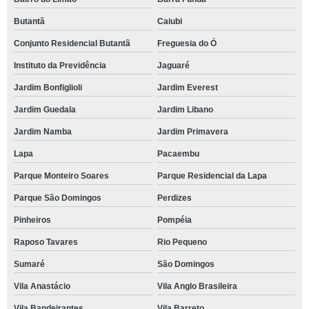
Butantã
Caiubi
Conjunto Residencial Butantã
Freguesia do Ó
Instituto da Previdência
Jaguaré
Jardim Bonfiglioli
Jardim Everest
Jardim Guedala
Jardim Libano
Jardim Namba
Jardim Primavera
Lapa
Pacaembu
Parque Monteiro Soares
Parque Residencial da Lapa
Parque São Domingos
Perdizes
Pinheiros
Pompéia
Raposo Tavares
Rio Pequeno
Sumaré
São Domingos
Vila Anastácio
Vila Anglo Brasileira
Vila Bandeirantes
Vila Barreto