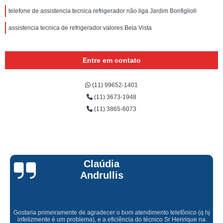
telefone de assistencia tecnica refrigerador não liga Jardim Bonfiglioli
assistencia tecnica de refrigerador valores Bela Vista
Entre em contato
(11) 99652-1401
(11) 3673-1948
(11) 3865-6073
Claúdia
Andrullis
Gostaria primeiramente de agradecer o bom atendimento telefônico (q hj
infelizmente é um problema), e a eficiência do técnico Sr Henrique na