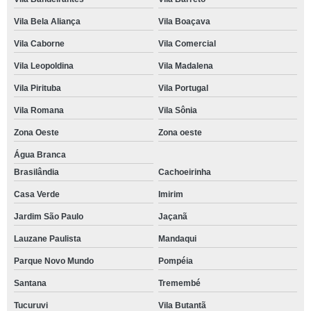
Vila Bela Aliança
Vila Boaçava
Vila Caborne
Vila Comercial
Vila Leopoldina
Vila Madalena
Vila Pirituba
Vila Portugal
Vila Romana
Vila Sônia
Zona Oeste
Zona oeste
Água Branca
Brasilândia
Cachoeirinha
Casa Verde
Imirim
Jardim São Paulo
Jaçanã
Lauzane Paulista
Mandaqui
Parque Novo Mundo
Pompéia
Santana
Tremembé
Tucuruvi
Vila Butantã