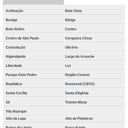
Aclimação
Bela Vista
Bexiga
Bixiga
Bom Retiro
Centro
Centro de São Paulo
Cerqueira César
Consolação
Glicério
Higienópolis
Largo do Arouche
Liberdade
Luz
Parque Dom Pedro
Região Central
República
Roosevelt (CBTU)
Santa Cecília
Santa Efigênia
Sé
Trianon Masp
Vila Buarque
Alto da Lapa
Alto de Pinheiros
Bairro do Limão
Barra Funda