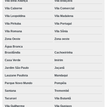
Vila Bela Aliança
Vila Boaçava
Vila Caborne
Vila Comercial
Vila Leopoldina
Vila Madalena
Vila Pirituba
Vila Portugal
Vila Romana
Vila Sônia
Zona Oeste
Zona oeste
Água Branca
Brasilândia
Cachoeirinha
Casa Verde
Imirim
Jardim São Paulo
Jaçanã
Lauzane Paulista
Mandaqui
Parque Novo Mundo
Pompéia
Santana
Tremembé
Tucuruvi
Vila Butantã
Vila Guilherme
Vila Gustavo