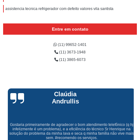
assistencia tecnica refrigerador com defeito valores vila santista
Entre em contato
(11) 99652-1401
(11) 3673-1948
(11) 3865-6073
Claúdia
Andrullis
Gostaria primeiramente de agradecer o bom atendimento telefônico (q hj
infelizmente é um problema), e a eficiência do técnico Sr Henrique na
solução do problema da minha lava e seca q minha família não vive mais
sem. #recomendo os serviços.