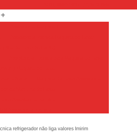
(11) 99652-1401
(11) 3673-1948
r
Assistencia Maquina Lavar
r
Assistencia Tecnica Maquina de Lavar
Maquina de Lavar Samsung
g
Assistencia Tecnica para Maquina de Lavar
Samsung Maquina de Lavar
avar e Secar
Maquina de Lavar Assistencia
Tecnica Maquina de Lavar
avar Assistencia Tecnica
atil Assistencia Tecnica
ondicionado Philco Portatil
cnica refrigerador não liga valores Imirim
Ar Condicionado Portatil