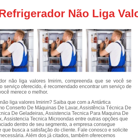
Assistencia Tecnica Ar C
s
Refrigerador Não Liga Val
e
Assistencia Tecnica Ar C
Assistencia Tecnica Ar 
s
e
Assistencia Tecnica de
s
Assistencia Tecnica de Ar
e
e
Assistencia Tecnica em
Assistencia Tecnica para Ar Condicionado 
de
Assistencia Tecnica de Geladeira Electrolu
ador não liga valores Imirim, compreenda que se você se
no serviço oferecido, é recomendado encontrar um serviço de
Assistencia Tecnica Geladeira
A
de
, você merece o melhor.
Assistencia Tecnica Resfriar Geladeira
s
 não liga valores Imirim? Saiba que com a Antártica
omo Conserto De Máquinas De Lavar, Assistência Técnica De
Electrolux Geladeira Assistencia Te
de
cnica De Geladeiras, Assistencia Tecnica Para Maquina De
ux, Assistencia Tecnica Microondas entre outras opções que
Geladeira Electrolux Assistencia Tecni
enciado dentro de seu segmento, a empresa consegue
de
ue busca a satisfação do cliente. Fale conosco e solicite
Assistencia Tecnica de Refrigerador Electrolu
e
 necessária. Além dos já citados, também oferecemos
a