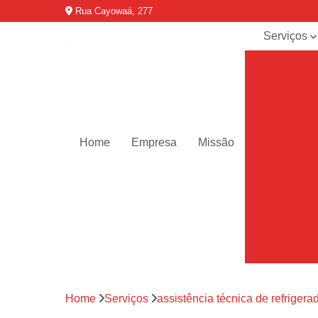
Rua Cayowaá, 277
Serviços
Assistênci
para
máquinas d
lavar
Assistênci
técnica ar
Home
Empresa
Missão
condicionad
portáteis
Assistênci
técnica de
geladeiras
Assistênci
técnica de
refrigerador
Assistênci
Home
Serviços
assistência técnica de refrigera
técnica de
secadoras