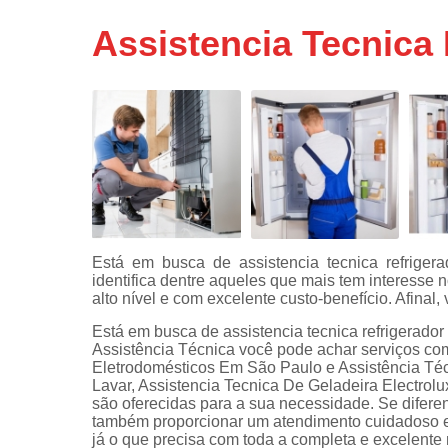
Assistência
Assistencia Tecnica 
técnicas d
fogão
Assistência
técnicas d
microonda
Conserto d
máquinas d
lavar
Consertos 
adega
Está em busca de assistencia tecnica refriger
identifica dentre aqueles que mais tem interesse 
Consertos 
alto nível e com excelente custo-benefício. Afinal
geladeiras
expositora
Está em busca de assistencia tecnica refrigerador
Assistência Técnica você pode achar serviços c
Instalação 
Eletrodomésticos Em São Paulo e Assistência Té
fogões
Lavar, Assistencia Tecnica De Geladeira Electrol
são oferecidas para a sua necessidade. Se difer
Instalação 
também proporcionar um atendimento cuidadoso e q
máquinas d
já o que precisa com toda a completa e excelente
lavar roup