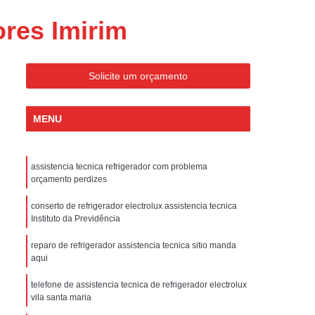
ondicionado Portatil Consul
ores Imirim
ondicionado Portatil Philco
Condicionado Tipo Portatil
Solicite um orçamento
 Ar Condicionado Portatil
 Condicionado Portatil Philco
MENU
 Ar Condicionado Portatil
Portatil
Assistencia Tecnica de Geladeira
assistencia tecnica refrigerador com problema
x
Assistencia Tecnica Electrolux Geladeira
orçamento perdizes
ssistencia Tecnica Geladeira Electrolux
conserto de refrigerador electrolux assistencia tecnica
Instituto da Previdência
Electrolux Assistencia Tecnica Geladeira
reparo de refrigerador assistencia tecnica sitio manda
cnica
Geladeira Assistencia Tecnica
aqui
ca
Assistencia Tecnica de Refrigerador
telefone de assistencia tecnica de refrigerador electrolux
x
Assistencia Tecnica Electrolux Refrigerador
vila santa maria