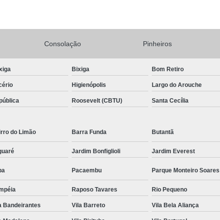
Conserto Adega de Vinho
Conse
Conserto de Adega Brastemp
Consolação
Pinheiros
Conserto de Adega de Vinho
Conserto 
Assistencia Tecnica e Conserto Geladeira E
xiga
Bixiga
Bom Retiro
Conserto de Geladeira Expositora de Bebid
cério
Higienópolis
Largo do Arouche
Conserto e Assistenci
pública
Roosevelt (CBTU)
Santa Cecília
Conserto e Manutenção de Geladeira Expo
Conserto Geladeira Expositora
rro do Limão
Barra Funda
Butantã
Conserto para Geladeira Expositora 
guaré
Jardim Bonfiglioli
Jardim Everest
Brastemp Instalação Fogão
Instalaç
pa
Pacaembu
Parque Monteiro Soares
Instalação de Fogão Brastemp
mpéia
Raposo Tavares
Rio Pequeno
Instalação de Fogão de Embutir
Instalaç
a Bandeirantes
Vila Barreto
Vila Bela Aliança
Instalação Fogão Brastemp
Instalação 