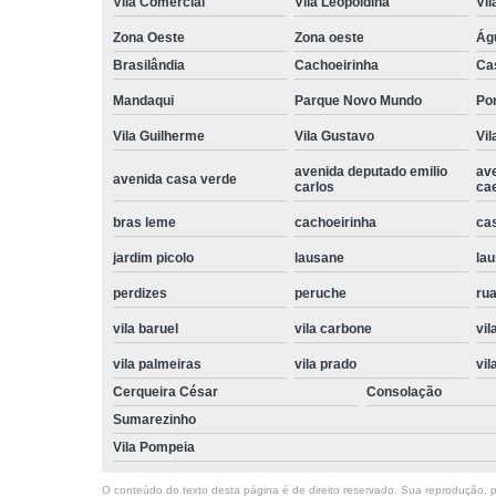
Vila Comercial
Vila Leopoldina
Vil
Zona Oeste
Zona oeste
Ág
Brasilândia
Cachoeirinha
Ca
Mandaqui
Parque Novo Mundo
Po
Vila Guilherme
Vila Gustavo
Vil
avenida deputado emilio
av
avenida casa verde
carlos
ca
bras leme
cachoeirinha
ca
jardim picolo
lausane
lau
perdizes
peruche
rua
vila baruel
vila carbone
vil
vila palmeiras
vila prado
vil
Cerqueira César
Consolação
Sumarezinho
Vila Pompeia
O conteúdo do texto desta página é de direito reservado. Sua reprodução, pa