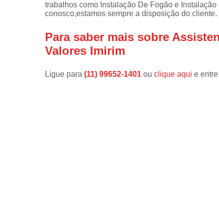
trabalhos como Instalação De Fogão e Instalação 
conosco,estamos sempre a disposição do cliente.
Instalações 
lava e sec
Para saber mais sobre Assisten
Manutençõe
Valores Imirim
de fogão
Manutençõe
Ligue para
(11) 99652-1401
ou
clique aqui
e entre
em freezer