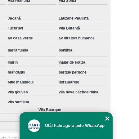
Vila Romana
Vila Sônia
Instalação de Maquina de Lavar Samsung
oupa
Instalação Maquina de Lavar Roupa
Jaçanã
Lauzane Paulista
ng
Instalação Maquina Lavar e Seca
Tucuruvi
Vila Butantã
av casa verde
av direitos humanos
pa
Instalar Maquina de Lavar Samsung
Maquina de Lavar Roupa Instalação
barra funda
bonilhia
 Lavar
Instalação de Lava e Seca
imirin
inajar de souza
Instalação de Maquina Lava e Seca
mandaqui
parque peruche
va e Seca Samsung
Instalação Lava Seca
sitio mandaqui
ultramarino
nstalação Maquina Lava e Seca Samsung
vila gouvea
vila nova cachoeirinha
Seca
Lava e Seca Instalação
vila santista
Vila Buarque
Samsung Instalação Lava e Seca
ogão a Gas
Manutenção de Fogão Cooktop
Olá! Fale agora pelo WhatsApp
olux
Manutenção em Fogão
ação de direito autoral – artigo 184 do Código Penal –
Lei 9610/98 - Lei de