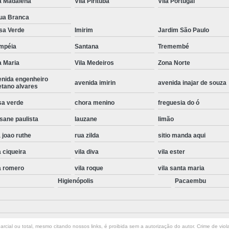
a Madalena
Vila Pirituba
Vila Portugal
Instalação de Maquina de Lavar Roupa
ua Branca
Instalação Eletrica Maquina de Lavar R
sa Verde
Imirim
Jardim São Paulo
Instalação Maquina de Lavar Samsu
mpéia
Santana
Tremembé
a Maria
Vila Medeiros
Zona Norte
Instalação para Maquina de Lavar Rou
enida engenheiro
Instalar Maquina Lavar Roupa
avenida imirin
avenida inajar de souza
etano alvares
Samsung Instalação Maquina de
sa verde
chora menino
freguesia do ó
Instalação de Lava e Seca Samsung
sane paulista
lauzane
limão
Instalação Lava e Seca
Instalação La
 joao ruthe
rua zilda
sitio manda aqui
Instalação Maquina Lava e Seca
I
a ciqueira
vila diva
vila ester
Instalação Samsung Lava e 
a romero
vila roque
vila santa maria
Higienópolis
Pacaembu
Lava e Seca Samsung Instalação
Manutenção de Fogão
Manutenção de F
Manutenção de Fogão Electr
rcial ou total, mesmo citando nossos links, é proibida sem a autorização do autor. Crime de viol