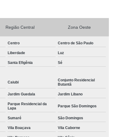
rto Adega Vinho
Conserto de Adega
Conserto de Adega Climatizada
Região Central
Zona Oeste
de Adega Quebrada
Conserto Placa Adega
xpositora
Conserto de Geladeira Expositora
Centro
Centro de São Paulo
as
Conserto de Geladeira Expositora Vertical
Liberdade
Luz
a de Geladeira Expositora
Santa Efigênia
Sé
sitora
Conserto em Geladeira Expositora
Conjunto Residencial
Conserto para Geladeira Expositora
Caiubi
Butantã
de Bar
Brastemp Instalação de Fogão
Jardim Guedala
Jardim Libano
ão de Fogão
Instalação de Fogão a Gas
Parque Residencial da
Parque São Domingos
Lapa
Instalação de Fogão Cooktop
Sumaré
São Domingos
ão de Fogão Gás Encanado
Instalação Fogão
Vila Boaçava
Vila Caborne
Fogão Cooktop
Instalação Fogão de Embutir