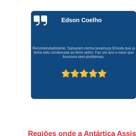
Waldirene
Monteiro
a que ja
Uma empresa á 41 anos no mercado que sempre valoriza o
meio que
cliente ótimo atendimento com garantia de todos o serviços.
Regiões onde a Antártica Assis