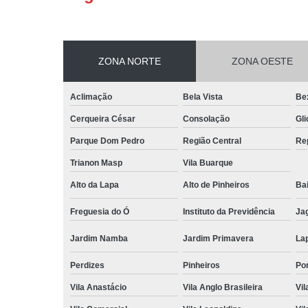
ZONA NORTE
ZONA OESTE
Aclimação
Bela Vista
Be
Cerqueira César
Consolação
Gli
Parque Dom Pedro
Região Central
Re
Trianon Masp
Vila Buarque
Alto da Lapa
Alto de Pinheiros
Bai
Freguesia do Ó
Instituto da Previdência
Ja
Jardim Namba
Jardim Primavera
La
Perdizes
Pinheiros
Po
Vila Anastácio
Vila Anglo Brasileira
Vil