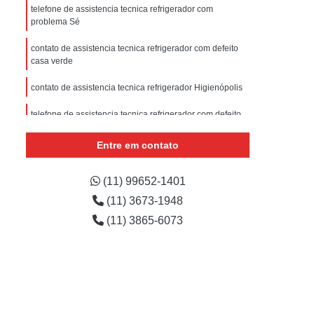
sistencia Tecnica Refrigerador com Defeito
telefone de assistencia tecnica refrigerador com
problema Sé
efrigerador com Problema
contato de assistencia tecnica refrigerador com defeito
Assistencia Tecnica Refrigerador Não Liga
casa verde
efrigerador Electrolux Assistencia Tecnica
contato de assistencia tecnica refrigerador Higienópolis
msung
Assistencia Tecnica Maquina Secadora
telefone de assistencia tecnica refrigerador com defeito
e Roupa
Assistencia Tecnica para Secadora
Vila Comercial
Entre em contato
msung Lavadora e Secadora
assistencia tecnica refrigerador Higienópolis
dora
Assistencia Tecnica Secadora
assistencia tecnica refrigerador não liga valores lauzane
(11) 99652-1401
Assistencia Tecnica Secadora de Roupa
(11) 3673-1948
Assistencia Tecnica Secadora Samsung
(11) 3865-6073
oktop
Assistencia Tecnica de Fogão
astemp
Assistencia Tecnica Fogão
Assistencia Tecnica Fogão Brastemp