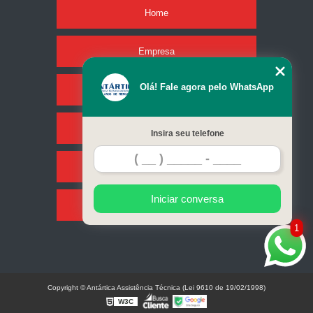
Home
Empresa
Olá! Fale agora pelo WhatsApp
Missão
Serviços
Insira seu telefone
Contato
Iniciar conversa
Mapa do site
1
Copyright © Antártica Assistência Técnica (Lei 9610 de 19/02/1998)
W3C