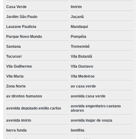
Casa Verde
Imirim
Jardim São Paulo
Jaçanã
Lauzane Paulista
Mandaqui
Parque Novo Mundo
Pompéia
Santana
Tremembé
Tucuruvi
Vila Butantã
Vila Guilherme
Vila Gustavo
Vila Maria
Vila Medeiros
Zona Norte
av casa verde
av direitos humanos
avenida casa verde
avenida engenheiro caetano
avenida deputado emilio carlos
alvares
avenida imirin
avenida inajar de souza
barra funda
bonilhia