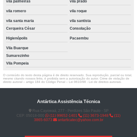
vila palmeiras
vila prado
vila romero
vila roque
vila santa maria
vila santista
Cerqueira César
Consolação
Higienópolis
Pacaembu
Vila Buarque
Sumarezinho
Vila Pompeia
O conteúdo do texto desta página é de direito reservado. Sua reprodução, parcial ou total,
mesmo citando nossos links, é proibida sem a autorização do autor. Crime de violação de
direito autoral – artigo 184 do Código Penal –
Lei 9610/98 - Lei de direitos autorais
.
Antártica Assistência Técnica
Rua Cayowaá, 277 - Perdizes São Paulo - SP
CEP: 05018-000
(11) 99652-1401
(11) 3673-1948
(11)
3865-6073
antarticatec@yahoo.com.br