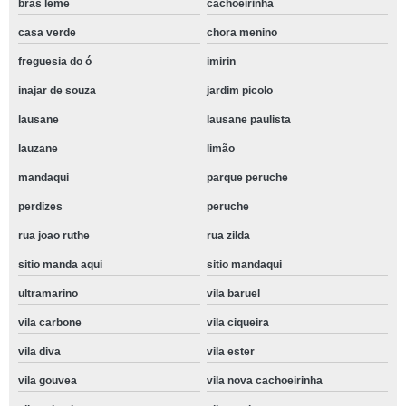
bras leme
cachoeirinha
casa verde
chora menino
freguesia do ó
imirin
inajar de souza
jardim picolo
lausane
lausane paulista
lauzane
limão
mandaqui
parque peruche
perdizes
peruche
rua joao ruthe
rua zilda
sitio manda aqui
sitio mandaqui
ultramarino
vila baruel
vila carbone
vila ciqueira
vila diva
vila ester
vila gouvea
vila nova cachoeirinha