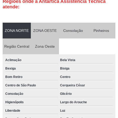
Regiões onde a Antártica Assistência Técnica
atende:
ZONA NORTE
ZONA OESTE
Consolação
Pinheiros
Região Central
Zona Oeste
Aclimação
Bela Vista
Bexiga
Bixiga
Bom Retiro
Centro
Centro de São Paulo
Cerqueira César
Consolação
Glicério
Higienópolis
Largo do Arouche
Liberdade
Luz