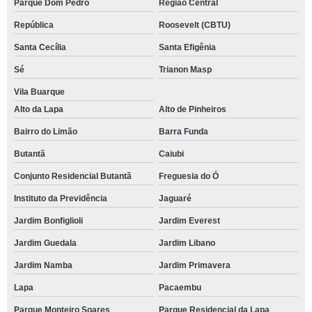
Parque Dom Pedro
Região Central
República
Roosevelt (CBTU)
Santa Cecília
Santa Efigênia
Sé
Trianon Masp
Vila Buarque
Alto da Lapa
Alto de Pinheiros
Bairro do Limão
Barra Funda
Butantã
Caiubi
Conjunto Residencial Butantã
Freguesia do Ó
Instituto da Previdência
Jaguaré
Jardim Bonfiglioli
Jardim Everest
Jardim Guedala
Jardim Libano
Jardim Namba
Jardim Primavera
Lapa
Pacaembu
Parque Monteiro Soares
Parque Residencial da Lapa