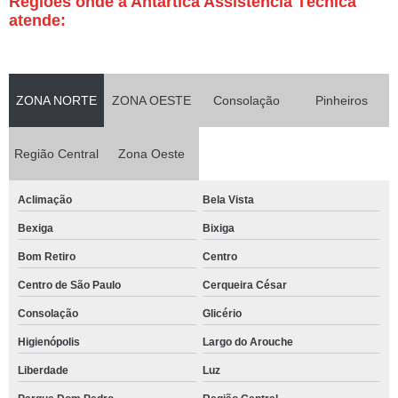
Regiões onde a Antártica Assistência Técnica
atende:
ZONA NORTE
ZONA OESTE
Consolação
Pinheiros
Região Central
Zona Oeste
Aclimação
Bela Vista
Bexiga
Bixiga
Bom Retiro
Centro
Centro de São Paulo
Cerqueira César
Consolação
Glicério
Higienópolis
Largo do Arouche
Liberdade
Luz