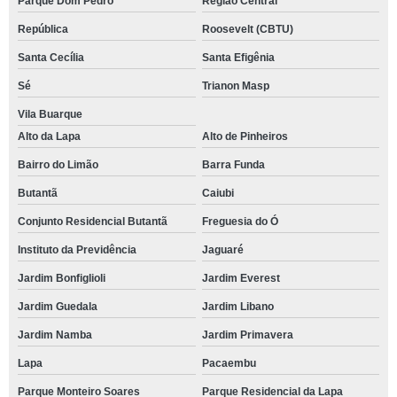
Parque Dom Pedro
Região Central
República
Roosevelt (CBTU)
Santa Cecília
Santa Efigênia
Sé
Trianon Masp
Vila Buarque
Alto da Lapa
Alto de Pinheiros
Bairro do Limão
Barra Funda
Butantã
Caiubi
Conjunto Residencial Butantã
Freguesia do Ó
Instituto da Previdência
Jaguaré
Jardim Bonfiglioli
Jardim Everest
Jardim Guedala
Jardim Libano
Jardim Namba
Jardim Primavera
Lapa
Pacaembu
Parque Monteiro Soares
Parque Residencial da Lapa