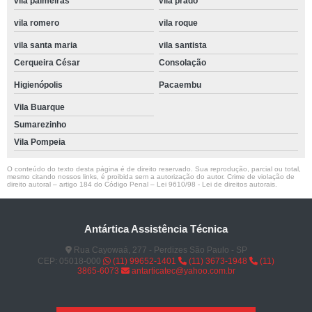
vila palmeiras
vila prado
vila romero
vila roque
vila santa maria
vila santista
Cerqueira César
Consolação
Higienópolis
Pacaembu
Vila Buarque
Sumarezinho
Vila Pompeia
O conteúdo do texto desta página é de direito reservado. Sua reprodução, parcial ou total,
mesmo citando nossos links, é proibida sem a autorização do autor. Crime de violação de
direito autoral – artigo 184 do Código Penal –
Lei 9610/98 - Lei de direitos autorais
.
Antártica Assistência Técnica
Rua Cayowaá, 277 - Perdizes São Paulo - SP
CEP: 05018-000
(11) 99652-1401
(11) 3673-1948
(11)
3865-6073
antarticatec@yahoo.com.br