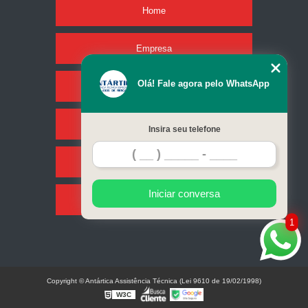
Home
Empresa
Olá! Fale agora pelo WhatsApp
Missão
Serviços
Insira seu telefone
Contato
Iniciar conversa
Mapa do site
1
Copyright © Antártica Assistência Técnica (Lei 9610 de 19/02/1998)
W3C