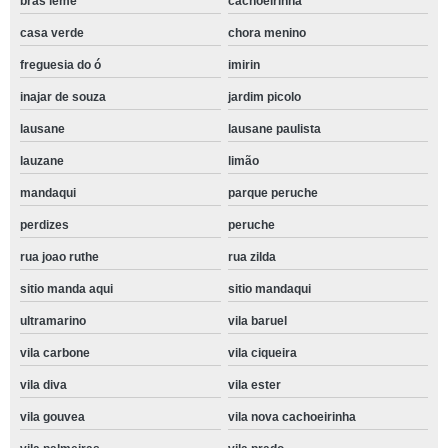
bras leme
cachoeirinha
casa verde
chora menino
freguesia do ó
imirin
inajar de souza
jardim picolo
lausane
lausane paulista
lauzane
limão
mandaqui
parque peruche
perdizes
peruche
rua joao ruthe
rua zilda
sitio manda aqui
sitio mandaqui
ultramarino
vila baruel
vila carbone
vila ciqueira
vila diva
vila ester
vila gouvea
vila nova cachoeirinha