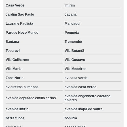
Casa Verde
Imirim
Jardim São Paulo
Jaçanã
Lauzane Paulista
Mandaqui
Parque Novo Mundo
Pompéia
Santana
Tremembé
Tucuruvi
Vila Butantã
Vila Guilherme
Vila Gustavo
Vila Maria
Vila Medeiros
Zona Norte
av casa verde
av direitos humanos
avenida casa verde
avenida engenheiro caetano
avenida deputado emilio carlos
alvares
avenida imirin
avenida inajar de souza
barra funda
bonilhia