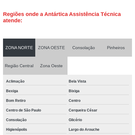
Regiões onde a Antártica Assistência Técnica
atende:
ZONA NORTE
ZONA OESTE
Consolação
Pinheiros
Região Central
Zona Oeste
Aclimação
Bela Vista
Bexiga
Bixiga
Bom Retiro
Centro
Centro de São Paulo
Cerqueira César
Consolação
Glicério
Higienópolis
Largo do Arouche