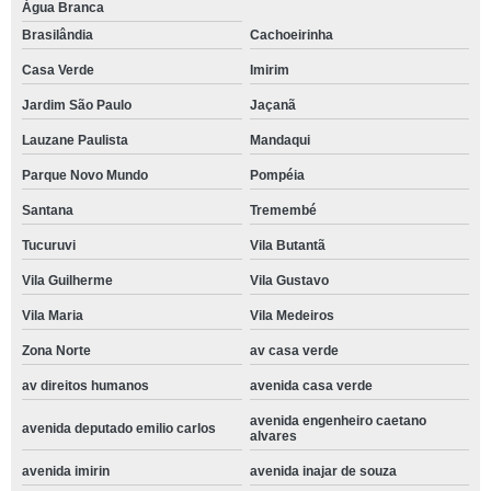
Água Branca
Brasilândia
Cachoeirinha
Casa Verde
Imirim
Jardim São Paulo
Jaçanã
Lauzane Paulista
Mandaqui
Parque Novo Mundo
Pompéia
Santana
Tremembé
Tucuruvi
Vila Butantã
Vila Guilherme
Vila Gustavo
Vila Maria
Vila Medeiros
Zona Norte
av casa verde
av direitos humanos
avenida casa verde
avenida engenheiro caetano
avenida deputado emilio carlos
alvares
avenida imirin
avenida inajar de souza