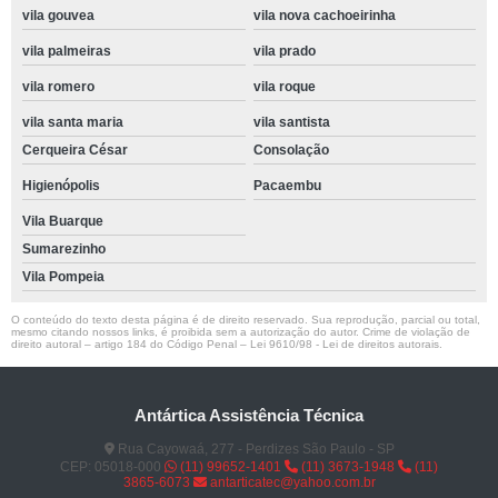
vila gouvea
vila nova cachoeirinha
vila palmeiras
vila prado
vila romero
vila roque
vila santa maria
vila santista
Cerqueira César
Consolação
Higienópolis
Pacaembu
Vila Buarque
Sumarezinho
Vila Pompeia
O conteúdo do texto desta página é de direito reservado. Sua reprodução, parcial ou total,
mesmo citando nossos links, é proibida sem a autorização do autor. Crime de violação de
direito autoral – artigo 184 do Código Penal –
Lei 9610/98 - Lei de direitos autorais
.
Antártica Assistência Técnica
Rua Cayowaá, 277 - Perdizes São Paulo - SP
CEP: 05018-000
(11) 99652-1401
(11) 3673-1948
(11)
3865-6073
antarticatec@yahoo.com.br