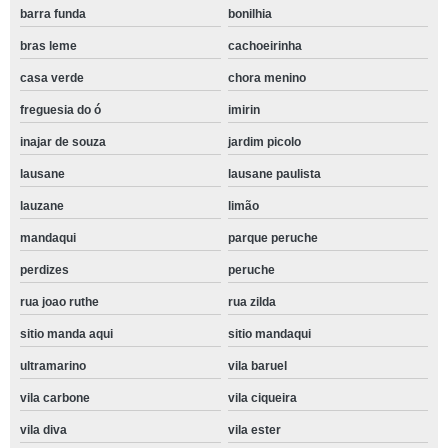
barra funda
bonilhia
bras leme
cachoeirinha
casa verde
chora menino
freguesia do ó
imirin
inajar de souza
jardim picolo
lausane
lausane paulista
lauzane
limão
mandaqui
parque peruche
perdizes
peruche
rua joao ruthe
rua zilda
sitio manda aqui
sitio mandaqui
ultramarino
vila baruel
vila carbone
vila ciqueira
vila diva
vila ester