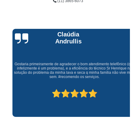
(11) 3865-6073
Claúdia
Andrullis
Gostaria primeiramente de agradecer o bom atendimento telefônico (q hj
infelizmente é um problema), e a eficiência do técnico Sr Henrique na
solução do problema da minha lava e seca q minha família não vive mais
sem. #recomendo os serviços.