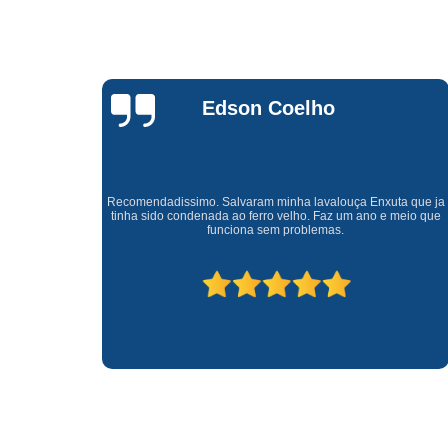
Waldirene
Monteiro
a que ja
Uma empresa á 41 anos no mercado que sempre valoriza o
meio que
cliente ótimo atendimento com garantia de todos o serviços.