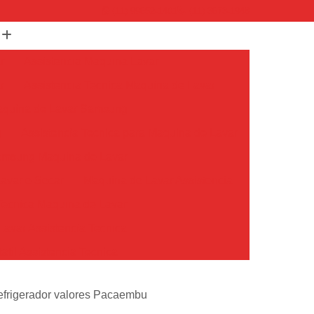
(11) 99652-1401
(11) 3673-1948
r
Assistencia Maquina Lavar
r
Assistencia Tecnica Maquina de Lavar
Maquina de Lavar Samsung
g
Assistencia Tecnica para Maquina de Lavar
Samsung Maquina de Lavar
avar e Secar
Maquina de Lavar Assistencia
Tecnica Maquina de Lavar
avar Assistencia Tecnica
atil Assistencia Tecnica
ondicionado Philco Portatil
refrigerador valores Pacaembu
Ar Condicionado Portatil