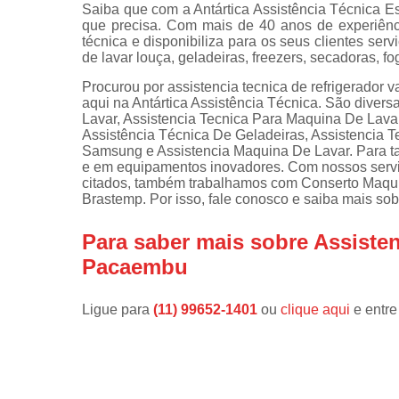
Saiba que com a Antártica Assistência Técnica E
que precisa. Com mais de 40 anos de experiênc
Instalações 
técnica e disponibiliza para os seus clientes s
lava e sec
de lavar louça, geladeiras, freezers, secadoras, f
Manutençõe
Procurou por assistencia tecnica de refrigerador
de fogão
aqui na Antártica Assistência Técnica. São dive
Lavar, Assistencia Tecnica Para Maquina De Lava
Manutençõe
Assistência Técnica De Geladeiras, Assistencia 
em freezer
Samsung e Assistencia Maquina De Lavar. Para ta
e em equipamentos inovadores. Com nossos serviç
citados, também trabalhamos com Conserto Maqu
Brastemp. Por isso, fale conosco e saiba mais so
Para saber mais sobre Assisten
Pacaembu
Ligue para
(11) 99652-1401
ou
clique aqui
e entre