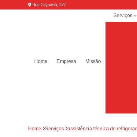
Rua Cayowaá, 277
Serviços
Assistênci
para
máquinas d
lavar
Assistênci
técnica ar
Home
Empresa
Missão
condicionad
portáteis
Assistênci
técnica de
geladeiras
Assistênci
técnica de
refrigerador
Assistênci
Home
Serviços
assistência técnica de refrigera
técnica de
secadoras