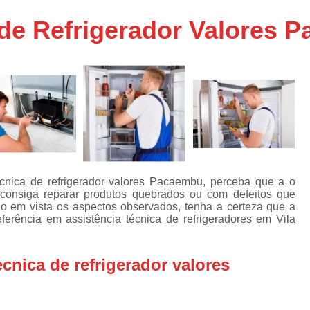
Assistencia Tecnica Ar C
s
 de Refrigerador Valores 
e
Assistencia Tecnica Ar C
Assistencia Tecnica Ar 
s
e
Assistencia Tecnica de
s
Assistencia Tecnica de Ar
e
e
Assistencia Tecnica em
Assistencia Tecnica para Ar Condicionado 
de
Assistencia Tecnica de Geladeira Electrolu
cnica de refrigerador valores Pacaembu, perceba que a o
onsiga reparar produtos quebrados ou com defeitos que
Assistencia Tecnica Geladeira
A
de
o em vista os aspectos observados, tenha a certeza que a
eferência em assistência técnica de refrigeradores em Vila
Assistencia Tecnica Resfriar Geladeira
s
Electrolux Geladeira Assistencia Te
de
cnica de refrigerador valores
Geladeira Electrolux Assistencia Tecni
de
Assistencia Tecnica de Refrigerador Electrolu
e
a