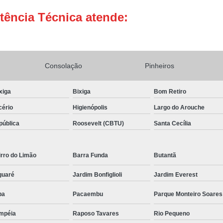
tência Técnica atende:
Conserto Adega de Vinho
Conse
Conserto de Adega Brastemp
Conserto de Adega de Vinho
Conserto 
Assistencia Tecnica e Conserto Geladeira E
Consolação
Pinheiros
Conserto de Geladeira Expositora de Bebid
xiga
Bixiga
Bom Retiro
Conserto e Assistenci
cério
Higienópolis
Largo do Arouche
Conserto e Manutenção de Geladeira Expo
pública
Roosevelt (CBTU)
Santa Cecília
Conserto Geladeira Expositora
Conserto para Geladeira Expositora 
rro do Limão
Barra Funda
Butantã
Brastemp Instalação Fogão
Instalaç
guaré
Jardim Bonfiglioli
Jardim Everest
Instalação de Fogão Brastemp
pa
Pacaembu
Parque Monteiro Soares
Instalação de Fogão de Embutir
Instalaç
mpéia
Raposo Tavares
Rio Pequeno
Instalação Fogão Brastemp
Instalação 