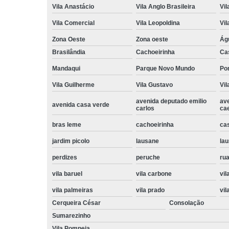
Vila Anastácio
Vila Anglo Brasileira
Vil
Vila Comercial
Vila Leopoldina
Vil
Zona Oeste
Zona oeste
Ág
Brasilândia
Cachoeirinha
Ca
Mandaqui
Parque Novo Mundo
Po
Vila Guilherme
Vila Gustavo
Vil
avenida deputado emilio
av
avenida casa verde
carlos
ca
bras leme
cachoeirinha
ca
jardim picolo
lausane
lau
perdizes
peruche
rua
vila baruel
vila carbone
vil
vila palmeiras
vila prado
vil
Cerqueira César
Consolação
Sumarezinho
Vila Pompeia