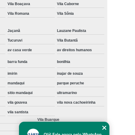
Vila Boaçava
Vila Caborne
Instalação de Maquina de Lavar Samsung
Vila Romana
Vila Sônia
oupa
Instalação Maquina de Lavar Roupa
ng
Instalação Maquina Lavar e Seca
Jaçanã
Lauzane Paulista
pa
Instalar Maquina de Lavar Samsung
Tucuruvi
Vila Butantã
Maquina de Lavar Roupa Instalação
av casa verde
av direitos humanos
 Lavar
Instalação de Lava e Seca
barra funda
bonilhia
Instalação de Maquina Lava e Seca
imirin
inajar de souza
va e Seca Samsung
Instalação Lava Seca
mandaqui
parque peruche
nstalação Maquina Lava e Seca Samsung
sitio mandaqui
ultramarino
Seca
Lava e Seca Instalação
vila gouvea
vila nova cachoeirinha
Samsung Instalação Lava e Seca
vila santista
ogão a Gas
Manutenção de Fogão Cooktop
Vila Buarque
olux
Manutenção em Fogão
Olá! Fale agora pelo WhatsApp