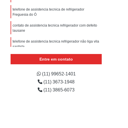
sistencia Tecnica Refrigerador com Defeito
telefone de assistencia tecnica de refrigerador
efrigerador com Problema
Freguesia do Ó
Assistencia Tecnica Refrigerador Não Liga
contato de assistencia tecnica refrigerador com defeito
lausane
efrigerador Electrolux Assistencia Tecnica
msung
Assistencia Tecnica Maquina Secadora
telefone de assistencia tecnica refrigerador não liga vila
santista
e Roupa
Assistencia Tecnica para Secadora
refrigerador assistencia tecnica Cerqueira César
Entre em contato
msung Lavadora e Secadora
assistencia tecnica refrigerador não liga jardim picolo
dora
Assistencia Tecnica Secadora
(11) 99652-1401
Assistencia Tecnica Secadora de Roupa
(11) 3673-1948
Assistencia Tecnica Secadora Samsung
(11) 3865-6073
oktop
Assistencia Tecnica de Fogão
astemp
Assistencia Tecnica Fogão
Assistencia Tecnica Fogão Brastemp