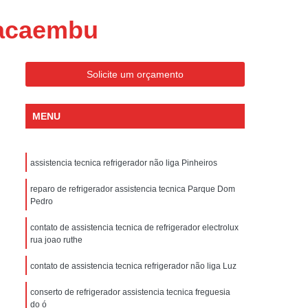
ondicionado Portatil Consul
Pacaembu
ondicionado Portatil Philco
Condicionado Tipo Portatil
Solicite um orçamento
 Ar Condicionado Portatil
 Condicionado Portatil Philco
MENU
 Ar Condicionado Portatil
Portatil
Assistencia Tecnica de Geladeira
assistencia tecnica refrigerador não liga Pinheiros
x
Assistencia Tecnica Electrolux Geladeira
reparo de refrigerador assistencia tecnica Parque Dom
ssistencia Tecnica Geladeira Electrolux
Pedro
Electrolux Assistencia Tecnica Geladeira
contato de assistencia tecnica de refrigerador electrolux
rua joao ruthe
cnica
Geladeira Assistencia Tecnica
ca
Assistencia Tecnica de Refrigerador
contato de assistencia tecnica refrigerador não liga Luz
x
Assistencia Tecnica Electrolux Refrigerador
conserto de refrigerador assistencia tecnica freguesia
do ó