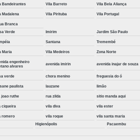
a Bandeirantes
Vila Barreto
Vila Bela Aliança
Instalação de Maquina de Lavar Roupa
a Madalena
Vila Pirituba
Vila Portugal
Instalação Eletrica Maquina de Lavar R
ua Branca
Instalação Maquina de Lavar Samsu
sa Verde
Imirim
Jardim São Paulo
Instalação para Maquina de Lavar Rou
mpéia
Santana
Tremembé
Instalar Maquina Lavar Roupa
a Maria
Vila Medeiros
Zona Norte
Samsung Instalação Maquina de
enida engenheiro
avenida imirin
avenida inajar de souza
etano alvares
Instalação de Lava e Seca Samsung
sa verde
chora menino
freguesia do ó
Instalação Lava e Seca
Instalação La
sane paulista
lauzane
limão
Instalação Maquina Lava e Seca
I
 joao ruthe
rua zilda
sitio manda aqui
Instalação Samsung Lava e 
a ciqueira
vila diva
vila ester
Lava e Seca Samsung Instalação
a romero
vila roque
vila santa maria
Manutenção de Fogão
Manutenção de F
Higienópolis
Pacaembu
Manutenção de Fogão Electr