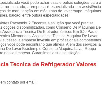
Assistencia Tecnica Refrigerador
As
specializada você pode achar essa e outras soluções para o
ia no mercado, a empresa é especializada em assistência
de
Assistencia Tecnica R
erviços de manutenção em máquinas de lavar roupa, máquinas
a
ogões, balcão, entre outras especialidades.
Assistencia Tecnica Refrigerador Electrolux
s
 valores Pacaembu? Encontre a solução que você precisa
Refrigerador Assistencia Tecnica
R
rsas opções disponibilizadas, como Conserto De Máquinas De
r, Assistência Técnica De Eletrodomésticos Em São Paulo,
s
Assistencia Tecnica Lavadora Secadora Sa
Tecnica Microondas, Assistencia Tecnica Maquina De Lavar
l sucesso, a empresa investiu em profissionais competentes
Assistencia Tecnica Maquina Secadora d
os você pode encontrar o que almeja. Além dos serviços já
ina De Lavar Brastemp e Conserto Maquina Lavar Roupa
Assistencia Tecnica Sa
bre nossa empresa. Garantimos a sua satisfação!
Assistencia Tecnica Samsung Seca
cia Tecnica de Refrigerador Valores
Assistencia Tecnica Secadora a Gas
Assistencia Tecnica Secadora Enxuta
 em contato por email.
Assistancia Tecnica para Fogão Co
Assistencia Tecnica de Fogão Br
Assistencia Tecnica Fogao a Gas