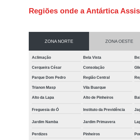
Regiões onde a Antártica Assis
ZONA NORTE
ZONA OESTE
Aclimação
Bela Vista
Be
Cerqueira César
Consolação
Gli
Parque Dom Pedro
Região Central
Re
Trianon Masp
Vila Buarque
Alto da Lapa
Alto de Pinheiros
Bai
Freguesia do Ó
Instituto da Previdência
Ja
Jardim Namba
Jardim Primavera
La
Perdizes
Pinheiros
Po