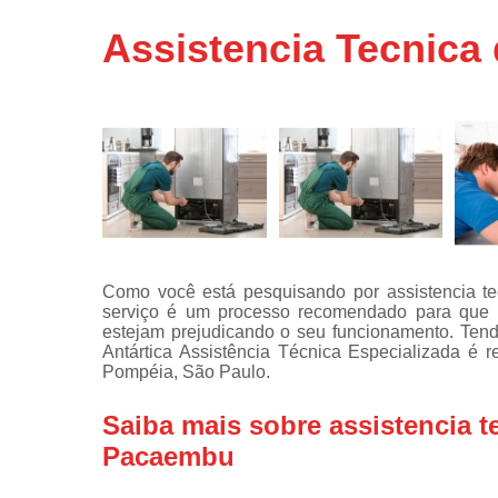
Assistência
Assistencia Tecnica
técnicas d
fogão
Assistência
técnicas d
microonda
Conserto d
máquinas d
lavar
Consertos 
adega
Como você está pesquisando por assistencia te
serviço é um processo recomendado para que c
Consertos 
estejam prejudicando o seu funcionamento. Tend
geladeiras
Antártica Assistência Técnica Especializada é r
expositora
Pompéia, São Paulo.
Instalação 
fogões
Saiba mais sobre assistencia te
Pacaembu
Instalação 
máquinas d
lavar roup