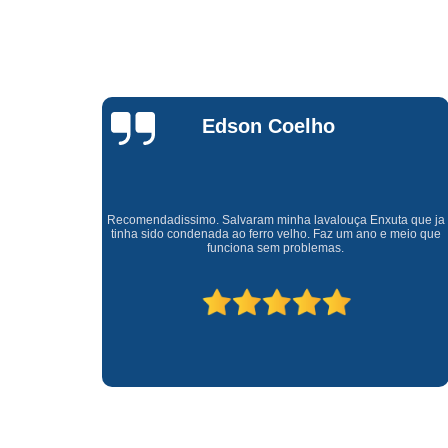
Waldirene
Monteiro
a que ja
Uma empresa á 41 anos no mercado que sempre valoriza o
meio que
cliente ótimo atendimento com garantia de todos o serviços.