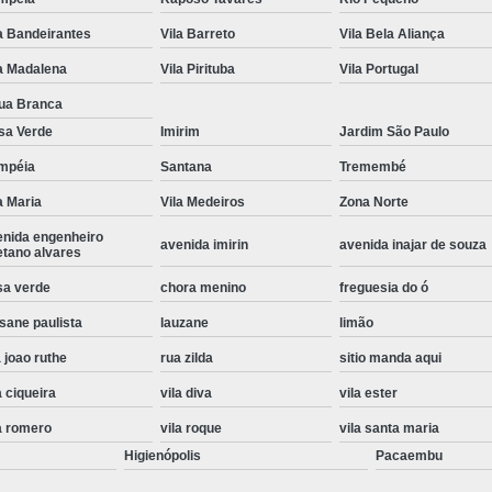
Instalação de Maquina de Lavar Roupa
a Bandeirantes
Vila Barreto
Vila Bela Aliança
Instalação Eletrica Maquina de Lavar R
a Madalena
Vila Pirituba
Vila Portugal
Instalação Maquina de Lavar Samsu
ua Branca
sa Verde
Imirim
Jardim São Paulo
Instalação para Maquina de Lavar Rou
mpéia
Santana
Tremembé
Instalar Maquina Lavar Roupa
a Maria
Vila Medeiros
Zona Norte
Samsung Instalação Maquina de
enida engenheiro
avenida imirin
avenida inajar de souza
Instalação de Lava e Seca Samsung
etano alvares
Instalação Lava e Seca
Instalação La
sa verde
chora menino
freguesia do ó
sane paulista
lauzane
limão
Instalação Maquina Lava e Seca
I
 joao ruthe
rua zilda
sitio manda aqui
Instalação Samsung Lava e 
a ciqueira
vila diva
vila ester
Lava e Seca Samsung Instalação
a romero
vila roque
vila santa maria
Manutenção de Fogão
Manutenção de F
Higienópolis
Pacaembu
Manutenção de Fogão Electr