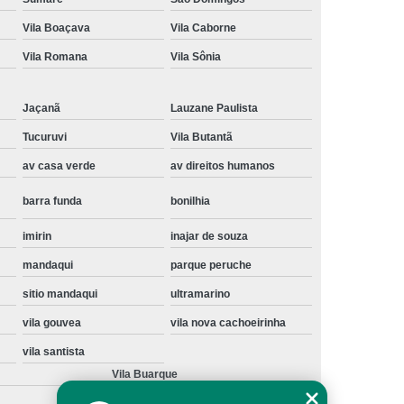
Instalação de Maquina de Lavar Samsung
Vila Boaçava
Vila Caborne
oupa
Instalação Maquina de Lavar Roupa
Vila Romana
Vila Sônia
ng
Instalação Maquina Lavar e Seca
Jaçanã
Lauzane Paulista
pa
Instalar Maquina de Lavar Samsung
Tucuruvi
Vila Butantã
Maquina de Lavar Roupa Instalação
av casa verde
av direitos humanos
 Lavar
Instalação de Lava e Seca
barra funda
bonilhia
Instalação de Maquina Lava e Seca
va e Seca Samsung
Instalação Lava Seca
imirin
inajar de souza
mandaqui
parque peruche
nstalação Maquina Lava e Seca Samsung
sitio mandaqui
ultramarino
Seca
Lava e Seca Instalação
vila gouvea
vila nova cachoeirinha
Samsung Instalação Lava e Seca
vila santista
ogão a Gas
Manutenção de Fogão Cooktop
Vila Buarque
olux
Manutenção em Fogão