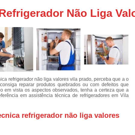
Assistencia Tecnica Ar C
s
Refrigerador Não Liga Val
e
Assistencia Tecnica Ar C
Assistencia Tecnica Ar 
s
e
Assistencia Tecnica de
s
Assistencia Tecnica de Ar
e
e
Assistencia Tecnica em
Assistencia Tecnica para Ar Condicionado 
de
Assistencia Tecnica de Geladeira Electrolu
a refrigerador não liga valores vila prado, perceba que a o
onsiga reparar produtos quebrados ou com defeitos que
Assistencia Tecnica Geladeira
A
de
o em vista os aspectos observados, tenha a certeza que a
eferência em assistência técnica de refrigeradores em Vila
Assistencia Tecnica Resfriar Geladeira
s
Electrolux Geladeira Assistencia Te
de
cnica refrigerador não liga valores
Geladeira Electrolux Assistencia Tecni
de
Assistencia Tecnica de Refrigerador Electrolu
e
a