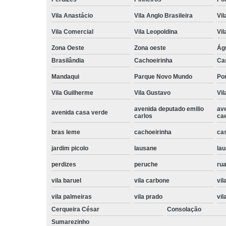
Vila Anastácio
Vila Anglo Brasileira
Vil
Vila Comercial
Vila Leopoldina
Vil
Zona Oeste
Zona oeste
Ág
Brasilândia
Cachoeirinha
Ca
Mandaqui
Parque Novo Mundo
Po
Vila Guilherme
Vila Gustavo
Vil
avenida deputado emilio
av
avenida casa verde
carlos
ca
bras leme
cachoeirinha
ca
jardim picolo
lausane
lau
perdizes
peruche
rua
vila baruel
vila carbone
vil
vila palmeiras
vila prado
vil
Cerqueira César
Consolação
Sumarezinho