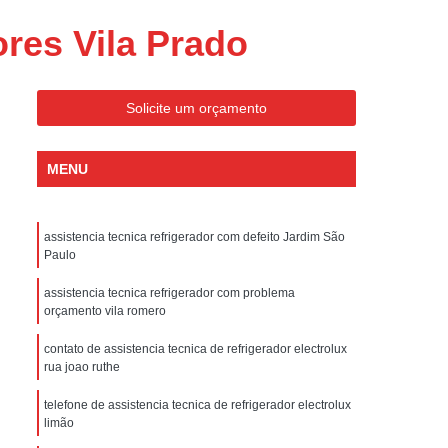
ondicionado Portatil Consul
ores Vila Prado
ondicionado Portatil Philco
Condicionado Tipo Portatil
Solicite um orçamento
 Ar Condicionado Portatil
 Condicionado Portatil Philco
MENU
 Ar Condicionado Portatil
Portatil
Assistencia Tecnica de Geladeira
assistencia tecnica refrigerador com defeito Jardim São
x
Assistencia Tecnica Electrolux Geladeira
Paulo
ssistencia Tecnica Geladeira Electrolux
assistencia tecnica refrigerador com problema
orçamento vila romero
Electrolux Assistencia Tecnica Geladeira
contato de assistencia tecnica de refrigerador electrolux
cnica
Geladeira Assistencia Tecnica
rua joao ruthe
ca
Assistencia Tecnica de Refrigerador
telefone de assistencia tecnica de refrigerador electrolux
x
Assistencia Tecnica Electrolux Refrigerador
limão