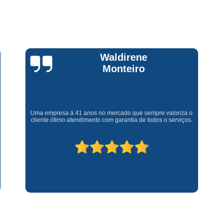
Assistencia Tecnica Fogao Cooktop
A
Brastemp Fogão Assistencia Tecnica
Assistencia Tecnica Brastemp Microon
Assistencia Tecnica
Claúdia
Andrullis
Assistencia Tecnica Forno Microondas 
Assistencia Tecnica Microondas Bra
Microondas Brastemp Assistencia Tecnica
Gostaria primeiramente de agradecer o bom atendimento
telefônico (q hj infelizmente é um problema), e a eficiência do
técnico Sr Henrique na solução do problema da minha lava e
Conserto de Maquina de Lavar
C
seca q minha família não vive mais sem. #recomendo os
serviços.
Conserto de Maquina de Lavar Ro
Conserto Maquina de Lavar
C
Conserto Maquina de Lavar Roupa
Conserto Maquina Lavar Roupa
C
Maquina de Lavar Conserto
Tec
Conserto Adega
Conserto Adega 