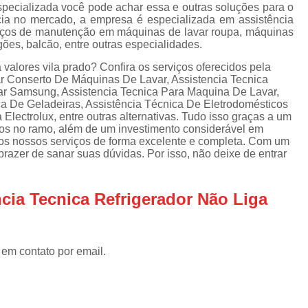
Assistencia Tecnica Refrigerador
As
specializada você pode achar essa e outras soluções para o
ia no mercado, a empresa é especializada em assistência
de
Assistencia Tecnica R
erviços de manutenção em máquinas de lavar roupa, máquinas
a
ogões, balcão, entre outras especialidades.
Assistencia Tecnica Refrigerador Electrolux
s
 valores vila prado? Confira os serviços oferecidos pela
Refrigerador Assistencia Tecnica
R
ar Conserto De Máquinas De Lavar, Assistencia Tecnica
ar Samsung, Assistencia Tecnica Para Maquina De Lavar,
s
Assistencia Tecnica Lavadora Secadora Sa
ca De Geladeiras, Assistência Técnica De Eletrodomésticos
lectrolux, entre outras alternativas. Tudo isso graças a um
Assistencia Tecnica Maquina Secadora d
ados no ramo, além de um investimento considerável em
s nossos serviços de forma excelente e completa. Com um
Assistencia Tecnica Sa
razer de sanar suas dúvidas. Por isso, não deixe de entrar
Assistencia Tecnica Samsung Seca
Assistencia Tecnica Secadora a Gas
cia Tecnica Refrigerador Não Liga
Assistencia Tecnica Secadora Enxuta
Assistancia Tecnica para Fogão Co
 em contato por email.
Assistencia Tecnica de Fogão Br
Assistencia Tecnica Fogao a Gas