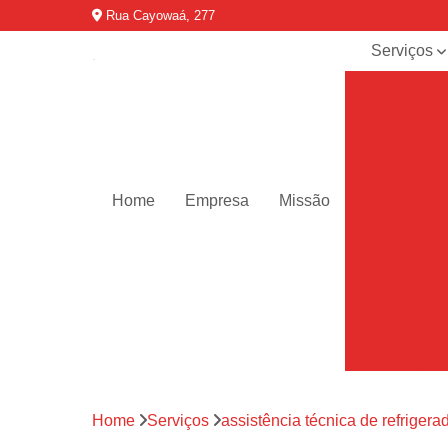
Rua Cayowaá, 277
Serviços
Assistênci
para
máquinas d
lavar
Assistênci
técnica ar
Home
Empresa
Missão
condicionad
portáteis
Assistênci
técnica de
geladeiras
Assistênci
técnica de
refrigerador
Assistênci
Home
Serviços
assistência técnica de refrigera
técnica de
secadoras