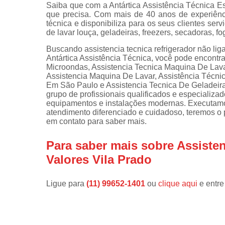
Saiba que com a Antártica Assistência Técnica E
que precisa. Com mais de 40 anos de experiênc
Instalações 
técnica e disponibiliza para os seus clientes s
lava e sec
de lavar louça, geladeiras, freezers, secadoras, f
Manutençõe
Buscando assistencia tecnica refrigerador não liga
de fogão
Antártica Assistência Técnica, você pode encontr
Microondas, Assistencia Tecnica Maquina De Lav
Manutençõe
Assistencia Maquina De Lavar, Assistência Técni
em freezer
Em São Paulo e Assistencia Tecnica De Geladeira E
grupo de profissionais qualificados e especializ
equipamentos e instalações modernas. Executamo
atendimento diferenciado e cuidadoso, teremos o p
em contato para saber mais.
Para saber mais sobre Assisten
Valores Vila Prado
Ligue para
(11) 99652-1401
ou
clique aqui
e entre