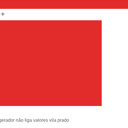
(11) 99652-1401
(11) 3673-1948
r
Assistencia Maquina Lavar
r
Assistencia Tecnica Maquina de Lavar
Maquina de Lavar Samsung
g
Assistencia Tecnica para Maquina de Lavar
Samsung Maquina de Lavar
avar e Secar
Maquina de Lavar Assistencia
Tecnica Maquina de Lavar
avar Assistencia Tecnica
atil Assistencia Tecnica
ondicionado Philco Portatil
igerador não liga valores vila prado
Ar Condicionado Portatil