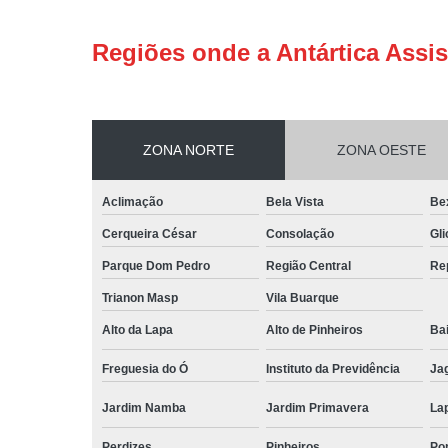
Regiões onde a Antártica Assis
ZONA NORTE
ZONA OESTE
Aclimação
Bela Vista
Be
Cerqueira César
Consolação
Gli
Parque Dom Pedro
Região Central
Re
Trianon Masp
Vila Buarque
Alto da Lapa
Alto de Pinheiros
Bai
Freguesia do Ó
Instituto da Previdência
Ja
Jardim Namba
Jardim Primavera
La
Perdizes
Pinheiros
Po