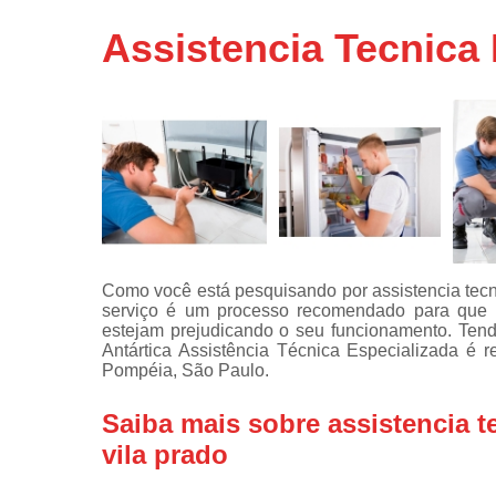
Assistência
Assistencia Tecnica 
técnicas d
fogão
Assistência
técnicas d
microonda
Conserto d
máquinas d
lavar
Consertos 
adega
Como você está pesquisando por assistencia tecnic
serviço é um processo recomendado para que c
Consertos 
estejam prejudicando o seu funcionamento. Tend
geladeiras
Antártica Assistência Técnica Especializada é r
expositora
Pompéia, São Paulo.
Instalação 
fogões
Saiba mais sobre assistencia te
vila prado
Instalação 
máquinas d
lavar roup