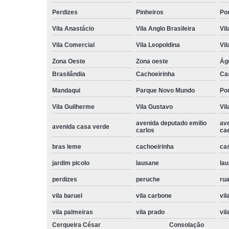
Perdizes
Pinheiros
Po
Vila Anastácio
Vila Anglo Brasileira
Vil
Vila Comercial
Vila Leopoldina
Vil
Zona Oeste
Zona oeste
Ág
Brasilândia
Cachoeirinha
Ca
Mandaqui
Parque Novo Mundo
Po
Vila Guilherme
Vila Gustavo
Vil
avenida deputado emilio
av
avenida casa verde
carlos
ca
bras leme
cachoeirinha
ca
jardim picolo
lausane
lau
perdizes
peruche
rua
vila baruel
vila carbone
vil
vila palmeiras
vila prado
vil
Cerqueira César
Consolação