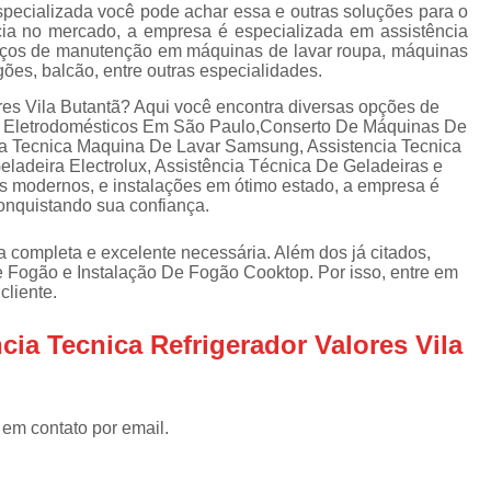
Assistencia Tecnica Refrigerador
As
specializada você pode achar essa e outras soluções para o
ia no mercado, a empresa é especializada em assistência
de
Assistencia Tecnica R
erviços de manutenção em máquinas de lavar roupa, máquinas
a
ogões, balcão, entre outras especialidades.
Assistencia Tecnica Refrigerador Electrolux
s
ores Vila Butantã? Aqui você encontra diversas opções de
Refrigerador Assistencia Tecnica
R
De Eletrodomésticos Em São Paulo,Conserto De Máquinas De
cia Tecnica Maquina De Lavar Samsung, Assistencia Tecnica
s
Assistencia Tecnica Lavadora Secadora Sa
ladeira Electrolux, Assistência Técnica De Geladeiras e
 modernos, e instalações em ótimo estado, a empresa é
Assistencia Tecnica Maquina Secadora d
conquistando sua confiança.
Assistencia Tecnica Sa
 a completa e excelente necessária. Além dos já citados,
Assistencia Tecnica Samsung Seca
 Fogão e Instalação De Fogão Cooktop. Por isso, entre em
cliente.
Assistencia Tecnica Secadora a Gas
cia Tecnica Refrigerador Valores Vila
Assistencia Tecnica Secadora Enxuta
Assistancia Tecnica para Fogão Co
Assistencia Tecnica de Fogão Br
 em contato por email.
Assistencia Tecnica Fogao a Gas