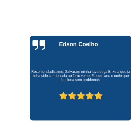
Waldirene
Monteiro
a que ja
Uma empresa á 41 anos no mercado que sempre valoriza o
meio que
cliente ótimo atendimento com garantia de todos o serviços.