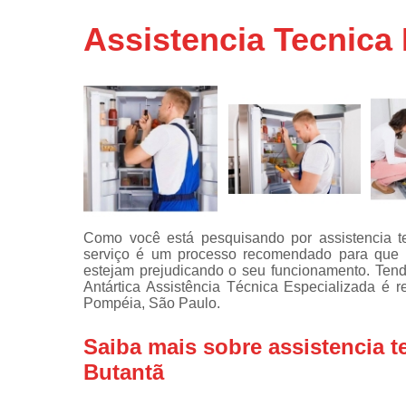
Assistência
Assistencia Tecnica 
técnicas d
fogão
Assistência
técnicas d
microonda
Conserto d
máquinas d
lavar
Consertos 
adega
Como você está pesquisando por assistencia te
serviço é um processo recomendado para que c
Consertos 
estejam prejudicando o seu funcionamento. Tend
geladeiras
Antártica Assistência Técnica Especializada é r
expositora
Pompéia, São Paulo.
Instalação 
fogões
Saiba mais sobre assistencia te
Butantã
Instalação 
máquinas d
lavar roup