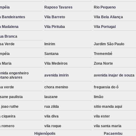
Instalação de Maquina de Lavar Roupa
mpéia
Raposo Tavares
Rio Pequeno
a Bandeirantes
Vila Barreto
Vila Bela Aliança
Instalação Eletrica Maquina de Lavar R
a Madalena
Vila Pirituba
Vila Portugal
Instalação Maquina de Lavar Samsu
ua Branca
Instalação para Maquina de Lavar Rou
sa Verde
Imirim
Jardim São Paulo
Instalar Maquina Lavar Roupa
mpéia
Santana
Tremembé
Samsung Instalação Maquina de
a Maria
Vila Medeiros
Zona Norte
Instalação de Lava e Seca Samsung
enida engenheiro
avenida imirin
avenida inajar de souza
etano alvares
Instalação Lava e Seca
Instalação La
sa verde
chora menino
freguesia do ó
Instalação Maquina Lava e Seca
I
sane paulista
lauzane
limão
Instalação Samsung Lava e 
 joao ruthe
rua zilda
sitio manda aqui
Lava e Seca Samsung Instalação
a ciqueira
vila diva
vila ester
Manutenção de Fogão
Manutenção de F
a romero
vila roque
vila santa maria
Manutenção de Fogão Electr
Higienópolis
Pacaembu