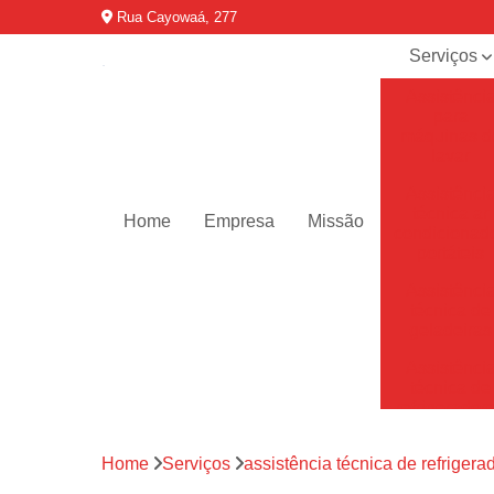
Rua Cayowaá, 277
Serviços
Assistênci
para
máquinas d
lavar
Assistênci
técnica ar
Home
Empresa
Missão
condicionad
portáteis
Assistênci
técnica de
geladeiras
Assistênci
técnica de
refrigerador
Assistênci
Home
Serviços
assistência técnica de refrigera
técnica de
secadoras