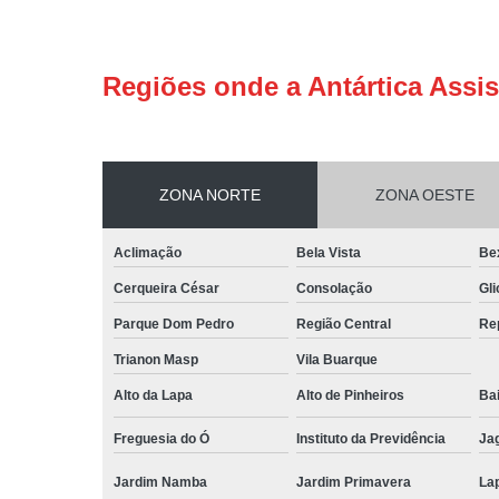
Regiões onde a Antártica Assis
ZONA NORTE
ZONA OESTE
Aclimação
Bela Vista
Be
Cerqueira César
Consolação
Gli
Parque Dom Pedro
Região Central
Re
Trianon Masp
Vila Buarque
Alto da Lapa
Alto de Pinheiros
Bai
Freguesia do Ó
Instituto da Previdência
Ja
Jardim Namba
Jardim Primavera
La