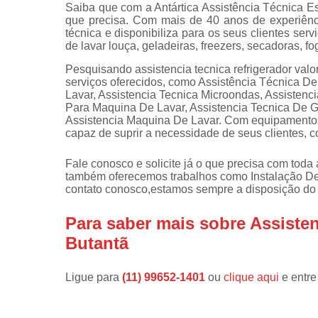
Saiba que com a Antártica Assistência Técnica E
que precisa. Com mais de 40 anos de experiênc
Instalações 
técnica e disponibiliza para os seus clientes s
lava e sec
de lavar louça, geladeiras, freezers, secadoras, f
Manutençõe
Pesquisando assistencia tecnica refrigerador val
de fogão
serviços oferecidos, como Assistência Técnica 
Lavar, Assistencia Tecnica Microondas, Assisten
Manutençõe
Para Maquina De Lavar, Assistencia Tecnica De Ge
em freezer
Assistencia Maquina De Lavar. Com equipamentos
capaz de suprir a necessidade de seus clientes, 
Fale conosco e solicite já o que precisa com toda
também oferecemos trabalhos como Instalação De
contato conosco,estamos sempre a disposição do 
Para saber mais sobre Assisten
Butantã
Ligue para
(11) 99652-1401
ou
clique aqui
e entre