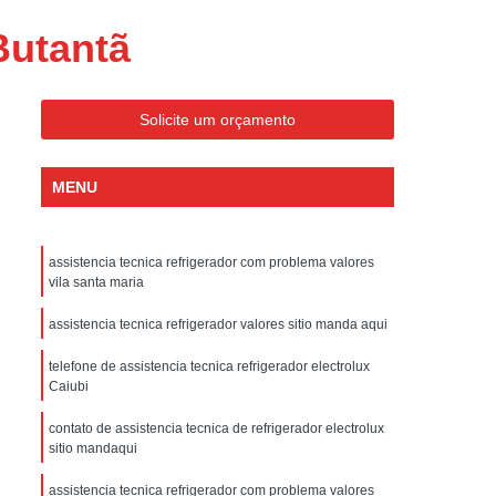
ondicionado Portatil Consul
Butantã
ondicionado Portatil Philco
Condicionado Tipo Portatil
Solicite um orçamento
 Ar Condicionado Portatil
 Condicionado Portatil Philco
MENU
 Ar Condicionado Portatil
Portatil
Assistencia Tecnica de Geladeira
assistencia tecnica refrigerador com problema valores
x
Assistencia Tecnica Electrolux Geladeira
vila santa maria
ssistencia Tecnica Geladeira Electrolux
assistencia tecnica refrigerador valores sitio manda aqui
Electrolux Assistencia Tecnica Geladeira
telefone de assistencia tecnica refrigerador electrolux
Caiubi
cnica
Geladeira Assistencia Tecnica
ca
Assistencia Tecnica de Refrigerador
contato de assistencia tecnica de refrigerador electrolux
sitio mandaqui
x
Assistencia Tecnica Electrolux Refrigerador
assistencia tecnica refrigerador com problema valores