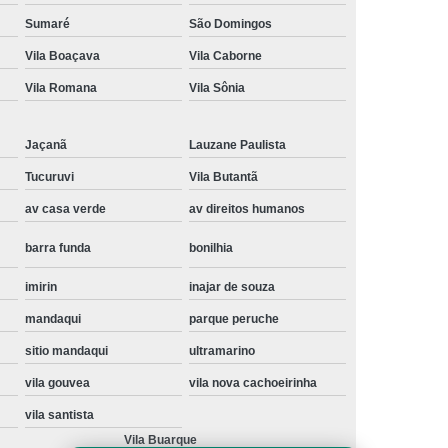
Instalação de Maquina de Lavar Samsung
Sumaré
São Domingos
Vila Boaçava
Vila Caborne
oupa
Instalação Maquina de Lavar Roupa
Vila Romana
Vila Sônia
ng
Instalação Maquina Lavar e Seca
pa
Instalar Maquina de Lavar Samsung
Jaçanã
Lauzane Paulista
Maquina de Lavar Roupa Instalação
Tucuruvi
Vila Butantã
 Lavar
Instalação de Lava e Seca
av casa verde
av direitos humanos
Instalação de Maquina Lava e Seca
barra funda
bonilhia
va e Seca Samsung
Instalação Lava Seca
imirin
inajar de souza
nstalação Maquina Lava e Seca Samsung
mandaqui
parque peruche
Seca
Lava e Seca Instalação
sitio mandaqui
ultramarino
Samsung Instalação Lava e Seca
vila gouvea
vila nova cachoeirinha
ogão a Gas
Manutenção de Fogão Cooktop
vila santista
olux
Manutenção em Fogão
Vila Buarque