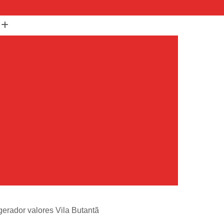
(11) 99652-1401
(11) 3673-1948
r
Assistencia Maquina Lavar
r
Assistencia Tecnica Maquina de Lavar
Maquina de Lavar Samsung
g
Assistencia Tecnica para Maquina de Lavar
Samsung Maquina de Lavar
avar e Secar
Maquina de Lavar Assistencia
Tecnica Maquina de Lavar
avar Assistencia Tecnica
atil Assistencia Tecnica
ondicionado Philco Portatil
igerador valores Vila Butantã
Ar Condicionado Portatil