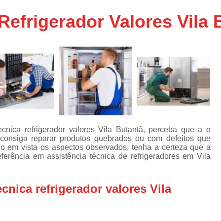
Assistencia Tecnica Ar C
s
Refrigerador Valores Vila 
e
Assistencia Tecnica Ar C
Assistencia Tecnica Ar 
s
e
Assistencia Tecnica de
s
Assistencia Tecnica de Ar
e
e
Assistencia Tecnica em
Assistencia Tecnica para Ar Condicionado 
de
Assistencia Tecnica de Geladeira Electrolu
cnica refrigerador valores Vila Butantã, perceba que a o
onsiga reparar produtos quebrados ou com defeitos que
Assistencia Tecnica Geladeira
A
de
o em vista os aspectos observados, tenha a certeza que a
eferência em assistência técnica de refrigeradores em Vila
Assistencia Tecnica Resfriar Geladeira
s
Electrolux Geladeira Assistencia Te
de
cnica refrigerador valores Vila
Geladeira Electrolux Assistencia Tecni
de
Assistencia Tecnica de Refrigerador Electrolu
e
a