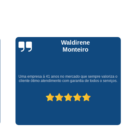
Assistencia Tecnica Fogao Cooktop
A
Brastemp Fogão Assistencia Tecnica
Assistencia Tecnica Brastemp Microon
Assistencia Tecnica
Claúdia
Assistencia Tecnica Forno Microondas 
Andrullis
Assistencia Tecnica Microondas Bra
Microondas Brastemp Assistencia Tecnica
Gostaria primeiramente de agradecer o bom atendimento
Conserto de Maquina de Lavar
C
telefônico (q hj infelizmente é um problema), e a eficiência do
técnico Sr Henrique na solução do problema da minha lava e
Conserto de Maquina de Lavar Ro
seca q minha família não vive mais sem. #recomendo os
serviços.
Conserto Maquina de Lavar
C
Conserto Maquina de Lavar Roupa
Conserto Maquina Lavar Roupa
C
Maquina de Lavar Conserto
Tec
Conserto Adega
Conserto Adega 