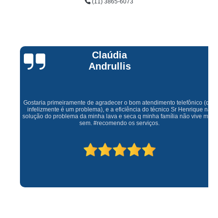
(11) 3865-6073
Claúdia
Andrullis
Gostaria primeiramente de agradecer o bom atendimento telefônico (q hj
infelizmente é um problema), e a eficiência do técnico Sr Henrique na
solução do problema da minha lava e seca q minha família não vive mais
sem. #recomendo os serviços.