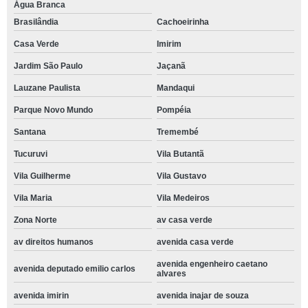
Água Branca
Brasilândia
Cachoeirinha
Casa Verde
Imirim
Jardim São Paulo
Jaçanã
Lauzane Paulista
Mandaqui
Parque Novo Mundo
Pompéia
Santana
Tremembé
Tucuruvi
Vila Butantã
Vila Guilherme
Vila Gustavo
Vila Maria
Vila Medeiros
Zona Norte
av casa verde
av direitos humanos
avenida casa verde
avenida engenheiro caetano
avenida deputado emilio carlos
alvares
avenida imirin
avenida inajar de souza