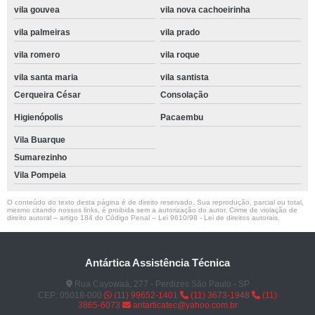
vila gouvea
vila nova cachoeirinha
vila palmeiras
vila prado
vila romero
vila roque
vila santa maria
vila santista
Cerqueira César
Consolação
Higienópolis
Pacaembu
Vila Buarque
Sumarezinho
Vila Pompeia
O conteúdo do texto desta página é de direito reservado. Sua reprodução, parcial ou total,
mesmo citando nossos links, é proibida sem a autorização do autor. Crime de violação de
direito autoral – artigo 184 do Código Penal –
Lei 9610/98 - Lei de direitos autorais
.
Antártica Assistência Técnica
Rua Cayowaá, 277 - Perdizes São Paulo - SP
CEP: 05018-000
(11) 99652-1401
(11) 3673-1948
(11)
3865-6073
antarticatec@yahoo.com.br