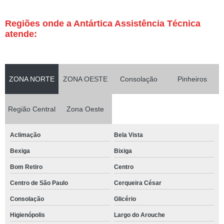
Regiões onde a Antártica Assistência Técnica
atende:
ZONA NORTE
ZONA OESTE
Consolação
Pinheiros
Região Central
Zona Oeste
Aclimação
Bela Vista
Bexiga
Bixiga
Bom Retiro
Centro
Centro de São Paulo
Cerqueira César
Consolação
Glicério
Higienópolis
Largo do Arouche