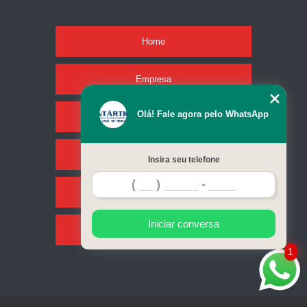
Home
Empresa
Olá! Fale agora pelo WhatsApp
Missão
Serviços
Insira seu telefone
Contato
Iniciar conversa
Mapa do site
1