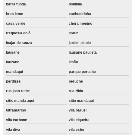
barra funda
bonilhia
bras leme
cachoeirinha
casa verde
chora menino
freguesia do ó
imirin
inajar de souza
jardim picolo
lausane
lausane paulista
lauzane
limão
mandaqui
parque peruche
perdizes
peruche
rua joao ruthe
rua zilda
sitio manda aqui
sitio mandaqui
ultramarino
vila baruel
vila carbone
vila ciqueira
vila diva
vila ester