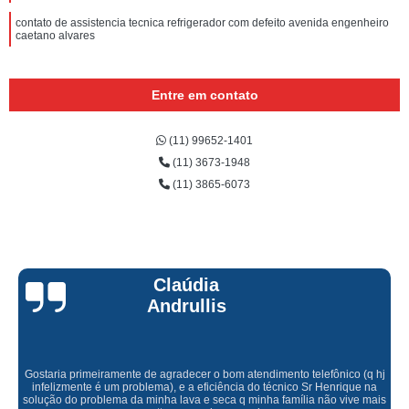
contato de assistencia tecnica refrigerador com defeito avenida engenheiro
caetano alvares
Entre em contato
(11) 99652-1401
(11) 3673-1948
(11) 3865-6073
Claúdia
Andrullis
Gostaria primeiramente de agradecer o bom atendimento telefônico (q hj
infelizmente é um problema), e a eficiência do técnico Sr Henrique na
solução do problema da minha lava e seca q minha família não vive mais