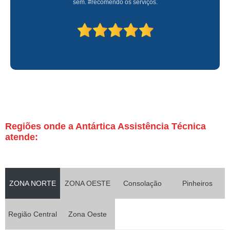
sem. #recomendo os serviços.
Regiões onde a Antártica Assistência Técnica
atende:
ZONA NORTE
ZONA OESTE
Consolação
Pinheiros
Região Central
Zona Oeste