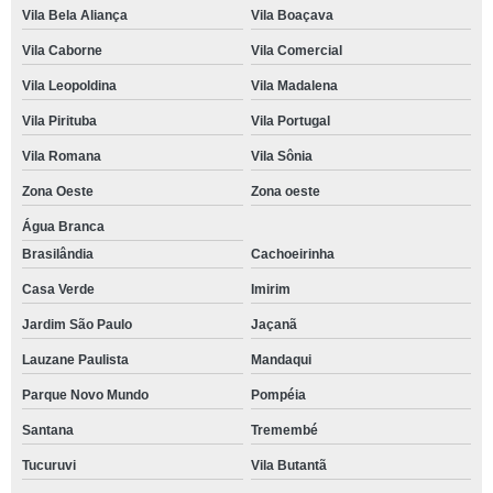
Vila Bela Aliança
Vila Boaçava
Vila Caborne
Vila Comercial
Vila Leopoldina
Vila Madalena
Vila Pirituba
Vila Portugal
Vila Romana
Vila Sônia
Zona Oeste
Zona oeste
Água Branca
Brasilândia
Cachoeirinha
Casa Verde
Imirim
Jardim São Paulo
Jaçanã
Lauzane Paulista
Mandaqui
Parque Novo Mundo
Pompéia
Santana
Tremembé
Tucuruvi
Vila Butantã