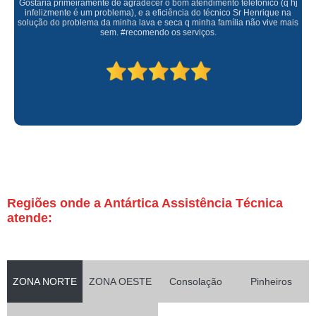
Gostaria primeiramente de agradecer o bom atendimento telefônico (q hj
infelizmente é um problema), e a eficiência do técnico Sr Henrique na
solução do problema da minha lava e seca q minha família não vive mais
sem. #recomendo os serviços.
Regiões onde a Antártica Assistência Técnica
atende:
ZONA NORTE
ZONA OESTE
Consolação
Pinheiros