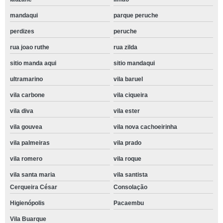
mandaqui
parque peruche
perdizes
peruche
rua joao ruthe
rua zilda
sitio manda aqui
sitio mandaqui
ultramarino
vila baruel
vila carbone
vila ciqueira
vila diva
vila ester
vila gouvea
vila nova cachoeirinha
vila palmeiras
vila prado
vila romero
vila roque
vila santa maria
vila santista
Cerqueira César
Consolação
Higienópolis
Pacaembu
Vila Buarque