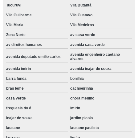
Tucuruvi
Vila Butantã
Vila Guilherme
Vila Gustavo
Vila Maria
Vila Medeiros
Zona Norte
av casa verde
av direitos humanos
avenida casa verde
avenida engenheiro caetano
avenida deputado emilio carlos
alvares
avenida imirin
avenida inajar de souza
barra funda
bonilhia
bras leme
cachoeirinha
casa verde
chora menino
freguesia do ó
imirin
inajar de souza
jardim picolo
lausane
lausane paulista
lauzane
limão