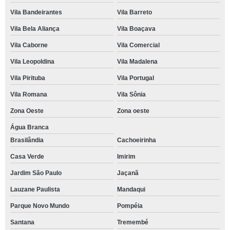
Vila Bandeirantes
Vila Barreto
Vila Bela Aliança
Vila Boaçava
Vila Caborne
Vila Comercial
Vila Leopoldina
Vila Madalena
Vila Pirituba
Vila Portugal
Vila Romana
Vila Sônia
Zona Oeste
Zona oeste
Água Branca
Brasilândia
Cachoeirinha
Casa Verde
Imirim
Jardim São Paulo
Jaçanã
Lauzane Paulista
Mandaqui
Parque Novo Mundo
Pompéia
Santana
Tremembé