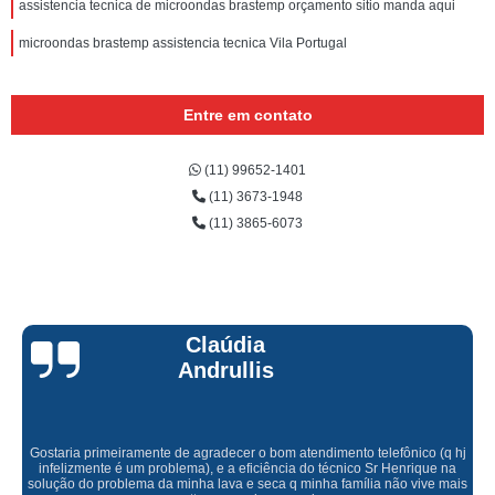
assistencia tecnica de microondas brastemp orçamento sitio manda aqui
microondas brastemp assistencia tecnica Vila Portugal
Entre em contato
(11) 99652-1401
(11) 3673-1948
(11) 3865-6073
Claúdia
Andrullis
Gostaria primeiramente de agradecer o bom atendimento telefônico (q hj
infelizmente é um problema), e a eficiência do técnico Sr Henrique na
solução do problema da minha lava e seca q minha família não vive mais