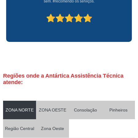
sem. #recomendo os serviços.
Regiões onde a Antártica Assistência Técnica
atende:
ZONA NORTE
ZONA OESTE
Consolação
Pinheiros
Região Central
Zona Oeste