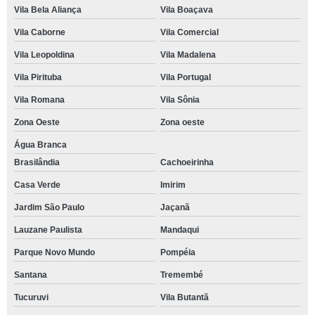
Vila Bela Aliança
Vila Boaçava
Vila Caborne
Vila Comercial
Vila Leopoldina
Vila Madalena
Vila Pirituba
Vila Portugal
Vila Romana
Vila Sônia
Zona Oeste
Zona oeste
Água Branca
Brasilândia
Cachoeirinha
Casa Verde
Imirim
Jardim São Paulo
Jaçanã
Lauzane Paulista
Mandaqui
Parque Novo Mundo
Pompéia
Santana
Tremembé
Tucuruvi
Vila Butantã