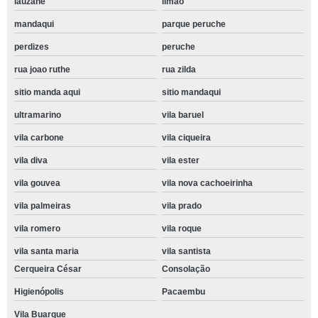
lauzane
limão
mandaqui
parque peruche
perdizes
peruche
rua joao ruthe
rua zilda
sitio manda aqui
sitio mandaqui
ultramarino
vila baruel
vila carbone
vila ciqueira
vila diva
vila ester
vila gouvea
vila nova cachoeirinha
vila palmeiras
vila prado
vila romero
vila roque
vila santa maria
vila santista
Cerqueira César
Consolação
Higienópolis
Pacaembu
Vila Buarque