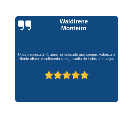
Assistencia Tecnica Fogao Cooktop
A
Brastemp Fogão Assistencia Tecnica
Assistencia Tecnica Brastemp Microon
Claúdia
Andrullis
Assistencia Tecnica
Assistencia Tecnica Forno Microondas 
Gostaria primeiramente de agradecer o bom atendimento
Assistencia Tecnica Microondas Bra
telefônico (q hj infelizmente é um problema), e a eficiência do
técnico Sr Henrique na solução do problema da minha lava e
Microondas Brastemp Assistencia Tecnica
seca q minha família não vive mais sem. #recomendo os
serviços.
Conserto de Maquina de Lavar
C
Conserto de Maquina de Lavar Ro
Conserto Maquina de Lavar
C
Conserto Maquina de Lavar Roupa
Conserto Maquina Lavar Roupa
C
Maquina de Lavar Conserto
Tec
Conserto Adega
Conserto Adega 