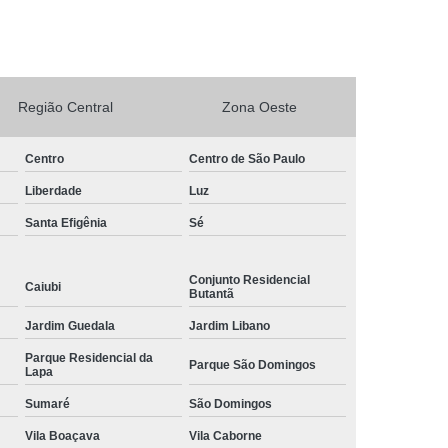
rto Adega Vinho
Conserto de Adega
Conserto de Adega Climatizada
de Adega Quebrada
Conserto Placa Adega
Região Central
Zona Oeste
xpositora
Conserto de Geladeira Expositora
Centro
Centro de São Paulo
as
Conserto de Geladeira Expositora Vertical
Liberdade
Luz
a de Geladeira Expositora
Santa Efigênia
Sé
sitora
Conserto em Geladeira Expositora
Conserto para Geladeira Expositora
Conjunto Residencial
Caiubi
Butantã
de Bar
Brastemp Instalação de Fogão
Jardim Guedala
Jardim Libano
ão de Fogão
Instalação de Fogão a Gas
Parque Residencial da
Parque São Domingos
Instalação de Fogão Cooktop
Lapa
ão de Fogão Gás Encanado
Instalação Fogão
Sumaré
São Domingos
Fogão Cooktop
Vila Boaçava
Instalação Fogão de Embutir
Vila Caborne