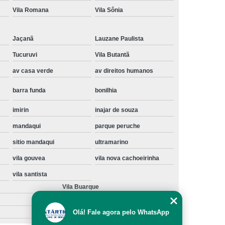
Vila Romana
Vila Sônia
Instalação de Maquina de Lavar Samsung
oupa
Instalação Maquina de Lavar Roupa
Jaçanã
Lauzane Paulista
ng
Instalação Maquina Lavar e Seca
Tucuruvi
Vila Butantã
pa
Instalar Maquina de Lavar Samsung
av casa verde
av direitos humanos
Maquina de Lavar Roupa Instalação
barra funda
bonilhia
 Lavar
Instalação de Lava e Seca
imirin
inajar de souza
Instalação de Maquina Lava e Seca
mandaqui
parque peruche
va e Seca Samsung
Instalação Lava Seca
sitio mandaqui
ultramarino
nstalação Maquina Lava e Seca Samsung
vila gouvea
vila nova cachoeirinha
Seca
Lava e Seca Instalação
vila santista
Samsung Instalação Lava e Seca
Vila Buarque
ogão a Gas
Manutenção de Fogão Cooktop
Olá! Fale agora pelo WhatsApp
olux
Manutenção em Fogão