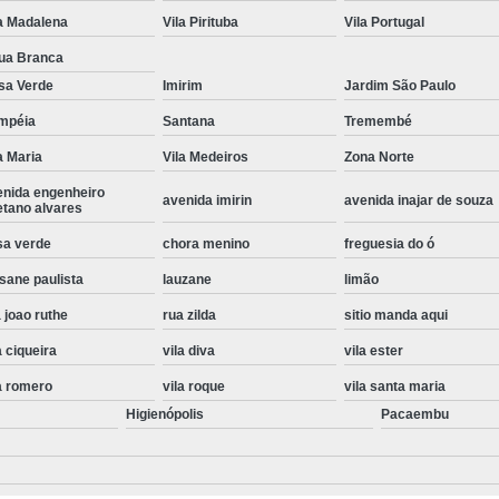
a Madalena
Vila Pirituba
Vila Portugal
Instalação de Maquina de Lavar Roupa
ua Branca
Instalação Eletrica Maquina de Lavar R
sa Verde
Imirim
Jardim São Paulo
Instalação Maquina de Lavar Samsu
mpéia
Santana
Tremembé
Instalação para Maquina de Lavar Rou
a Maria
Vila Medeiros
Zona Norte
Instalar Maquina Lavar Roupa
enida engenheiro
avenida imirin
avenida inajar de souza
etano alvares
Samsung Instalação Maquina de
sa verde
chora menino
freguesia do ó
Instalação de Lava e Seca Samsung
sane paulista
lauzane
limão
Instalação Lava e Seca
Instalação La
 joao ruthe
rua zilda
sitio manda aqui
Instalação Maquina Lava e Seca
I
a ciqueira
vila diva
vila ester
Instalação Samsung Lava e 
a romero
vila roque
vila santa maria
Lava e Seca Samsung Instalação
Higienópolis
Pacaembu
Manutenção de Fogão
Manutenção de F
Manutenção de Fogão Electr