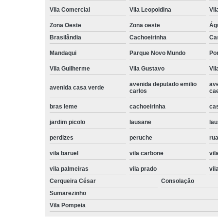
Vila Comercial
Vila Leopoldina
Vil
Zona Oeste
Zona oeste
Ág
Brasilândia
Cachoeirinha
Ca
Mandaqui
Parque Novo Mundo
Po
Vila Guilherme
Vila Gustavo
Vil
avenida deputado emilio
av
avenida casa verde
carlos
ca
bras leme
cachoeirinha
ca
jardim picolo
lausane
lau
perdizes
peruche
rua
vila baruel
vila carbone
vil
vila palmeiras
vila prado
vil
Cerqueira César
Consolação
Sumarezinho
Vila Pompeia