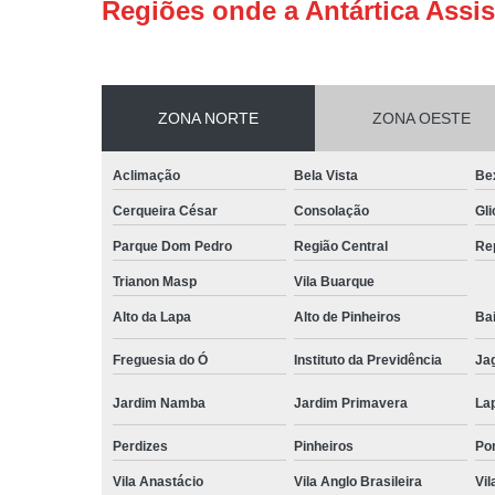
Regiões onde a Antártica Assis
ZONA NORTE
ZONA OESTE
Aclimação
Bela Vista
Be
Cerqueira César
Consolação
Gli
Parque Dom Pedro
Região Central
Re
Trianon Masp
Vila Buarque
Alto da Lapa
Alto de Pinheiros
Bai
Freguesia do Ó
Instituto da Previdência
Ja
Jardim Namba
Jardim Primavera
La
Perdizes
Pinheiros
Po
Vila Anastácio
Vila Anglo Brasileira
Vil