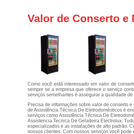
Assistência
técnicas d
Valor de Conserto e
fogão
Assistência
técnicas d
microonda
Conserto d
máquinas d
lavar
Consertos 
adega
Como você está interessado em valor de consert
Consertos 
sempre se a empresa que oferece o serviço conta 
geladeiras
serviços semelhantes é assegurar a qualidade de
expositora
Precisa de informações sobre valor de conserto e
Instalação 
de Assistência Técnica De Eletrodomésticos é en
fogões
serviços como Assistência Técnica De Eletrodom
Assistencia Tecnica De Geladeira Electrolux. Tudo
Instalação 
especializados e as instalações de alto padrão.
máquinas d
nossos clientes. Com nossos serviços você pode e
lavar roup