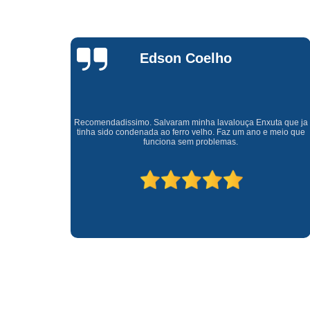
Waldirene
Monteiro
a que ja
Uma empresa á 41 anos no mercado que sempre valoriza o
meio que
cliente ótimo atendimento com garantia de todos o serviços.