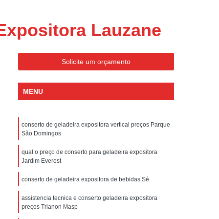
ondicionado Portatil Consul
ondicionado Portatil Philco
 Expositora Lauzane
Condicionado Tipo Portatil
 Ar Condicionado Portatil
Solicite um orçamento
 Condicionado Portatil Philco
 Ar Condicionado Portatil
MENU
Portatil
Assistencia Tecnica de Geladeira
x
Assistencia Tecnica Electrolux Geladeira
conserto de geladeira expositora vertical preços Parque
São Domingos
ssistencia Tecnica Geladeira Electrolux
qual o preço de conserto para geladeira expositora
Electrolux Assistencia Tecnica Geladeira
Jardim Everest
cnica
Geladeira Assistencia Tecnica
conserto de geladeira expositora de bebidas Sé
ca
Assistencia Tecnica de Refrigerador
assistencia tecnica e conserto geladeira expositora
x
Assistencia Tecnica Electrolux Refrigerador
preços Trianon Masp