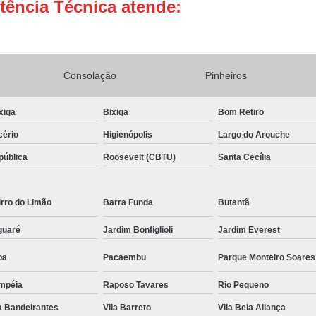
tência Técnica atende:
Conserto Adega de Vinho
Conse
Conserto de Adega Brastemp
Conserto de Adega de Vinho
Conserto 
Consolação
Pinheiros
Assistencia Tecnica e Conserto Geladeira E
xiga
Bixiga
Bom Retiro
Conserto de Geladeira Expositora de Bebid
cério
Higienópolis
Largo do Arouche
Conserto e Assistenci
pública
Roosevelt (CBTU)
Santa Cecília
Conserto e Manutenção de Geladeira Expo
Conserto Geladeira Expositora
rro do Limão
Barra Funda
Butantã
Conserto para Geladeira Expositora 
guaré
Jardim Bonfiglioli
Jardim Everest
Brastemp Instalação Fogão
Instalaç
pa
Pacaembu
Parque Monteiro Soares
Instalação de Fogão Brastemp
Instalação de Fogão de Embutir
Instalaç
mpéia
Raposo Tavares
Rio Pequeno
a Bandeirantes
Instalação Fogão Brastemp
Vila Barreto
Vila Bela Aliança
Instalação 