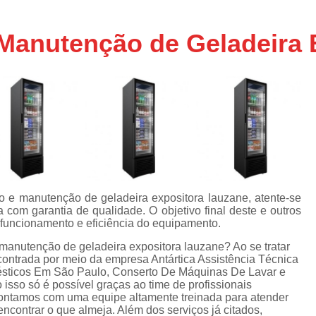
Assistencia Tecnica Ar C
s
e
Assistencia Tecnica Ar C
 Manutenção de Geladeira
Assistencia Tecnica Ar 
s
e
Assistencia Tecnica de
s
Assistencia Tecnica de Ar
e
e
Assistencia Tecnica em
Assistencia Tecnica para Ar Condicionado 
de
Assistencia Tecnica de Geladeira Electrolu
o e manutenção de geladeira expositora lauzane, atente-se
Assistencia Tecnica Geladeira
A
de
com garantia de qualidade. O objetivo final deste e outros
 funcionamento e eficiência do equipamento.
Assistencia Tecnica Resfriar Geladeira
s
 manutenção de geladeira expositora lauzane? Ao se tratar
Electrolux Geladeira Assistencia Te
de
contrada por meio da empresa Antártica Assistência Técnica
ésticos Em São Paulo, Conserto De Máquinas De Lavar e
Geladeira Electrolux Assistencia Tecni
 isso só é possível graças ao time de profissionais
de
 Contamos com uma equipe altamente treinada para atender
Assistencia Tecnica de Refrigerador Electrolu
e
ncontrar o que almeja. Além dos serviços já citados,
a