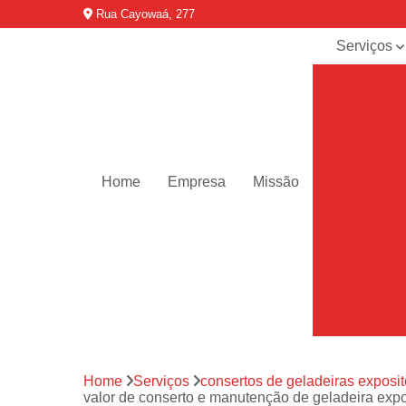
Rua Cayowaá, 277
Serviços
Assistênci
para
máquinas d
lavar
Assistênci
técnica ar
Home
Empresa
Missão
condicionad
portáteis
Assistênci
técnica de
geladeiras
Assistênci
técnica de
refrigerador
Assistênci
Home
Serviços
consertos de geladeiras exposit
técnica de
valor de conserto e manutenção de geladeira expo
secadoras