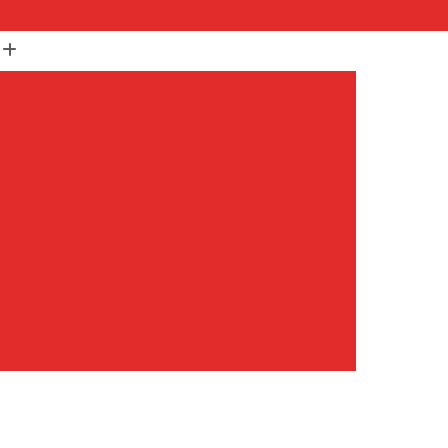
(11) 99652-1401
(11) 3673-1948
r
Assistencia Maquina Lavar
r
Assistencia Tecnica Maquina de Lavar
Maquina de Lavar Samsung
g
Assistencia Tecnica para Maquina de Lavar
Samsung Maquina de Lavar
avar e Secar
Maquina de Lavar Assistencia
Tecnica Maquina de Lavar
avar Assistencia Tecnica
atil Assistencia Tecnica
ondicionado Philco Portatil
Ar Condicionado Portatil