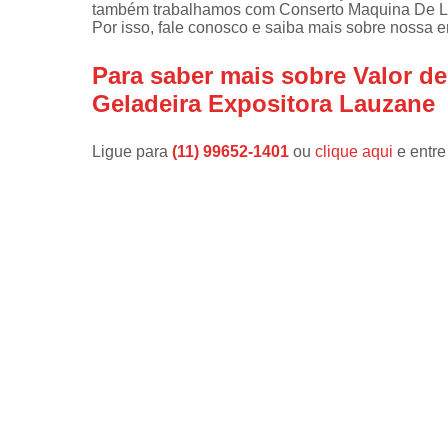
também trabalhamos com Conserto Maquina De L
Por isso, fale conosco e saiba mais sobre nossa 
Instalações 
lava e sec
Para saber mais sobre Valor d
Manutençõe
Geladeira Expositora Lauzane
de fogão
Manutençõe
Ligue para
(11) 99652-1401
ou
clique aqui
e entre
em freezer