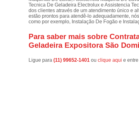
Tecnica De Geladeira Electrolux e Assistencia T
Instalações 
dos clientes através de um atendimento único e al
lava e sec
estão prontos para atendê-lo adequadamente, nós o
como por exemplo, Instalação De Fogão e Instalaç
Manutençõe
de fogão
Para saber mais sobre Contrata
Manutençõe
Geladeira Expositora São Dom
em freezer
Ligue para
(11) 99652-1401
ou
clique aqui
e entre