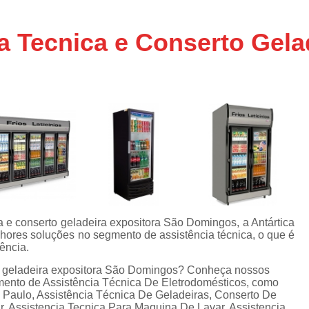
Assistencia Tecnica Ar C
s
e
Assistencia Tecnica Ar C
a Tecnica e Conserto Gela
Assistencia Tecnica Ar 
s
e
Assistencia Tecnica de
s
Assistencia Tecnica de Ar
e
e
Assistencia Tecnica em
Assistencia Tecnica para Ar Condicionado 
de
Assistencia Tecnica de Geladeira Electrolu
Assistencia Tecnica Geladeira
A
de
Assistencia Tecnica Resfriar Geladeira
a e conserto geladeira expositora São Domingos, a Antártica
s
hores soluções no segmento de assistência técnica, o que é
Electrolux Geladeira Assistencia Te
de
ência.
Geladeira Electrolux Assistencia Tecni
rto geladeira expositora São Domingos? Conheça nossos
gmento de Assistência Técnica De Eletrodomésticos, como
de
Assistencia Tecnica de Refrigerador Electrolu
Paulo, Assistência Técnica De Geladeiras, Conserto De
e
, Assistencia Tecnica Para Maquina De Lavar, Assistencia
a