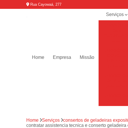
Rua Cayowaá, 277
Serviços
Assistênci
para
máquinas d
lavar
Assistênci
técnica ar
Home
Empresa
Missão
condicionad
portáteis
Assistênci
técnica de
geladeiras
Assistênci
técnica de
refrigerador
Assistênci
Home
Serviços
consertos de geladeiras exposit
técnica de
contratar assistencia tecnica e conserto geladei
secadoras