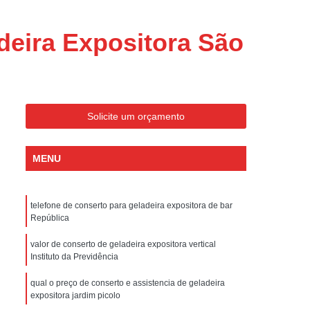
ondicionado Portatil Consul
ondicionado Portatil Philco
deira Expositora São
Condicionado Tipo Portatil
 Ar Condicionado Portatil
 Condicionado Portatil Philco
Solicite um orçamento
 Ar Condicionado Portatil
Portatil
Assistencia Tecnica de Geladeira
MENU
x
Assistencia Tecnica Electrolux Geladeira
ssistencia Tecnica Geladeira Electrolux
telefone de conserto para geladeira expositora de bar
República
Electrolux Assistencia Tecnica Geladeira
cnica
Geladeira Assistencia Tecnica
valor de conserto de geladeira expositora vertical
Instituto da Previdência
ca
Assistencia Tecnica de Refrigerador
qual o preço de conserto e assistencia de geladeira
x
Assistencia Tecnica Electrolux Refrigerador
expositora jardim picolo