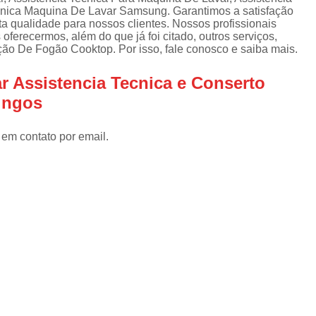
Assistencia Tecnica Refrigerador
As
ecnica Maquina De Lavar Samsung. Garantimos a satisfação
de
ta qualidade para nossos clientes. Nossos profissionais
Assistencia Tecnica R
a
ferecermos, além do que já foi citado, outros serviços,
ão De Fogão Cooktop. Por isso, fale conosco e saiba mais.
Assistencia Tecnica Refrigerador Electrolux
s
Refrigerador Assistencia Tecnica
R
r Assistencia Tecnica e Conserto
s
ingos
Assistencia Tecnica Lavadora Secadora Sa
Assistencia Tecnica Maquina Secadora d
 em contato por email.
Assistencia Tecnica Sa
Assistencia Tecnica Samsung Seca
Assistencia Tecnica Secadora a Gas
Assistencia Tecnica Secadora Enxuta
Assistancia Tecnica para Fogão Co
Assistencia Tecnica de Fogão Br
Assistencia Tecnica Fogao a Gas