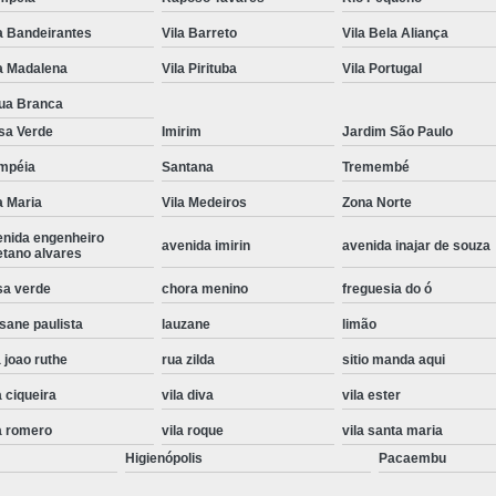
Instalação de Maquina de Lavar Roupa
a Bandeirantes
Vila Barreto
Vila Bela Aliança
Instalação Eletrica Maquina de Lavar R
a Madalena
Vila Pirituba
Vila Portugal
Instalação Maquina de Lavar Samsu
ua Branca
sa Verde
Imirim
Jardim São Paulo
Instalação para Maquina de Lavar Rou
mpéia
Santana
Tremembé
Instalar Maquina Lavar Roupa
a Maria
Vila Medeiros
Zona Norte
Samsung Instalação Maquina de
enida engenheiro
avenida imirin
avenida inajar de souza
Instalação de Lava e Seca Samsung
etano alvares
Instalação Lava e Seca
Instalação La
sa verde
chora menino
freguesia do ó
sane paulista
lauzane
limão
Instalação Maquina Lava e Seca
I
 joao ruthe
rua zilda
sitio manda aqui
Instalação Samsung Lava e 
a ciqueira
vila diva
vila ester
Lava e Seca Samsung Instalação
a romero
vila roque
vila santa maria
Manutenção de Fogão
Manutenção de F
Higienópolis
Pacaembu
Manutenção de Fogão Electr