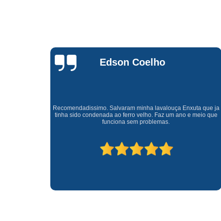
Waldirene
Monteiro
a que ja
Uma empresa á 41 anos no mercado que sempre valoriza o
meio que
cliente ótimo atendimento com garantia de todos o serviços.