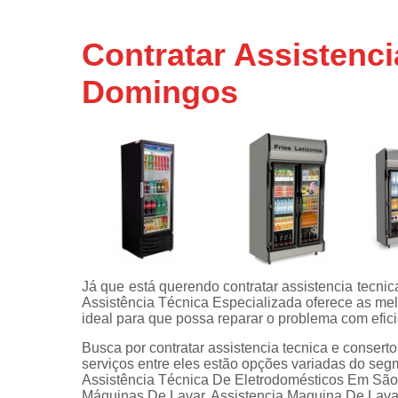
Assistência
técnicas d
Contratar Assistenci
fogão
Domingos
Assistência
técnicas d
microonda
Conserto d
máquinas d
lavar
Consertos 
adega
Consertos 
geladeiras
Já que está querendo contratar assistencia tecnic
expositora
Assistência Técnica Especializada oferece as mel
Instalação 
ideal para que possa reparar o problema com efici
fogões
Busca por contratar assistencia tecnica e conse
serviços entre eles estão opções variadas do se
Instalação 
Assistência Técnica De Eletrodomésticos Em São 
máquinas d
Máquinas De Lavar, Assistencia Maquina De Lavar
lavar roup