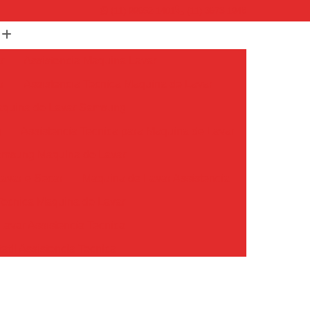
(11) 99652-1401
(11) 3673-1948
r
Assistencia Maquina Lavar
r
Assistencia Tecnica Maquina de Lavar
Maquina de Lavar Samsung
g
Assistencia Tecnica para Maquina de Lavar
Samsung Maquina de Lavar
avar e Secar
Maquina de Lavar Assistencia
Tecnica Maquina de Lavar
avar Assistencia Tecnica
atil Assistencia Tecnica
ondicionado Philco Portatil
Ar Condicionado Portatil