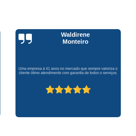
Assistencia Tecnica Fogao Cooktop
A
Brastemp Fogão Assistencia Tecnica
Assistencia Tecnica Brastemp Microon
Assistencia Tecnica
Claúdia
Andrullis
Assistencia Tecnica Forno Microondas 
Assistencia Tecnica Microondas Bra
Microondas Brastemp Assistencia Tecnica
Gostaria primeiramente de agradecer o bom atendimento
telefônico (q hj infelizmente é um problema), e a eficiência do
técnico Sr Henrique na solução do problema da minha lava e
Conserto de Maquina de Lavar
C
seca q minha família não vive mais sem. #recomendo os
serviços.
Conserto de Maquina de Lavar Ro
Conserto Maquina de Lavar
C
Conserto Maquina de Lavar Roupa
Conserto Maquina Lavar Roupa
C
Maquina de Lavar Conserto
Tec
Conserto Adega
Conserto Adega 