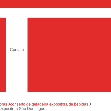
a
Assistencia Maquina de Lava
Assistencia Tecnica de Maquina de Lava
e
Assistencia Tecnica 
a
Assistencia Tecnica Maquina Lavar Samsun
Contato
os
Assistencia Tecnica 
Assistencia Tecnica Samsung Maquina de L
a
Samsung Assistencia 
Samsung Maquina de L
a
Ar Condicionado Port
es
Assistencia Tecnica Ar C
a
oras
conserto de geladeira expositora de bebidas
Assistencia Tecnica 
ra expositora São Domingos