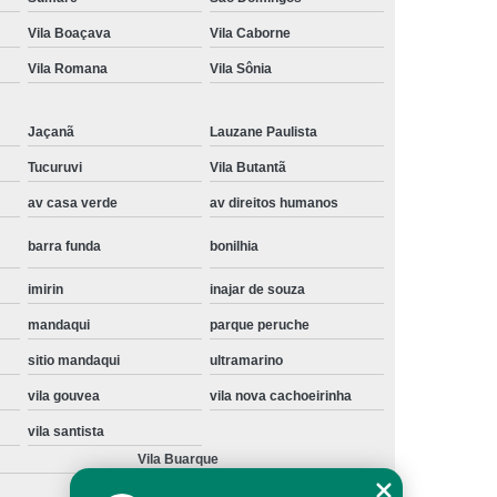
Instalação de Maquina de Lavar Samsung
Vila Boaçava
Vila Caborne
oupa
Instalação Maquina de Lavar Roupa
Vila Romana
Vila Sônia
ng
Instalação Maquina Lavar e Seca
Jaçanã
Lauzane Paulista
pa
Instalar Maquina de Lavar Samsung
Tucuruvi
Vila Butantã
Maquina de Lavar Roupa Instalação
av casa verde
av direitos humanos
 Lavar
Instalação de Lava e Seca
barra funda
bonilhia
Instalação de Maquina Lava e Seca
va e Seca Samsung
Instalação Lava Seca
imirin
inajar de souza
mandaqui
parque peruche
nstalação Maquina Lava e Seca Samsung
sitio mandaqui
ultramarino
Seca
Lava e Seca Instalação
vila gouvea
vila nova cachoeirinha
Samsung Instalação Lava e Seca
vila santista
ogão a Gas
Manutenção de Fogão Cooktop
Vila Buarque
olux
Manutenção em Fogão