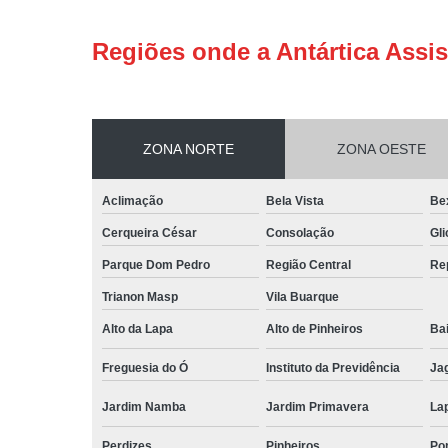
Regiões onde a Antártica Assis
ZONA NORTE
ZONA OESTE
Aclimação
Bela Vista
Be
Cerqueira César
Consolação
Gli
Parque Dom Pedro
Região Central
Re
Trianon Masp
Vila Buarque
Alto da Lapa
Alto de Pinheiros
Bai
Freguesia do Ó
Instituto da Previdência
Ja
Jardim Namba
Jardim Primavera
La
Perdizes
Pinheiros
Po