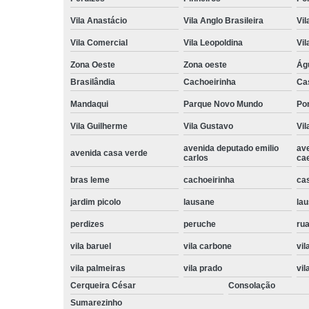
Vila Anastácio
Vila Anglo Brasileira
Vil
Vila Comercial
Vila Leopoldina
Vil
Zona Oeste
Zona oeste
Ág
Brasilândia
Cachoeirinha
Ca
Mandaqui
Parque Novo Mundo
Po
Vila Guilherme
Vila Gustavo
Vil
avenida deputado emilio
av
avenida casa verde
carlos
ca
bras leme
cachoeirinha
ca
jardim picolo
lausane
lau
perdizes
peruche
rua
vila baruel
vila carbone
vil
vila palmeiras
vila prado
vil
Cerqueira César
Consolação
Sumarezinho