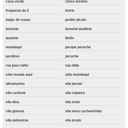
casa verde
chora menino
freguesia do ó
imirin
inajar de souza
jardim picolo
lausane
lausane paulista
lauzane
limão
mandaqui
parque peruche
perdizes
peruche
rua joao ruthe
rua zilda
sitio manda aqui
sitio mandaqui
ultramarino
vila baruel
vila carbone
vila ciqueira
vila diva
vila ester
vila gouvea
vila nova cachoeirinha
vila palmeiras
vila prado