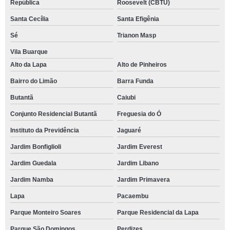
República
Roosevelt (CBTU)
Santa Cecília
Santa Efigênia
Sé
Trianon Masp
Vila Buarque
Alto da Lapa
Alto de Pinheiros
Bairro do Limão
Barra Funda
Butantã
Caiubi
Conjunto Residencial Butantã
Freguesia do Ó
Instituto da Previdência
Jaguaré
Jardim Bonfiglioli
Jardim Everest
Jardim Guedala
Jardim Libano
Jardim Namba
Jardim Primavera
Lapa
Pacaembu
Parque Monteiro Soares
Parque Residencial da Lapa
Parque São Domingos
Perdizes