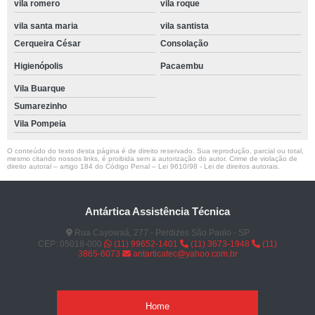
vila romero
vila roque
vila santa maria
vila santista
Cerqueira César
Consolação
Higienópolis
Pacaembu
Vila Buarque
Sumarezinho
Vila Pompeia
O conteúdo do texto desta página é de direito reservado. Sua reprodução, parcial ou total,
mesmo citando nossos links, é proibida sem a autorização do autor. Crime de violação de
direito autoral – artigo 184 do Código Penal –
Lei 9610/98 - Lei de direitos autorais
.
Antártica Assistência Técnica
Rua Cayowaá, 277 - Perdizes São Paulo - SP
CEP: 05018-000
(11) 99652-1401
(11) 3673-1948
(11)
3865-6073
antarticatec@yahoo.com.br
Home