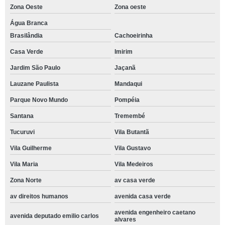
Zona Oeste
Zona oeste
Água Branca
Brasilândia
Cachoeirinha
Casa Verde
Imirim
Jardim São Paulo
Jaçanã
Lauzane Paulista
Mandaqui
Parque Novo Mundo
Pompéia
Santana
Tremembé
Tucuruvi
Vila Butantã
Vila Guilherme
Vila Gustavo
Vila Maria
Vila Medeiros
Zona Norte
av casa verde
av direitos humanos
avenida casa verde
avenida engenheiro caetano
avenida deputado emilio carlos
alvares