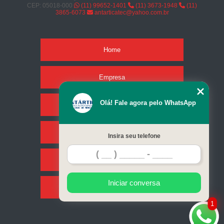
CEP: 05018-000
(11) 99652-1401
(11) 3673-1948
(11)
3865-6073
antarticatec@yahoo.com.br
Home
Empresa
Olá! Fale agora pelo WhatsApp
Missão
Serviços
Insira seu telefone
Contato
Iniciar conversa
Mapa do site
1