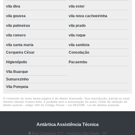
vila diva
vila ester
vila gouvea
vila nova cachoeirinha
vila palmeiras
vila prado
vila romero
vila roque
vila santa maria
vila santista
Cerqueira César
Consolação
Higienópolis
Pacaembu
Vila Buarque
Sumarezinho
Vila Pompeia
O conteúdo do texto desta página é de direito reservado. Sua reprodução, parcial ou total,
mesmo citando nossos links, é proibida sem a autorização do autor. Crime de violação de
direito autoral – artigo 184 do Código Penal –
Lei 9610/98 - Lei de direitos autorais
.
Antártica Assistência Técnica
Rua Cayowaá, 277 - Perdizes São Paulo - SP