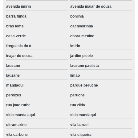
avenida imirin
avenida inajar de souza
barra funda
bonilhia
bras leme
cachoeirinha
casa verde
chora menino
freguesia do ó
imirin
inajar de souza
jardim picolo
lausane
lausane paulista
lauzane
limão
mandaqui
parque peruche
perdizes
peruche
rua joao ruthe
rua zilda
sitio manda aqui
sitio mandaqui
ultramarino
vila baruel
vila carbone
vila ciqueira