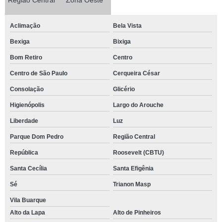
Região Central
Zona Oeste
Aclimação
Bela Vista
Bexiga
Bixiga
Bom Retiro
Centro
Centro de São Paulo
Cerqueira César
Consolação
Glicério
Higienópolis
Largo do Arouche
Liberdade
Luz
Parque Dom Pedro
Região Central
República
Roosevelt (CBTU)
Santa Cecília
Santa Efigênia
Sé
Trianon Masp
Vila Buarque
Alto da Lapa
Alto de Pinheiros