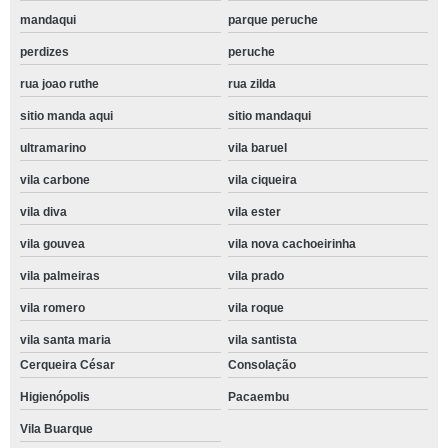
mandaqui
parque peruche
perdizes
peruche
rua joao ruthe
rua zilda
sitio manda aqui
sitio mandaqui
ultramarino
vila baruel
vila carbone
vila ciqueira
vila diva
vila ester
vila gouvea
vila nova cachoeirinha
vila palmeiras
vila prado
vila romero
vila roque
vila santa maria
vila santista
Cerqueira César
Consolação
Higienópolis
Pacaembu
Vila Buarque