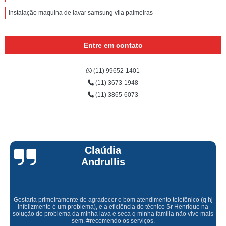
instalação maquina de lavar samsung vila palmeiras
Entre em contato
(11) 99652-1401
(11) 3673-1948
(11) 3865-6073
Claúdia
Andrullis
Gostaria primeiramente de agradecer o bom atendimento telefônico (q hj
infelizmente é um problema), e a eficiência do técnico Sr Henrique na
solução do problema da minha lava e seca q minha família não vive mais
sem. #recomendo os serviços.