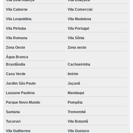
Vila Bela Aliança
Vila Boaçava
Vila Caborne
Vila Comercial
Vila Leopoldina
Vila Madalena
Vila Pirituba
Vila Portugal
Vila Romana
Vila Sônia
Zona Oeste
Zona oeste
Água Branca
Brasilândia
Cachoeirinha
Casa Verde
Imirim
Jardim São Paulo
Jaçanã
Lauzane Paulista
Mandaqui
Parque Novo Mundo
Pompéia
Santana
Tremembé
Tucuruvi
Vila Butantã
Vila Guilherme
Vila Gustavo