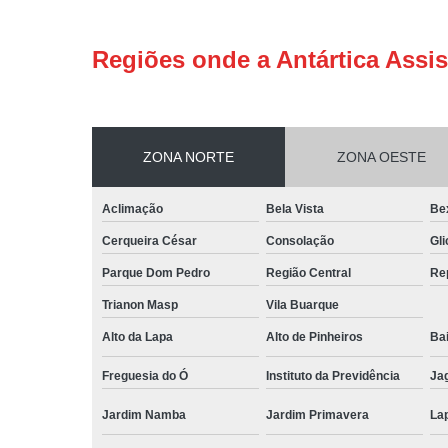
Regiões onde a Antártica Assis
ZONA NORTE
ZONA OESTE
Aclimação
Bela Vista
Be
Cerqueira César
Consolação
Gli
Parque Dom Pedro
Região Central
Re
Trianon Masp
Vila Buarque
Alto da Lapa
Alto de Pinheiros
Bai
Freguesia do Ó
Instituto da Previdência
Ja
Jardim Namba
Jardim Primavera
La