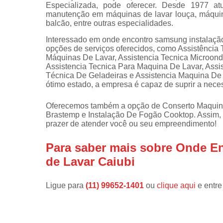
Especializada, pode oferecer. Desde 1977 at
manutenção em máquinas de lavar louça, máquinas
Instalações 
balcão, entre outras especialidades.
lava e sec
Interessado em onde encontro samsung instalação
Manutençõe
opções de serviços oferecidos, como Assistênci
de fogão
Máquinas De Lavar, Assistencia Tecnica Microon
Assistencia Tecnica Para Maquina De Lavar, Assis
Manutençõe
Técnica De Geladeiras e Assistencia Maquina De
em freezer
ótimo estado, a empresa é capaz de suprir a nece
Oferecemos também a opção de Conserto Maquin
Brastemp e Instalação De Fogão Cooktop. Assim, 
prazer de atender você ou seu empreendimento!
Para saber mais sobre Onde E
de Lavar Caiubi
Ligue para
(11) 99652-1401
ou
clique aqui
e entre