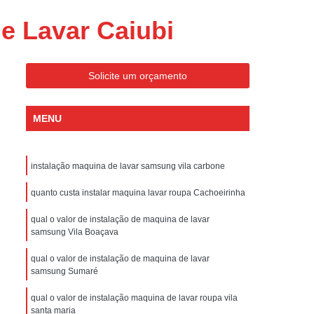
ondicionado Portatil Consul
e Lavar Caiubi
ondicionado Portatil Philco
Condicionado Tipo Portatil
Solicite um orçamento
 Ar Condicionado Portatil
 Condicionado Portatil Philco
MENU
 Ar Condicionado Portatil
Portatil
Assistencia Tecnica de Geladeira
instalação maquina de lavar samsung vila carbone
x
Assistencia Tecnica Electrolux Geladeira
quanto custa instalar maquina lavar roupa Cachoeirinha
ssistencia Tecnica Geladeira Electrolux
qual o valor de instalação de maquina de lavar
Electrolux Assistencia Tecnica Geladeira
samsung Vila Boaçava
cnica
Geladeira Assistencia Tecnica
qual o valor de instalação de maquina de lavar
ca
Assistencia Tecnica de Refrigerador
samsung Sumaré
x
Assistencia Tecnica Electrolux Refrigerador
qual o valor de instalação maquina de lavar roupa vila
santa maria