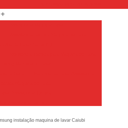
(11) 99652-1401
(11) 3673-1948
r
Assistencia Maquina Lavar
r
Assistencia Tecnica Maquina de Lavar
Maquina de Lavar Samsung
g
Assistencia Tecnica para Maquina de Lavar
Samsung Maquina de Lavar
avar e Secar
Maquina de Lavar Assistencia
Tecnica Maquina de Lavar
avar Assistencia Tecnica
atil Assistencia Tecnica
ondicionado Philco Portatil
msung instalação maquina de lavar Caiubi
Ar Condicionado Portatil