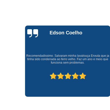
Waldirene
Monteiro
a que ja
Uma empresa á 41 anos no mercado que sempre valoriza o
meio que
cliente ótimo atendimento com garantia de todos o serviços.