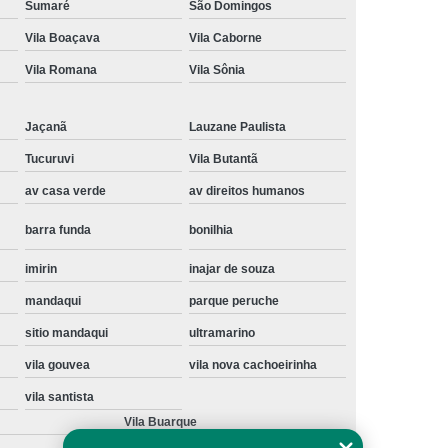
Sumaré
São Domingos
Instalação de Maquina de Lavar Samsung
Vila Boaçava
Vila Caborne
oupa
Instalação Maquina de Lavar Roupa
Vila Romana
Vila Sônia
ng
Instalação Maquina Lavar e Seca
pa
Instalar Maquina de Lavar Samsung
Jaçanã
Lauzane Paulista
Maquina de Lavar Roupa Instalação
Tucuruvi
Vila Butantã
av casa verde
av direitos humanos
 Lavar
Instalação de Lava e Seca
Instalação de Maquina Lava e Seca
barra funda
bonilhia
va e Seca Samsung
Instalação Lava Seca
imirin
inajar de souza
nstalação Maquina Lava e Seca Samsung
mandaqui
parque peruche
Seca
Lava e Seca Instalação
sitio mandaqui
ultramarino
Samsung Instalação Lava e Seca
vila gouvea
vila nova cachoeirinha
ogão a Gas
Manutenção de Fogão Cooktop
vila santista
Vila Buarque
olux
Manutenção em Fogão