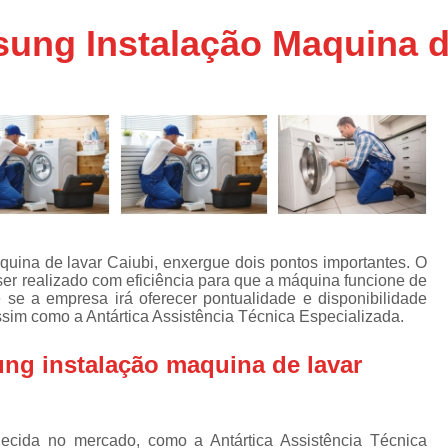
Assistencia Tecnica Ar C
s
ung Instalação Maquina d
e
Assistencia Tecnica Ar C
Assistencia Tecnica Ar 
s
e
Assistencia Tecnica de
s
Assistencia Tecnica de Ar
e
e
Assistencia Tecnica em
Assistencia Tecnica para Ar Condicionado 
de
Assistencia Tecnica de Geladeira Electrolu
uina de lavar Caiubi, enxergue dois pontos importantes. O
er realizado com eficiência para que a máquina funcione de
Assistencia Tecnica Geladeira
A
de
 se a empresa irá oferecer pontualidade e disponibilidade
ssim como a Antártica Assistência Técnica Especializada.
Assistencia Tecnica Resfriar Geladeira
s
Electrolux Geladeira Assistencia Te
de
ng instalação maquina de lavar
Geladeira Electrolux Assistencia Tecni
de
Assistencia Tecnica de Refrigerador Electrolu
e
cida no mercado, como a Antártica Assistência Técnica
a