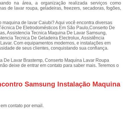
Assistencia Tecnica Refrigerador
As
uando na área, a organização realizada serviços como
 de lavar roupa, geladeiras, freezers, secadoras, fogões,
de
Assistencia Tecnica R
a
Assistencia Tecnica Refrigerador Electrolux
 maquina de lavar Caiubi? Aqui você encontra diversas
s
a Técnica De Eletrodomésticos Em São Paulo,Conserto De
Refrigerador Assistencia Tecnica
R
das, Assistencia Tecnica Maquina De Lavar Samsung,
tencia Tecnica De Geladeira Electrolux, Assistência
s
Assistencia Tecnica Lavadora Secadora Sa
 Lavar. Com equipamentos modernos, e instalações em
ssidade de seus clientes, conquistando sua confiança.
Assistencia Tecnica Maquina Secadora d
Assistencia Tecnica Sa
a De Lavar Brastemp, Conserto Maquina Lavar Roupa
não deixe de entrar em contato para saber mais. Teremos o
Assistencia Tecnica Samsung Seca
Assistencia Tecnica Secadora a Gas
ncontro Samsung Instalação Maquina
Assistencia Tecnica Secadora Enxuta
Assistancia Tecnica para Fogão Co
 em contato por email.
Assistencia Tecnica de Fogão Br
Assistencia Tecnica Fogao a Gas