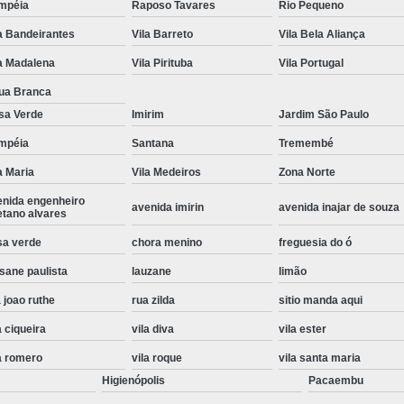
mpéia
Raposo Tavares
Rio Pequeno
Instalação de Maquina de Lavar Roupa
a Bandeirantes
Vila Barreto
Vila Bela Aliança
Instalação Eletrica Maquina de Lavar R
a Madalena
Vila Pirituba
Vila Portugal
Instalação Maquina de Lavar Samsu
ua Branca
Instalação para Maquina de Lavar Rou
sa Verde
Imirim
Jardim São Paulo
Instalar Maquina Lavar Roupa
mpéia
Santana
Tremembé
a Maria
Vila Medeiros
Zona Norte
Samsung Instalação Maquina de
enida engenheiro
Instalação de Lava e Seca Samsung
avenida imirin
avenida inajar de souza
etano alvares
Instalação Lava e Seca
Instalação La
sa verde
chora menino
freguesia do ó
Instalação Maquina Lava e Seca
I
sane paulista
lauzane
limão
Instalação Samsung Lava e 
 joao ruthe
rua zilda
sitio manda aqui
Lava e Seca Samsung Instalação
a ciqueira
vila diva
vila ester
Manutenção de Fogão
Manutenção de F
a romero
vila roque
vila santa maria
Higienópolis
Pacaembu
Manutenção de Fogão Electr