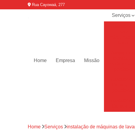
Rua Cayowaá, 277
Serviços
Assistênci
para
máquinas d
lavar
Assistênci
técnica ar
Home
Empresa
Missão
condicionad
portáteis
Assistênci
técnica de
geladeiras
Assistênci
técnica de
refrigerador
Assistênci
Home
Serviços
instalação de máquinas de lava
técnica de
secadoras