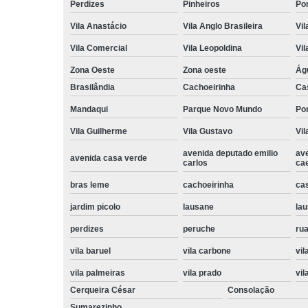
Perdizes
Pinheiros
Po
Vila Anastácio
Vila Anglo Brasileira
Vil
Vila Comercial
Vila Leopoldina
Vil
Zona Oeste
Zona oeste
Ág
Brasilândia
Cachoeirinha
Ca
Mandaqui
Parque Novo Mundo
Po
Vila Guilherme
Vila Gustavo
Vil
avenida deputado emilio
av
avenida casa verde
carlos
ca
bras leme
cachoeirinha
ca
jardim picolo
lausane
lau
perdizes
peruche
rua
vila baruel
vila carbone
vil
vila palmeiras
vila prado
vil
Cerqueira César
Consolação
Sumarezinho