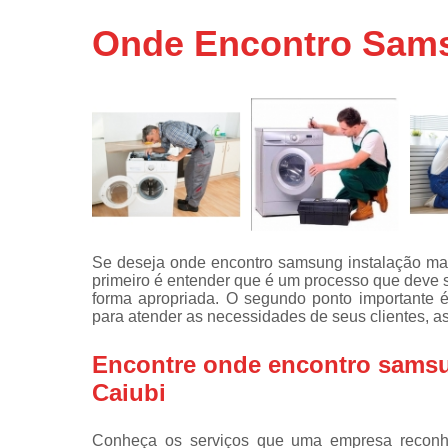
Assistência
Onde Encontro Sams
técnicas d
fogão
Assistência
técnicas d
microonda
Conserto d
máquinas d
lavar
Consertos 
adega
Se deseja onde encontro samsung instalação maq
primeiro é entender que é um processo que deve s
Consertos 
forma apropriada. O segundo ponto importante é
geladeiras
para atender as necessidades de seus clientes, a
expositora
Instalação 
Encontre onde encontro samsu
fogões
Caiubi
Instalação 
máquinas d
Conheça os serviços que uma empresa reconhe
lavar roup