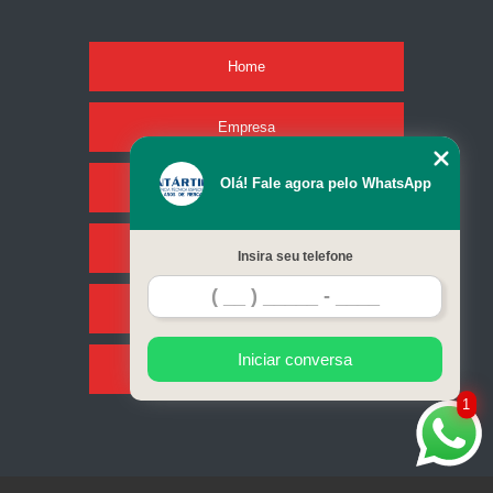
Home
Empresa
Olá! Fale agora pelo WhatsApp
Missão
Serviços
Insira seu telefone
Contato
Iniciar conversa
Mapa do site
1