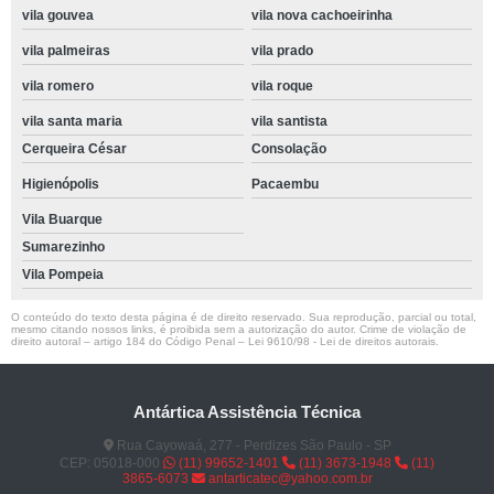
vila gouvea
vila nova cachoeirinha
vila palmeiras
vila prado
vila romero
vila roque
vila santa maria
vila santista
Cerqueira César
Consolação
Higienópolis
Pacaembu
Vila Buarque
Sumarezinho
Vila Pompeia
O conteúdo do texto desta página é de direito reservado. Sua reprodução, parcial ou total,
mesmo citando nossos links, é proibida sem a autorização do autor. Crime de violação de
direito autoral – artigo 184 do Código Penal –
Lei 9610/98 - Lei de direitos autorais
.
Antártica Assistência Técnica
Rua Cayowaá, 277 - Perdizes São Paulo - SP
CEP: 05018-000
(11) 99652-1401
(11) 3673-1948
(11)
3865-6073
antarticatec@yahoo.com.br