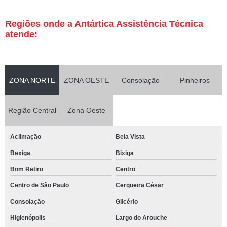
Regiões onde a Antártica Assistência Técnica
atende:
ZONA NORTE
ZONA OESTE
Consolação
Pinheiros
Região Central
Zona Oeste
Aclimação
Bela Vista
Bexiga
Bixiga
Bom Retiro
Centro
Centro de São Paulo
Cerqueira César
Consolação
Glicério
Higienópolis
Largo do Arouche