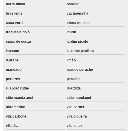
barra funda
bonilhia
bras leme
cachoeirinha
casa verde
chora menino
freguesia do ó
imirin
inajar de souza
jardim picolo
lausane
lausane paulista
lauzane
limão
mandaqui
parque peruche
perdizes
peruche
rua joao ruthe
rua zilda
sitio manda aqui
sitio mandaqui
ultramarino
vila baruel
vila carbone
vila ciqueira
vila diva
vila ester