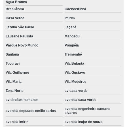
Água Branca
Brasilândia
Cachoeirinha
Casa Verde
Imirim
Jardim São Paulo
Jaçanã
Lauzane Paulista
Mandaqui
Parque Novo Mundo
Pompéia
Santana
Tremembé
Tucuruvi
Vila Butantã
Vila Guilherme
Vila Gustavo
Vila Maria
Vila Medeiros
Zona Norte
av casa verde
av direitos humanos
avenida casa verde
avenida engenheiro caetano
avenida deputado emilio carlos
alvares
avenida imirin
avenida inajar de souza