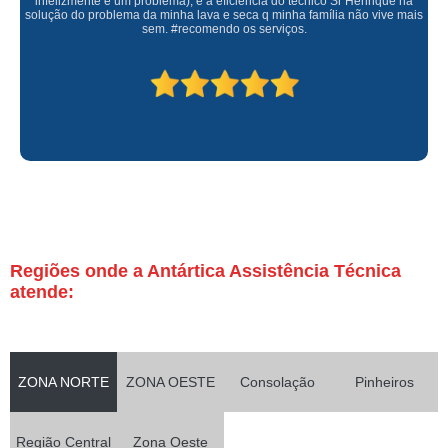
infelizmente é um problema), e a eficiência do técnico Sr Henrique na
solução do problema da minha lava e seca q minha família não vive mais
sem. #recomendo os serviços.
Regiões onde a Antártica Assistência Técnica
atende:
ZONA NORTE
ZONA OESTE
Consolação
Pinheiros
Região Central
Zona Oeste