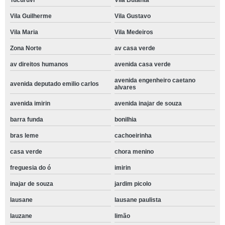
Tucuruvi
Vila Butantã
Vila Guilherme
Vila Gustavo
Vila Maria
Vila Medeiros
Zona Norte
av casa verde
av direitos humanos
avenida casa verde
avenida engenheiro caetano
avenida deputado emilio carlos
alvares
avenida imirin
avenida inajar de souza
barra funda
bonilhia
bras leme
cachoeirinha
casa verde
chora menino
freguesia do ó
imirin
inajar de souza
jardim picolo
lausane
lausane paulista
lauzane
limão