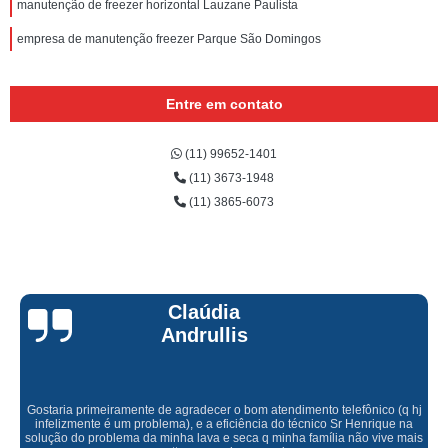
manutenção de freezer horizontal Lauzane Paulista
empresa de manutenção freezer Parque São Domingos
Entre em contato
(11) 99652-1401
(11) 3673-1948
(11) 3865-6073
Claúdia
Andrullis
Gostaria primeiramente de agradecer o bom atendimento telefônico (q hj
infelizmente é um problema), e a eficiência do técnico Sr Henrique na
solução do problema da minha lava e seca q minha família não vive mais