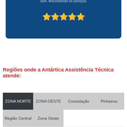
sem. #recomendo os serviços.
Regiões onde a Antártica Assistência Técnica
atende:
ZONA NORTE
ZONA OESTE
Consolação
Pinheiros
Região Central
Zona Oeste