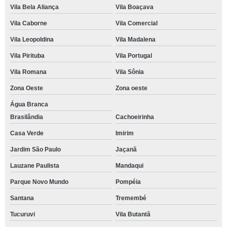
Vila Bela Aliança
Vila Boaçava
Vila Caborne
Vila Comercial
Vila Leopoldina
Vila Madalena
Vila Pirituba
Vila Portugal
Vila Romana
Vila Sônia
Zona Oeste
Zona oeste
Água Branca
Brasilândia
Cachoeirinha
Casa Verde
Imirim
Jardim São Paulo
Jaçanã
Lauzane Paulista
Mandaqui
Parque Novo Mundo
Pompéia
Santana
Tremembé
Tucuruvi
Vila Butantã