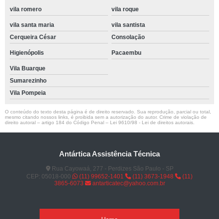
vila romero
vila roque
vila santa maria
vila santista
Cerqueira César
Consolação
Higienópolis
Pacaembu
Vila Buarque
Sumarezinho
Vila Pompeia
O conteúdo do texto desta página é de direito reservado. Sua reprodução, parcial ou total,
mesmo citando nossos links, é proibida sem a autorização do autor. Crime de violação de
direito autoral – artigo 184 do Código Penal –
Lei 9610/98 - Lei de direitos autorais
.
Antártica Assistência Técnica
Rua Cayowaá, 277 - Perdizes São Paulo - SP
CEP: 05018-000
(11) 99652-1401
(11) 3673-1948
(11)
3865-6073
antarticatec@yahoo.com.br