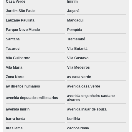
Casa Verde
Imirim
Jardim São Paulo
Jaçanã
Lauzane Paulista
Mandaqui
Parque Novo Mundo
Pompéia
Santana
Tremembé
Tucuruvi
Vila Butantã
Vila Guilherme
Vila Gustavo
Vila Maria
Vila Medeiros
Zona Norte
av casa verde
av direitos humanos
avenida casa verde
avenida engenheiro caetano
avenida deputado emilio carlos
alvares
avenida imirin
avenida inajar de souza
barra funda
bonilhia
bras leme
cachoeirinha