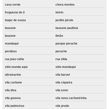
casa verde
chora menino
freguesia do ó
imirin
inajar de souza
jardim picolo
lausane
lausane paulista
lauzane
limão
mandaqui
parque peruche
perdizes
peruche
rua joao ruthe
rua zilda
sitio manda aqui
sitio mandaqui
ultramarino
vila baruel
vila carbone
vila ciqueira
vila diva
vila ester
vila gouvea
vila nova cachoeirinha
vila palmeiras
vila prado