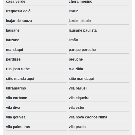
casa verde
chora menino
freguesia do ó
imirin
inajar de souza
jardim picolo
lausane
lausane paulista
lauzane
limão
mandaqui
parque peruche
perdizes
peruche
rua joao ruthe
rua zilda
sitio manda aqui
sitio mandaqui
ultramarino
vila baruel
vila carbone
vila ciqueira
vila diva
vila ester
vila gouvea
vila nova cachoeirinha
vila palmeiras
vila prado