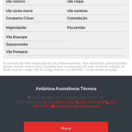
vila romero
vila roque
vila santa maria
vila santista
Cerqueira César
Consolação
Higienópolis
Pacaembu
Vila Buarque
Sumarezinho
Vila Pompeia
O conteúdo do texto desta página é de direito reservado. Sua reprodução, parcial ou total,
mesmo citando nossos links, é proibida sem a autorização do autor. Crime de violação de
direito autoral – artigo 184 do Código Penal –
Lei 9610/98 - Lei de direitos autorais
.
Antártica Assistência Técnica
Rua Cayowaá, 277 - Perdizes São Paulo - SP
CEP: 05018-000
(11) 99652-1401
(11) 3673-1948
(11)
3865-6073
antarticatec@yahoo.com.br
Home