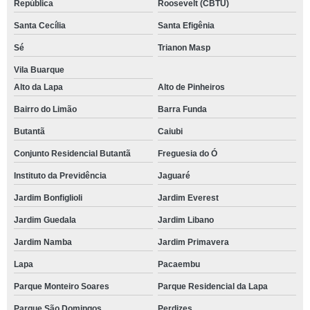
República
Roosevelt (CBTU)
Santa Cecília
Santa Efigênia
Sé
Trianon Masp
Vila Buarque
Alto da Lapa
Alto de Pinheiros
Bairro do Limão
Barra Funda
Butantã
Caiubi
Conjunto Residencial Butantã
Freguesia do Ó
Instituto da Previdência
Jaguaré
Jardim Bonfiglioli
Jardim Everest
Jardim Guedala
Jardim Libano
Jardim Namba
Jardim Primavera
Lapa
Pacaembu
Parque Monteiro Soares
Parque Residencial da Lapa
Parque São Domingos
Perdizes