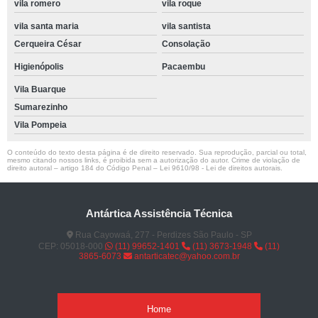
vila romero
vila roque
vila santa maria
vila santista
Cerqueira César
Consolação
Higienópolis
Pacaembu
Vila Buarque
Sumarezinho
Vila Pompeia
O conteúdo do texto desta página é de direito reservado. Sua reprodução, parcial ou total,
mesmo citando nossos links, é proibida sem a autorização do autor. Crime de violação de
direito autoral – artigo 184 do Código Penal –
Lei 9610/98 - Lei de direitos autorais
.
Antártica Assistência Técnica
Rua Cayowaá, 277 - Perdizes São Paulo - SP
CEP: 05018-000
(11) 99652-1401
(11) 3673-1948
(11)
3865-6073
antarticatec@yahoo.com.br
Home