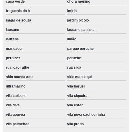
casa verde
chora menino
freguesia do ó
imirin
inajar de souza
jardim picolo
lausane
lausane paulista
lauzane
limão
mandaqui
parque peruche
perdizes
peruche
rua joao ruthe
rua zilda
sitio manda aqui
sitio mandaqui
ultramarino
vila baruel
vila carbone
vila ciqueira
vila diva
vila ester
vila gouvea
vila nova cachoeirinha
vila palmeiras
vila prado