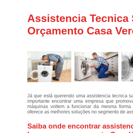
Assistência
técnicas d
Assistencia Tecnica
fogão
Orçamento Casa Ver
Assistência
técnicas d
microonda
Conserto d
máquinas d
lavar
Consertos 
adega
Consertos 
geladeiras
Já que está querendo uma assistencia tecnica 
expositora
importante encontrar uma empresa que promova
Instalação 
máquinas voltem a funcionar da mesma forma qu
fogões
oferece as melhores soluções no segmento de assi
Instalação 
Saiba onde encontrar assisten
máquinas d
lavar roup