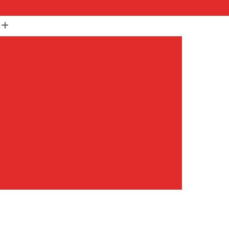
(11) 99652-1401
(11) 3673-1948
r
Assistencia Maquina Lavar
r
Assistencia Tecnica Maquina de Lavar
Maquina de Lavar Samsung
g
Assistencia Tecnica para Maquina de Lavar
Samsung Maquina de Lavar
avar e Secar
Maquina de Lavar Assistencia
Tecnica Maquina de Lavar
avar Assistencia Tecnica
atil Assistencia Tecnica
ondicionado Philco Portatil
Ar Condicionado Portatil