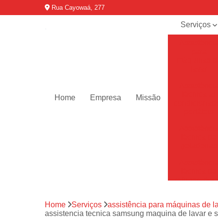
Rua Cayowaá, 277
Serviços
Assistênci
para
máquinas d
lavar
Assistênci
técnica ar
Home
Empresa
Missão
condicionad
portáteis
Assistênci
técnica de
geladeiras
Assistênci
técnica de
refrigerador
Assistênci
Home
Serviços
assistência para máquinas de l
técnica de
assistencia tecnica samsung maquina de lavar e
secadoras