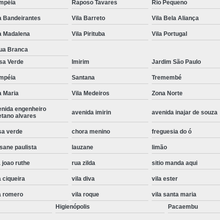
mpéia
Raposo Tavares
Rio Pequeno
Instalação de Maquina de Lavar Roupa
a Bandeirantes
Vila Barreto
Vila Bela Aliança
Instalação Eletrica Maquina de Lavar R
a Madalena
Vila Pirituba
Vila Portugal
Instalação Maquina de Lavar Samsu
ua Branca
Instalação para Maquina de Lavar Rou
sa Verde
Imirim
Jardim São Paulo
mpéia
Santana
Tremembé
Instalar Maquina Lavar Roupa
a Maria
Vila Medeiros
Zona Norte
Samsung Instalação Maquina de
enida engenheiro
Instalação de Lava e Seca Samsung
avenida imirin
avenida inajar de souza
etano alvares
Instalação Lava e Seca
Instalação La
sa verde
chora menino
freguesia do ó
Instalação Maquina Lava e Seca
I
sane paulista
lauzane
limão
Instalação Samsung Lava e 
 joao ruthe
rua zilda
sitio manda aqui
Lava e Seca Samsung Instalação
a ciqueira
vila diva
vila ester
a romero
vila roque
vila santa maria
Manutenção de Fogão
Manutenção de F
Higienópolis
Pacaembu
Manutenção de Fogão Electr