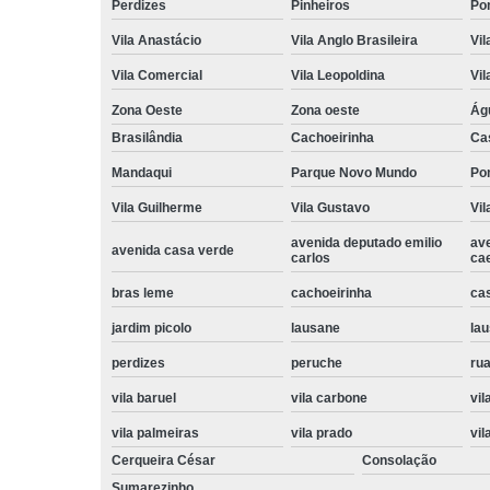
Perdizes
Pinheiros
Po
Vila Anastácio
Vila Anglo Brasileira
Vil
Vila Comercial
Vila Leopoldina
Vil
Zona Oeste
Zona oeste
Ág
Brasilândia
Cachoeirinha
Ca
Mandaqui
Parque Novo Mundo
Po
Vila Guilherme
Vila Gustavo
Vil
avenida deputado emilio
av
avenida casa verde
carlos
ca
bras leme
cachoeirinha
ca
jardim picolo
lausane
lau
perdizes
peruche
rua
vila baruel
vila carbone
vil
vila palmeiras
vila prado
vil
Cerqueira César
Consolação
Sumarezinho