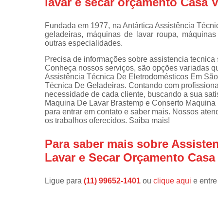
lavar e secar orçamento Casa 
Instalações 
lava e sec
Fundada em 1977, na Antártica Assistência Técn
geladeiras, máquinas de lavar roupa, máquinas d
Manutençõe
outras especialidades.
de fogão
Precisa de informações sobre assistencia tecnic
Manutençõe
Conheça nossos serviços, são opções variadas 
em freezer
Assistência Técnica De Eletrodomésticos Em São 
Técnica De Geladeiras. Contando com profissiona
necessidade de cada cliente, buscando a sua sat
Maquina De Lavar Brastemp e Conserto Maquina L
para entrar em contato e saber mais. Nossos aten
os trabalhos oferecidos. Saiba mais!
Para saber mais sobre Assist
Lavar e Secar Orçamento Casa
Ligue para
(11) 99652-1401
ou
clique aqui
e entre