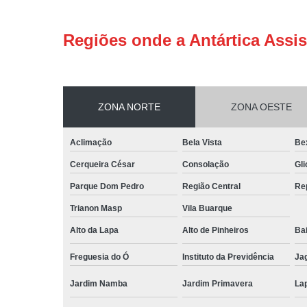
Regiões onde a Antártica Assis
ZONA NORTE
ZONA OESTE
Aclimação
Bela Vista
Be
Cerqueira César
Consolação
Gli
Parque Dom Pedro
Região Central
Re
Trianon Masp
Vila Buarque
Alto da Lapa
Alto de Pinheiros
Bai
Freguesia do Ó
Instituto da Previdência
Ja
Jardim Namba
Jardim Primavera
La