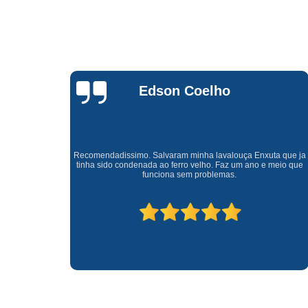
Waldirene
Monteiro
a que ja
Uma empresa á 41 anos no mercado que sempre valoriza o
meio que
cliente ótimo atendimento com garantia de todos o serviços.