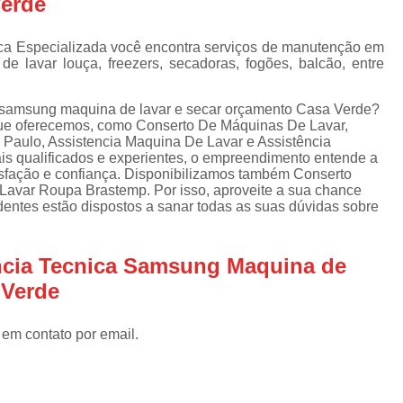
Verde
Assistencia Tecnica Refrigerador
As
de
Assistencia Tecnica R
a
ica Especializada você encontra serviços de manutenção em
e lavar louça, freezers, secadoras, fogões, balcão, entre
Assistencia Tecnica Refrigerador Electrolux
s
Refrigerador Assistencia Tecnica
R
a samsung maquina de lavar e secar orçamento Casa Verde?
s
que oferecemos, como Conserto De Máquinas De Lavar,
Assistencia Tecnica Lavadora Secadora Sa
Paulo, Assistencia Maquina De Lavar e Assistência
is qualificados e experientes, o empreendimento entende a
Assistencia Tecnica Maquina Secadora d
isfação e confiança. Disponibilizamos também Conserto
avar Roupa Brastemp. Por isso, aproveite a sua chance
Assistencia Tecnica Sa
dentes estão dispostos a sanar todas as suas dúvidas sobre
Assistencia Tecnica Samsung Seca
Assistencia Tecnica Secadora a Gas
encia Tecnica Samsung Maquina de
Assistencia Tecnica Secadora Enxuta
 Verde
Assistancia Tecnica para Fogão Co
 em contato por email.
Assistencia Tecnica de Fogão Br
Assistencia Tecnica Fogao a Gas