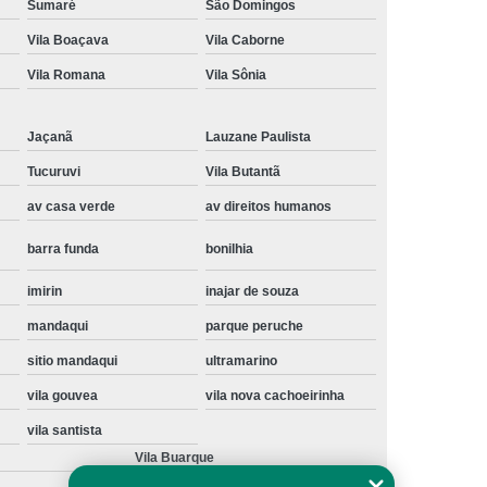
Sumaré
São Domingos
Instalação de Maquina de Lavar Samsung
Vila Boaçava
Vila Caborne
oupa
Instalação Maquina de Lavar Roupa
Vila Romana
Vila Sônia
ng
Instalação Maquina Lavar e Seca
pa
Instalar Maquina de Lavar Samsung
Jaçanã
Lauzane Paulista
Tucuruvi
Vila Butantã
Maquina de Lavar Roupa Instalação
av casa verde
av direitos humanos
 Lavar
Instalação de Lava e Seca
Instalação de Maquina Lava e Seca
barra funda
bonilhia
va e Seca Samsung
Instalação Lava Seca
imirin
inajar de souza
nstalação Maquina Lava e Seca Samsung
mandaqui
parque peruche
Seca
Lava e Seca Instalação
sitio mandaqui
ultramarino
Samsung Instalação Lava e Seca
vila gouvea
vila nova cachoeirinha
vila santista
ogão a Gas
Manutenção de Fogão Cooktop
Vila Buarque
olux
Manutenção em Fogão