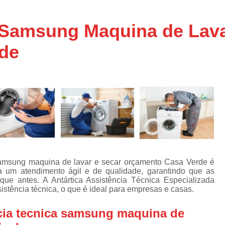
Assistencia Tecnica Ar C
s
e
Assistencia Tecnica Ar C
 Samsung Maquina de Lava
Assistencia Tecnica Ar 
de
s
e
Assistencia Tecnica de
s
Assistencia Tecnica de Ar
e
e
Assistencia Tecnica em
Assistencia Tecnica para Ar Condicionado 
de
Assistencia Tecnica de Geladeira Electrolu
Assistencia Tecnica Geladeira
A
de
Assistencia Tecnica Resfriar Geladeira
samsung maquina de lavar e secar orçamento Casa Verde é
s
 um atendimento ágil e de qualidade, garantindo que as
Electrolux Geladeira Assistencia Te
de
e antes. A Antártica Assistência Técnica Especializada
stência técnica, o que é ideal para empresas e casas.
Geladeira Electrolux Assistencia Tecni
de
cia tecnica samsung maquina de
Assistencia Tecnica de Refrigerador Electrolu
e
a