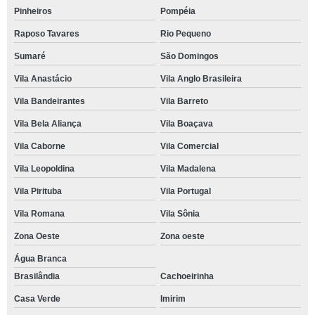
Pinheiros
Pompéia
Raposo Tavares
Rio Pequeno
Sumaré
São Domingos
Vila Anastácio
Vila Anglo Brasileira
Vila Bandeirantes
Vila Barreto
Vila Bela Aliança
Vila Boaçava
Vila Caborne
Vila Comercial
Vila Leopoldina
Vila Madalena
Vila Pirituba
Vila Portugal
Vila Romana
Vila Sônia
Zona Oeste
Zona oeste
Água Branca
Brasilândia
Cachoeirinha
Casa Verde
Imirim