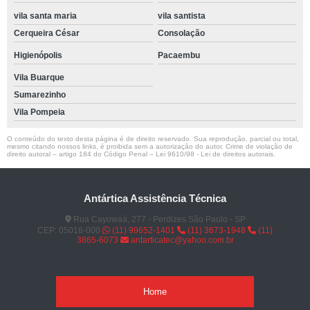
vila santa maria
vila santista
Cerqueira César
Consolação
Higienópolis
Pacaembu
Vila Buarque
Sumarezinho
Vila Pompeia
O conteúdo do texto desta página é de direito reservado. Sua reprodução, parcial ou total,
mesmo citando nossos links, é proibida sem a autorização do autor. Crime de violação de
direito autoral – artigo 184 do Código Penal –
Lei 9610/98 - Lei de direitos autorais
.
Antártica Assistência Técnica
Rua Cayowaá, 277 - Perdizes São Paulo - SP
CEP: 05018-000
(11) 99652-1401
(11) 3673-1948
(11)
3865-6073
antarticatec@yahoo.com.br
Home