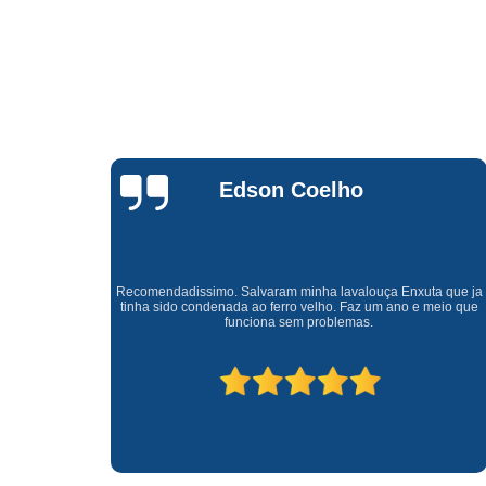
Waldirene
Monteiro
a que ja
Uma empresa á 41 anos no mercado que sempre valoriza o
meio que
cliente ótimo atendimento com garantia de todos o serviços.