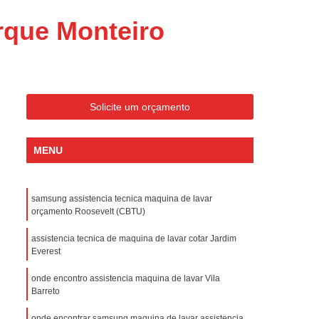
ondicionado Portatil Consul
rque Monteiro
ondicionado Portatil Philco
Condicionado Tipo Portatil
 Ar Condicionado Portatil
 Condicionado Portatil Philco
Solicite um orçamento
 Ar Condicionado Portatil
MENU
Portatil
Assistencia Tecnica de Geladeira
x
Assistencia Tecnica Electrolux Geladeira
samsung assistencia tecnica maquina de lavar
ssistencia Tecnica Geladeira Electrolux
orçamento Roosevelt (CBTU)
Electrolux Assistencia Tecnica Geladeira
assistencia tecnica de maquina de lavar cotar Jardim
cnica
Geladeira Assistencia Tecnica
Everest
ca
Assistencia Tecnica de Refrigerador
onde encontro assistencia maquina de lavar Vila
Barreto
x
Assistencia Tecnica Electrolux Refrigerador
onde encontrar samsung maquina de lavar assistencia