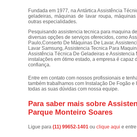
Instalações 
Fundada em 1977, na Antártica Assistência Técn
lava e sec
geladeiras, máquinas de lavar roupa, máquinas d
outras especialidades.
Manutençõe
de fogão
Pesquisando assistencia tecnica para maquina de
diversas opções de serviços oferecidos, como As
Manutençõe
Paulo,Conserto De Máquinas De Lavar, Assistenc
em freezer
Lavar Samsung, Assistencia Tecnica Para Maquina
Assistência Técnica De Geladeiras e Assistenci
instalações em ótimo estado, a empresa é capaz d
confiança.
Entre em contato com nossos profissionais e tenha
também trabalhamos com Instalação De Fogão e In
todas as suas dúvidas com nossa equipe.
Para saber mais sobre Assiste
Parque Monteiro Soares
Ligue para
(11) 99652-1401
ou
clique aqui
e entre