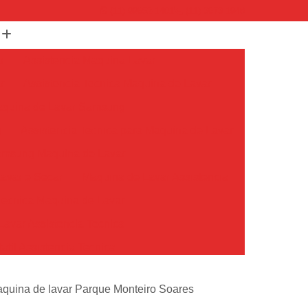
(11) 99652-1401
(11) 3673-1948
r
Assistencia Maquina Lavar
r
Assistencia Tecnica Maquina de Lavar
Maquina de Lavar Samsung
g
Assistencia Tecnica para Maquina de Lavar
Samsung Maquina de Lavar
avar e Secar
Maquina de Lavar Assistencia
Tecnica Maquina de Lavar
avar Assistencia Tecnica
atil Assistencia Tecnica
ondicionado Philco Portatil
aquina de lavar Parque Monteiro Soares
Ar Condicionado Portatil