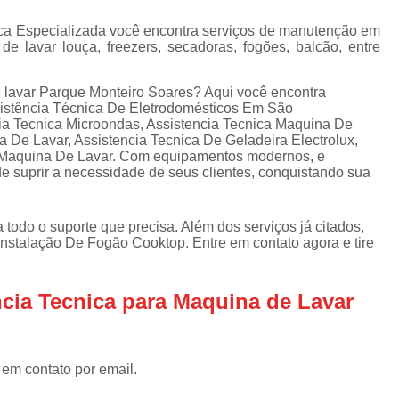
Assistencia Tecnica Refrigerador
As
de
ica Especializada você encontra serviços de manutenção em
Assistencia Tecnica R
a
e lavar louça, freezers, secadoras, fogões, balcão, entre
Assistencia Tecnica Refrigerador Electrolux
s
 lavar Parque Monteiro Soares? Aqui você encontra
Refrigerador Assistencia Tecnica
R
sistência Técnica De Eletrodomésticos Em São
s
ia Tecnica Microondas, Assistencia Tecnica Maquina De
Assistencia Tecnica Lavadora Secadora Sa
 De Lavar, Assistencia Tecnica De Geladeira Electrolux,
a Maquina De Lavar. Com equipamentos modernos, e
Assistencia Tecnica Maquina Secadora d
e suprir a necessidade de seus clientes, conquistando sua
Assistencia Tecnica Sa
Assistencia Tecnica Samsung Seca
 todo o suporte que precisa. Além dos serviços já citados,
stalação De Fogão Cooktop. Entre em contato agora e tire
Assistencia Tecnica Secadora a Gas
Assistencia Tecnica Secadora Enxuta
ncia Tecnica para Maquina de Lavar
Assistancia Tecnica para Fogão Co
Assistencia Tecnica de Fogão Br
 em contato por email.
Assistencia Tecnica Fogao a Gas