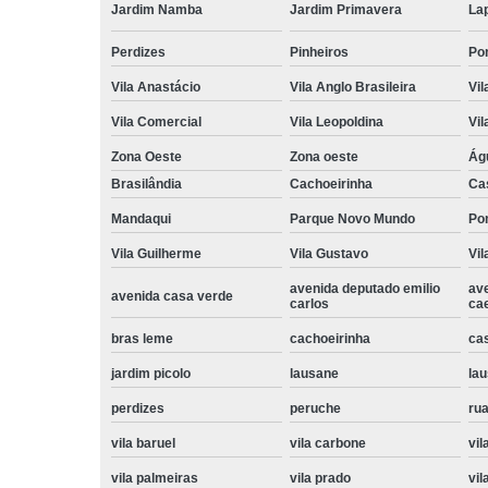
Jardim Namba
Jardim Primavera
La
Perdizes
Pinheiros
Po
Vila Anastácio
Vila Anglo Brasileira
Vil
Vila Comercial
Vila Leopoldina
Vil
Zona Oeste
Zona oeste
Ág
Brasilândia
Cachoeirinha
Ca
Mandaqui
Parque Novo Mundo
Po
Vila Guilherme
Vila Gustavo
Vil
avenida deputado emilio
av
avenida casa verde
carlos
ca
bras leme
cachoeirinha
ca
jardim picolo
lausane
lau
perdizes
peruche
rua
vila baruel
vila carbone
vil
vila palmeiras
vila prado
vil