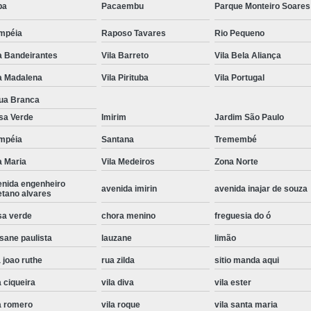
pa
Pacaembu
Parque Monteiro Soares
Instalação de Maquina de Lavar Roupa
mpéia
Raposo Tavares
Rio Pequeno
Instalação Eletrica Maquina de Lavar R
a Bandeirantes
Vila Barreto
Vila Bela Aliança
Instalação Maquina de Lavar Samsu
a Madalena
Vila Pirituba
Vila Portugal
Instalação para Maquina de Lavar Rou
ua Branca
Instalar Maquina Lavar Roupa
sa Verde
Imirim
Jardim São Paulo
Samsung Instalação Maquina de
mpéia
Santana
Tremembé
Instalação de Lava e Seca Samsung
a Maria
Vila Medeiros
Zona Norte
Instalação Lava e Seca
Instalação La
enida engenheiro
avenida imirin
avenida inajar de souza
etano alvares
Instalação Maquina Lava e Seca
I
sa verde
chora menino
freguesia do ó
Instalação Samsung Lava e 
sane paulista
lauzane
limão
Lava e Seca Samsung Instalação
 joao ruthe
rua zilda
sitio manda aqui
Manutenção de Fogão
Manutenção de F
a ciqueira
vila diva
vila ester
Manutenção de Fogão Electr
a romero
vila roque
vila santa maria