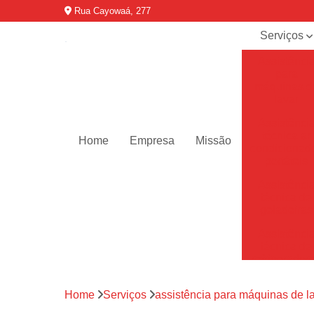
Rua Cayowaá, 277
Serviços
Assistênci
para
máquinas d
lavar
Assistênci
técnica ar
Home
Empresa
Missão
condicionad
portáteis
Assistênci
técnica de
geladeiras
Assistênci
técnica de
refrigerador
Assistênci
Home
Serviços
assistência para máquinas de l
técnica de
secadoras