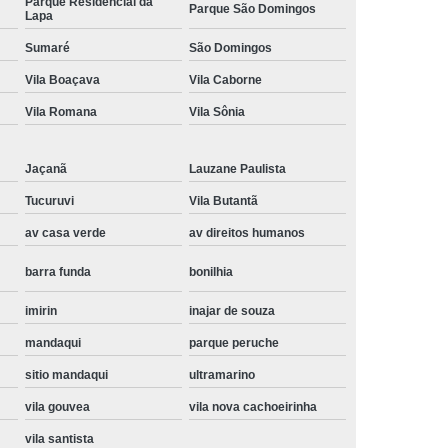
Parque Residencial da
Parque São Domingos
Lapa
Instalação de Maquina de Lavar Samsung
Sumaré
São Domingos
oupa
Instalação Maquina de Lavar Roupa
Vila Boaçava
Vila Caborne
ng
Instalação Maquina Lavar e Seca
Vila Romana
Vila Sônia
pa
Instalar Maquina de Lavar Samsung
Maquina de Lavar Roupa Instalação
Jaçanã
Lauzane Paulista
 Lavar
Instalação de Lava e Seca
Tucuruvi
Vila Butantã
Instalação de Maquina Lava e Seca
av casa verde
av direitos humanos
va e Seca Samsung
Instalação Lava Seca
barra funda
bonilhia
nstalação Maquina Lava e Seca Samsung
imirin
inajar de souza
Seca
Lava e Seca Instalação
mandaqui
parque peruche
Samsung Instalação Lava e Seca
sitio mandaqui
ultramarino
ogão a Gas
Manutenção de Fogão Cooktop
vila gouvea
vila nova cachoeirinha
olux
Manutenção em Fogão
vila santista