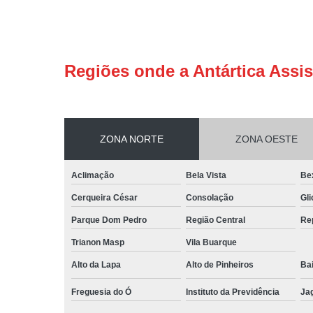
Regiões onde a Antártica Assis
ZONA NORTE
ZONA OESTE
Aclimação
Bela Vista
Be
Cerqueira César
Consolação
Gli
Parque Dom Pedro
Região Central
Re
Trianon Masp
Vila Buarque
Alto da Lapa
Alto de Pinheiros
Bai
Freguesia do Ó
Instituto da Previdência
Ja