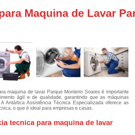
Assistencia Tecnica Ar C
s
 para Maquina de Lavar Pa
e
Assistencia Tecnica Ar C
Assistencia Tecnica Ar 
s
e
Assistencia Tecnica de
s
Assistencia Tecnica de Ar
e
e
Assistencia Tecnica em
Assistencia Tecnica para Ar Condicionado 
de
Assistencia Tecnica de Geladeira Electrolu
Assistencia Tecnica Geladeira
A
de
ara maquina de lavar Parque Monteiro Soares é importante
Assistencia Tecnica Resfriar Geladeira
mento ágil e de qualidade, garantindo que as máquinas
s
A Antártica Assistência Técnica Especializada oferece as
Electrolux Geladeira Assistencia Te
de
nica, o que é ideal para empresas e casas.
Geladeira Electrolux Assistencia Tecni
ia tecnica para maquina de lavar
de
Assistencia Tecnica de Refrigerador Electrolu
e
a