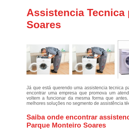
Assistência
Assistencia Tecnica
técnicas d
fogão
Soares
Assistência
técnicas d
microonda
Conserto d
máquinas d
lavar
Consertos 
adega
Consertos 
Já que está querendo uma assistencia tecnica p
geladeiras
encontrar uma empresa que promova um atendi
expositora
voltem a funcionar da mesma forma que antes. 
Instalação 
melhores soluções no segmento de assistência téc
fogões
Saiba onde encontrar assistenc
Instalação 
máquinas d
Parque Monteiro Soares
lavar roup