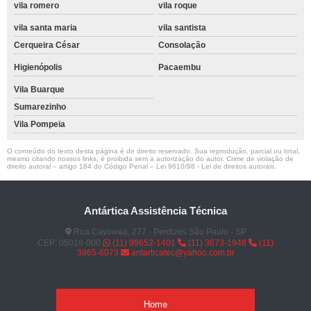
vila romero
vila roque
vila santa maria
vila santista
Cerqueira César
Consolação
Higienópolis
Pacaembu
Vila Buarque
Sumarezinho
Vila Pompeia
O conteúdo do texto desta página é de direito reservado. Sua reprodução, parcial ou total,
mesmo citando nossos links, é proibida sem a autorização do autor. Crime de violação de
direito autoral – artigo 184 do Código Penal –
Lei 9610/98 - Lei de direitos autorais
.
Antártica Assistência Técnica
Rua Cayowaá, 277 - Perdizes São Paulo - SP
CEP: 05018-000
(11) 99652-1401
(11) 3673-1948
(11)
3865-6073
antarticatec@yahoo.com.br
Home