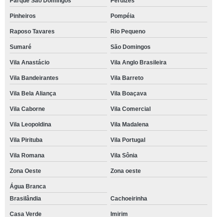
Parque São Domingos
Perdizes
Pinheiros
Pompéia
Raposo Tavares
Rio Pequeno
Sumaré
São Domingos
Vila Anastácio
Vila Anglo Brasileira
Vila Bandeirantes
Vila Barreto
Vila Bela Aliança
Vila Boaçava
Vila Caborne
Vila Comercial
Vila Leopoldina
Vila Madalena
Vila Pirituba
Vila Portugal
Vila Romana
Vila Sônia
Zona Oeste
Zona oeste
Água Branca
Brasilândia
Cachoeirinha
Casa Verde
Imirim