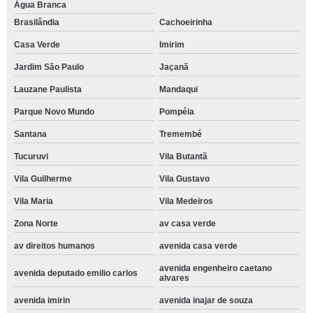
Água Branca
Brasilândia
Cachoeirinha
Casa Verde
Imirim
Jardim São Paulo
Jaçanã
Lauzane Paulista
Mandaqui
Parque Novo Mundo
Pompéia
Santana
Tremembé
Tucuruvi
Vila Butantã
Vila Guilherme
Vila Gustavo
Vila Maria
Vila Medeiros
Zona Norte
av casa verde
av direitos humanos
avenida casa verde
avenida engenheiro caetano
avenida deputado emilio carlos
alvares
avenida imirin
avenida inajar de souza