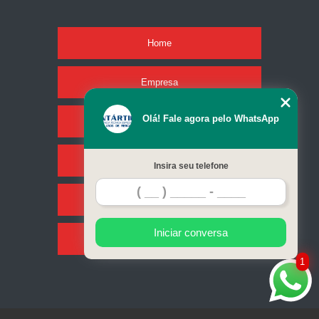
Home
Empresa
Olá! Fale agora pelo WhatsApp
Missão
Serviços
Insira seu telefone
Contato
Iniciar conversa
Mapa do site
1