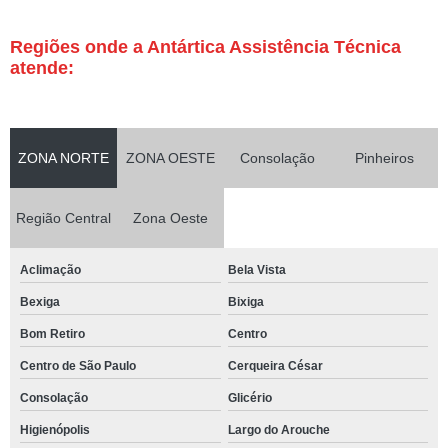
Regiões onde a Antártica Assistência Técnica
atende:
ZONA NORTE
ZONA OESTE
Consolação
Pinheiros
Região Central
Zona Oeste
Aclimação
Bela Vista
Bexiga
Bixiga
Bom Retiro
Centro
Centro de São Paulo
Cerqueira César
Consolação
Glicério
Higienópolis
Largo do Arouche