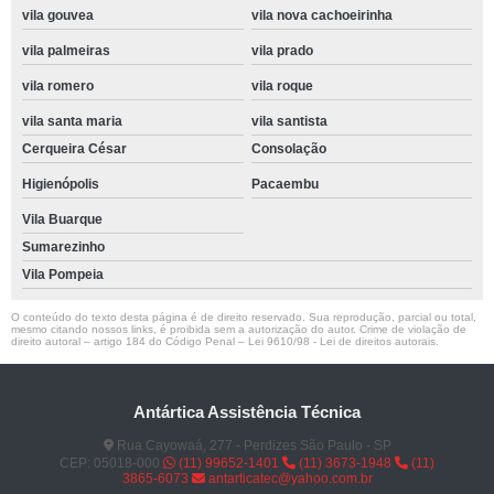
vila gouvea
vila nova cachoeirinha
vila palmeiras
vila prado
vila romero
vila roque
vila santa maria
vila santista
Cerqueira César
Consolação
Higienópolis
Pacaembu
Vila Buarque
Sumarezinho
Vila Pompeia
O conteúdo do texto desta página é de direito reservado. Sua reprodução, parcial ou total,
mesmo citando nossos links, é proibida sem a autorização do autor. Crime de violação de
direito autoral – artigo 184 do Código Penal –
Lei 9610/98 - Lei de direitos autorais
.
Antártica Assistência Técnica
Rua Cayowaá, 277 - Perdizes São Paulo - SP
CEP: 05018-000
(11) 99652-1401
(11) 3673-1948
(11)
3865-6073
antarticatec@yahoo.com.br