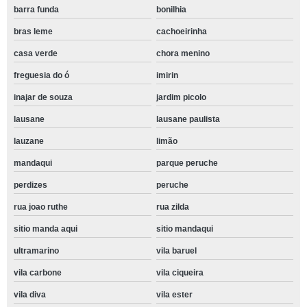
barra funda
bonilhia
bras leme
cachoeirinha
casa verde
chora menino
freguesia do ó
imirin
inajar de souza
jardim picolo
lausane
lausane paulista
lauzane
limão
mandaqui
parque peruche
perdizes
peruche
rua joao ruthe
rua zilda
sitio manda aqui
sitio mandaqui
ultramarino
vila baruel
vila carbone
vila ciqueira
vila diva
vila ester