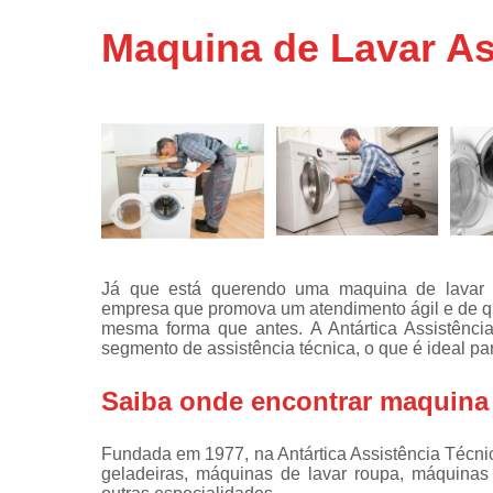
Assistência
Maquina de Lavar As
técnicas d
fogão
Assistência
técnicas d
microonda
Conserto d
máquinas d
lavar
Consertos 
adega
Já que está querendo uma maquina de lavar a
empresa que promova um atendimento ágil e de qu
Consertos 
mesma forma que antes. A Antártica Assistênci
geladeiras
segmento de assistência técnica, o que é ideal p
expositora
Instalação 
Saiba onde encontrar maquina 
fogões
Instalação 
Fundada em 1977, na Antártica Assistência Técn
máquinas d
geladeiras, máquinas de lavar roupa, máquinas d
lavar roup