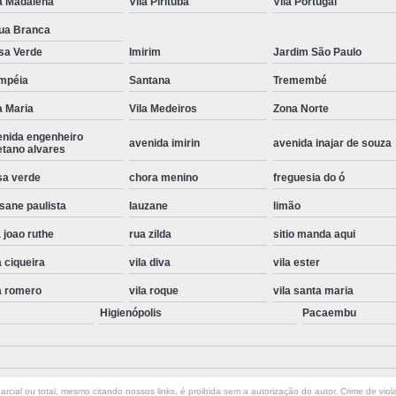
a Madalena
Vila Pirituba
Vila Portugal
Instalação de Maquina de Lavar Roupa
ua Branca
Instalação Eletrica Maquina de Lavar R
sa Verde
Imirim
Jardim São Paulo
Instalação Maquina de Lavar Samsu
mpéia
Santana
Tremembé
a Maria
Vila Medeiros
Zona Norte
Instalação para Maquina de Lavar Rou
enida engenheiro
Instalar Maquina Lavar Roupa
avenida imirin
avenida inajar de souza
etano alvares
Samsung Instalação Maquina de
sa verde
chora menino
freguesia do ó
Instalação de Lava e Seca Samsung
sane paulista
lauzane
limão
Instalação Lava e Seca
Instalação La
 joao ruthe
rua zilda
sitio manda aqui
Instalação Maquina Lava e Seca
I
a ciqueira
vila diva
vila ester
Instalação Samsung Lava e 
a romero
vila roque
vila santa maria
Higienópolis
Pacaembu
Lava e Seca Samsung Instalação
Manutenção de Fogão
Manutenção de F
Manutenção de Fogão Electr
rcial ou total, mesmo citando nossos links, é proibida sem a autorização do autor. Crime de viol