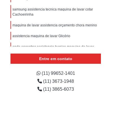
sistencia Tecnica Refrigerador com Defeito
samsung assistencia tecnica maquina de lavar cotar
efrigerador com Problema
Cachoeirinha
Assistencia Tecnica Refrigerador Não Liga
maquina de lavar assistencia orçamento chora menino
efrigerador Electrolux Assistencia Tecnica
assistencia maquina de lavar Glicério
msung
Assistencia Tecnica Maquina Secadora
onde encontrar assistencia tecnica maquina de lavar
e Roupa
Assistencia Tecnica para Secadora
samsung Luz
Entre em contato
msung Lavadora e Secadora
assistencia tecnica maquina lavar samsung cotar
cachoeirinha
dora
Assistencia Tecnica Secadora
(11) 99652-1401
Assistencia Tecnica Secadora de Roupa
(11) 3673-1948
Assistencia Tecnica Secadora Samsung
(11) 3865-6073
oktop
Assistencia Tecnica de Fogão
astemp
Assistencia Tecnica Fogão
Assistencia Tecnica Fogão Brastemp