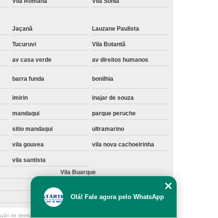
Vila Romana
Vila Sônia
Instalação de Maquina de Lavar Samsung
oupa
Instalação Maquina de Lavar Roupa
Jaçanã
Lauzane Paulista
ng
Instalação Maquina Lavar e Seca
Tucuruvi
Vila Butantã
av casa verde
av direitos humanos
pa
Instalar Maquina de Lavar Samsung
Maquina de Lavar Roupa Instalação
barra funda
bonilhia
 Lavar
Instalação de Lava e Seca
imirin
inajar de souza
Instalação de Maquina Lava e Seca
mandaqui
parque peruche
va e Seca Samsung
Instalação Lava Seca
sitio mandaqui
ultramarino
nstalação Maquina Lava e Seca Samsung
vila gouvea
vila nova cachoeirinha
Seca
Lava e Seca Instalação
vila santista
Vila Buarque
Samsung Instalação Lava e Seca
ogão a Gas
Manutenção de Fogão Cooktop
Olá! Fale agora pelo WhatsApp
olux
Manutenção em Fogão
ação de direito autoral – artigo 184 do Código Penal –
Lei 9610/98 - Lei de