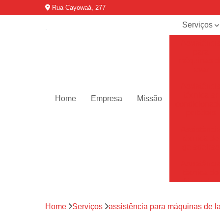
Rua Cayowaá, 277
Serviços
Assistênci
para
máquinas d
lavar
Assistênci
técnica ar
Home
Empresa
Missão
condicionad
portáteis
Assistênci
técnica de
geladeiras
Assistênci
técnica de
refrigerador
Assistênci
Home
Serviços
assistência para máquinas de l
técnica de
secadoras