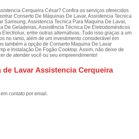
Assistencia Tecnica Refrigerador
As
de
sistencia Cerqueira César? Confira os serviços oferecidos
Assistencia Tecnica R
a
contrar Conserto De Máquinas De Lavar, Assistencia Tecnica
ar Samsung, Assistencia Tecnica Para Maquina De Lavar,
Assistencia Tecnica Refrigerador Electrolux
s
ca De Geladeiras, Assistência Técnica De Eletrodomésticos
lectrolux, entre outras alternativas. Tudo isso graças a um
Refrigerador Assistencia Tecnica
R
ados no ramo, além de um investimento considerável em
s
os também a opção de Conserto Maquina De Lavar
Assistencia Tecnica Lavadora Secadora Sa
p e Instalação De Fogão Cooktop. Assim, não deixe de
azer de atender você ou seu empreendimento!
Assistencia Tecnica Maquina Secadora d
Assistencia Tecnica Sa
 de Lavar Assistencia Cerqueira
Assistencia Tecnica Samsung Seca
Assistencia Tecnica Secadora a Gas
 em contato por email.
Assistencia Tecnica Secadora Enxuta
Assistancia Tecnica para Fogão Co
Assistencia Tecnica de Fogão Br
Assistencia Tecnica Fogao a Gas