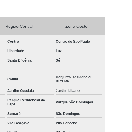
rto Adega Vinho
Conserto de Adega
Conserto de Adega Climatizada
Região Central
Zona Oeste
de Adega Quebrada
Conserto Placa Adega
xpositora
Conserto de Geladeira Expositora
Centro
Centro de São Paulo
as
Conserto de Geladeira Expositora Vertical
Liberdade
Luz
a de Geladeira Expositora
Santa Efigênia
Sé
sitora
Conserto em Geladeira Expositora
Conjunto Residencial
Conserto para Geladeira Expositora
Caiubi
Butantã
de Bar
Brastemp Instalação de Fogão
Jardim Guedala
Jardim Libano
ão de Fogão
Instalação de Fogão a Gas
Parque Residencial da
Parque São Domingos
Lapa
Instalação de Fogão Cooktop
Sumaré
São Domingos
ão de Fogão Gás Encanado
Instalação Fogão
Vila Boaçava
Vila Caborne
Fogão Cooktop
Instalação Fogão de Embutir