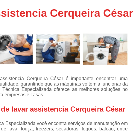
Assistencia Tecnica Ar C
s
sistencia Cerqueira César
e
Assistencia Tecnica Ar C
Assistencia Tecnica Ar 
s
e
Assistencia Tecnica de
s
Assistencia Tecnica de Ar
e
e
Assistencia Tecnica em
Assistencia Tecnica para Ar Condicionado 
de
Assistencia Tecnica de Geladeira Electrolu
ssistencia Cerqueira César é importante encontrar uma
alidade, garantindo que as máquinas voltem a funcionar da
Assistencia Tecnica Geladeira
A
de
a Técnica Especializada oferece as melhores soluções no
ara empresas e casas.
Assistencia Tecnica Resfriar Geladeira
s
Electrolux Geladeira Assistencia Te
de
de lavar assistencia Cerqueira César
Geladeira Electrolux Assistencia Tecni
de
ica Especializada você encontra serviços de manutenção em
Assistencia Tecnica de Refrigerador Electrolu
e
e lavar louça, freezers, secadoras, fogões, balcão, entre
a