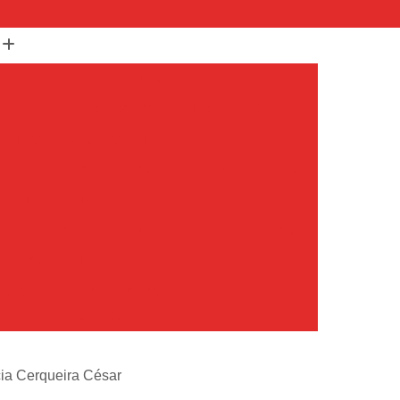
(11) 99652-1401
(11) 3673-1948
r
Assistencia Maquina Lavar
r
Assistencia Tecnica Maquina de Lavar
Maquina de Lavar Samsung
g
Assistencia Tecnica para Maquina de Lavar
Samsung Maquina de Lavar
avar e Secar
Maquina de Lavar Assistencia
Tecnica Maquina de Lavar
avar Assistencia Tecnica
atil Assistencia Tecnica
ondicionado Philco Portatil
cia Cerqueira César
Ar Condicionado Portatil