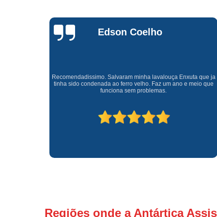
Waldirene
Monteiro
a que ja
Uma empresa á 41 anos no mercado que sempre valoriza o
meio que
cliente ótimo atendimento com garantia de todos o serviços.
Regiões onde a Antártica Assis