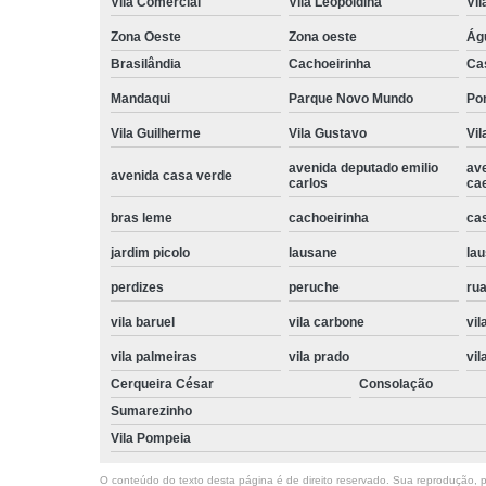
Vila Comercial
Vila Leopoldina
Vil
Zona Oeste
Zona oeste
Ág
Brasilândia
Cachoeirinha
Ca
Mandaqui
Parque Novo Mundo
Po
Vila Guilherme
Vila Gustavo
Vil
avenida deputado emilio
av
avenida casa verde
carlos
ca
bras leme
cachoeirinha
ca
jardim picolo
lausane
lau
perdizes
peruche
rua
vila baruel
vila carbone
vil
vila palmeiras
vila prado
vil
Cerqueira César
Consolação
Sumarezinho
Vila Pompeia
O conteúdo do texto desta página é de direito reservado. Sua reprodução, pa