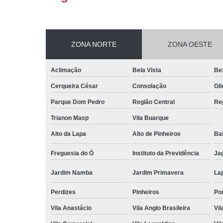
ZONA NORTE
ZONA OESTE
Aclimação
Bela Vista
Be
Cerqueira César
Consolação
Gli
Parque Dom Pedro
Região Central
Re
Trianon Masp
Vila Buarque
Alto da Lapa
Alto de Pinheiros
Bai
Freguesia do Ó
Instituto da Previdência
Ja
Jardim Namba
Jardim Primavera
La
Perdizes
Pinheiros
Po
Vila Anastácio
Vila Anglo Brasileira
Vil