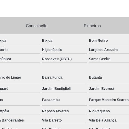
Conserto Adega de Vinho
Conse
Conserto de Adega Brastemp
Consolação
Pinheiros
Conserto de Adega de Vinho
Conserto 
Assistencia Tecnica e Conserto Geladeira E
xiga
Bixiga
Bom Retiro
Conserto de Geladeira Expositora de Bebid
cério
Higienópolis
Largo do Arouche
Conserto e Assistenci
pública
Roosevelt (CBTU)
Santa Cecília
Conserto e Manutenção de Geladeira Expo
Conserto Geladeira Expositora
rro do Limão
Barra Funda
Butantã
Conserto para Geladeira Expositora 
guaré
Jardim Bonfiglioli
Jardim Everest
Brastemp Instalação Fogão
Instalaç
pa
Pacaembu
Parque Monteiro Soares
Instalação de Fogão Brastemp
mpéia
Raposo Tavares
Rio Pequeno
Instalação de Fogão de Embutir
Instalaç
a Bandeirantes
Vila Barreto
Vila Bela Aliança
Instalação Fogão Brastemp
Instalação 