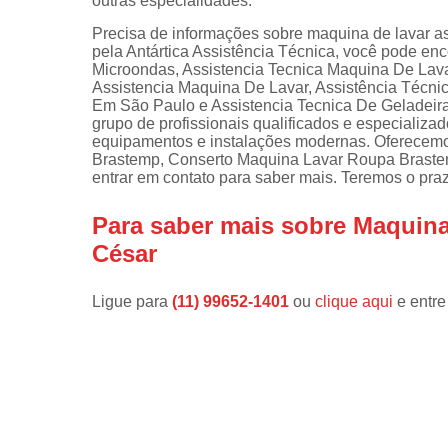
outras especialidades.
Instalações 
Precisa de informações sobre maquina de lavar as
lava e sec
pela Antártica Assistência Técnica, você pode en
Microondas, Assistencia Tecnica Maquina De Lav
Manutençõe
Assistencia Maquina De Lavar, Assistência Técni
de fogão
Em São Paulo e Assistencia Tecnica De Geladeira E
grupo de profissionais qualificados e especializ
Manutençõe
equipamentos e instalações modernas. Oferecem
em freezer
Brastemp, Conserto Maquina Lavar Roupa Brastem
entrar em contato para saber mais. Teremos o pr
Para saber mais sobre Maquina
César
Ligue para
(11) 99652-1401
ou
clique aqui
e entre