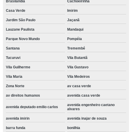
Brasilândia
Cachoeirinha
Casa Verde
Imirim
Jardim São Paulo
Jaçanã
Lauzane Paulista
Mandaqui
Parque Novo Mundo
Pompéia
Santana
Tremembé
Tucuruvi
Vila Butantã
Vila Guilherme
Vila Gustavo
Vila Maria
Vila Medeiros
Zona Norte
av casa verde
av direitos humanos
avenida casa verde
avenida engenheiro caetano
avenida deputado emilio carlos
alvares
avenida imirin
avenida inajar de souza
barra funda
bonilhia