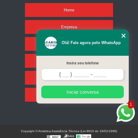
Home
Empresa
Olá! Fale agora pelo WhatsApp
Missão
Serviços
Insira seu telefone
Contato
Iniciar conversa
Mapa do site
1
Copyright © Antártica Assistência Técnica (Lei 9610 de 19/02/1998)
W3C