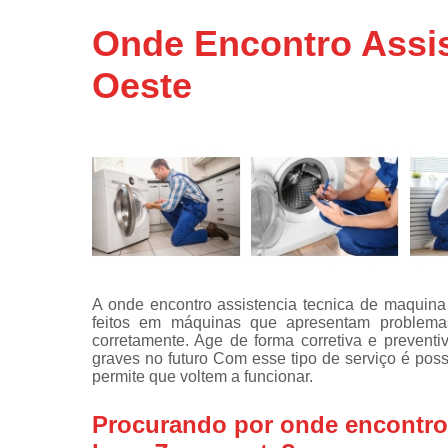
Assistência
Onde Encontro Assis
técnicas d
fogão
Oeste
Assistência
técnicas d
microonda
Conserto d
máquinas d
lavar
Consertos 
adega
Consertos 
A onde encontro assistencia tecnica de maquina
geladeiras
feitos em máquinas que apresentam problema
expositora
corretamente. Age de forma corretiva e preven
Instalação 
graves no futuro Com esse tipo de serviço é pos
fogões
permite que voltem a funcionar.
Instalação 
Procurando por onde encontro 
máquinas d
lavar roup