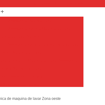
(11) 99652-1401
(11) 3673-1948
r
Assistencia Maquina Lavar
r
Assistencia Tecnica Maquina de Lavar
Maquina de Lavar Samsung
g
Assistencia Tecnica para Maquina de Lavar
Samsung Maquina de Lavar
avar e Secar
Maquina de Lavar Assistencia
Tecnica Maquina de Lavar
avar Assistencia Tecnica
atil Assistencia Tecnica
ondicionado Philco Portatil
nica de maquina de lavar Zona oeste
Ar Condicionado Portatil