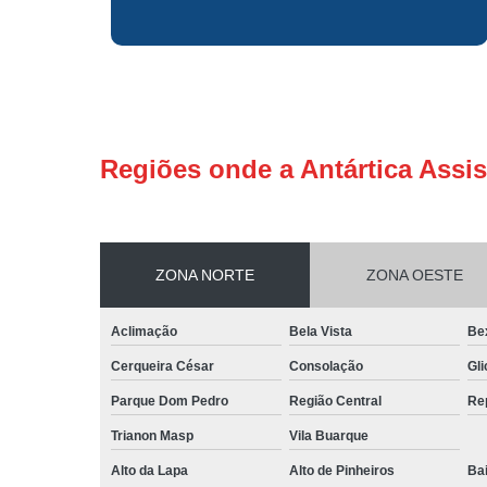
Regiões onde a Antártica Assis
ZONA NORTE
ZONA OESTE
Aclimação
Bela Vista
Be
Cerqueira César
Consolação
Gli
Parque Dom Pedro
Região Central
Re
Trianon Masp
Vila Buarque
Alto da Lapa
Alto de Pinheiros
Bai