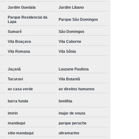
Instalação de Maquina de Lavar Samsung
Jardim Guedala
Jardim Libano
Parque Residencial da
oupa
Instalação Maquina de Lavar Roupa
Parque São Domingos
Lapa
ng
Instalação Maquina Lavar e Seca
Sumaré
São Domingos
pa
Instalar Maquina de Lavar Samsung
Vila Boaçava
Vila Caborne
Maquina de Lavar Roupa Instalação
Vila Romana
Vila Sônia
 Lavar
Instalação de Lava e Seca
Jaçanã
Lauzane Paulista
Instalação de Maquina Lava e Seca
Tucuruvi
Vila Butantã
va e Seca Samsung
Instalação Lava Seca
av casa verde
av direitos humanos
nstalação Maquina Lava e Seca Samsung
barra funda
bonilhia
Seca
Lava e Seca Instalação
Samsung Instalação Lava e Seca
imirin
inajar de souza
ogão a Gas
Manutenção de Fogão Cooktop
mandaqui
parque peruche
sitio mandaqui
ultramarino
olux
Manutenção em Fogão