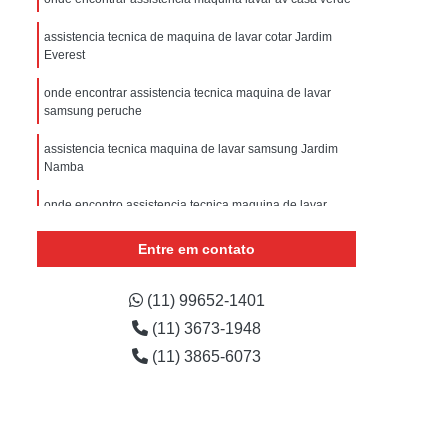
sistencia Tecnica Refrigerador com Defeito
assistencia tecnica de maquina de lavar cotar Jardim
efrigerador com Problema
Everest
Assistencia Tecnica Refrigerador Não Liga
onde encontrar assistencia tecnica maquina de lavar
efrigerador Electrolux Assistencia Tecnica
samsung peruche
msung
Assistencia Tecnica Maquina Secadora
assistencia tecnica maquina de lavar samsung Jardim
Namba
e Roupa
Assistencia Tecnica para Secadora
onde encontro assistencia tecnica maquina de lavar
msung Lavadora e Secadora
imirin
dora
Assistencia Tecnica Secadora
Entre em contato
maquina de lavar assistencia orçamento Sé
Assistencia Tecnica Secadora de Roupa
onde encontro assistencia tecnica maquina de lavar
(11) 99652-1401
Assistencia Tecnica Secadora Samsung
samsung vila ciqueira
(11) 3673-1948
oktop
Assistencia Tecnica de Fogão
(11) 3865-6073
astemp
Assistencia Tecnica Fogão
Assistencia Tecnica Fogão Brastemp