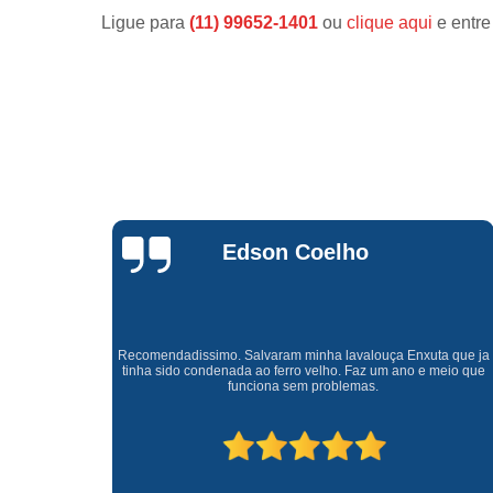
Ligue para
(11) 99652-1401
ou
clique aqui
e entre
Waldirene
Monteiro
a que ja
Uma empresa á 41 anos no mercado que sempre valoriza o
meio que
cliente ótimo atendimento com garantia de todos o serviços.