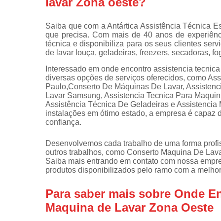
lavar Zona oeste?
Instalações 
lava e sec
Saiba que com a Antártica Assistência Técnica E
que precisa. Com mais de 40 anos de experiênc
Manutençõe
técnica e disponibiliza para os seus clientes s
de fogão
de lavar louça, geladeiras, freezers, secadoras, f
Manutençõe
Interessado em onde encontro assistencia tecnic
em freezer
diversas opções de serviços oferecidos, como As
Paulo,Conserto De Máquinas De Lavar, Assistenc
Lavar Samsung, Assistencia Tecnica Para Maquina
Assistência Técnica De Geladeiras e Assistenci
instalações em ótimo estado, a empresa é capaz d
confiança.
Desenvolvemos cada trabalho de uma forma profiss
outros trabalhos, como Conserto Maquina De Lav
Saiba mais entrando em contato com nossa empre
produtos disponibilizados pelo ramo com a melho
Para saber mais sobre Onde En
Maquina de Lavar Zona Oeste