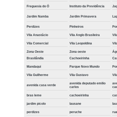
Freguesia do Ó
Instituto da Previdência
Ja
Jardim Namba
Jardim Primavera
La
Perdizes
Pinheiros
Po
Vila Anastácio
Vila Anglo Brasileira
Vil
Vila Comercial
Vila Leopoldina
Vil
Zona Oeste
Zona oeste
Ág
Brasilândia
Cachoeirinha
Ca
Mandaqui
Parque Novo Mundo
Po
Vila Guilherme
Vila Gustavo
Vil
avenida deputado emilio
av
avenida casa verde
carlos
ca
bras leme
cachoeirinha
ca
jardim picolo
lausane
lau
perdizes
peruche
rua