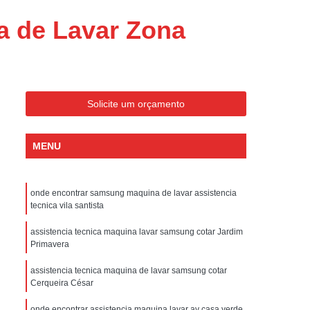
ondicionado Portatil Consul
a de Lavar Zona
ondicionado Portatil Philco
Condicionado Tipo Portatil
 Ar Condicionado Portatil
 Condicionado Portatil Philco
Solicite um orçamento
 Ar Condicionado Portatil
MENU
Portatil
Assistencia Tecnica de Geladeira
x
Assistencia Tecnica Electrolux Geladeira
onde encontrar samsung maquina de lavar assistencia
ssistencia Tecnica Geladeira Electrolux
tecnica vila santista
Electrolux Assistencia Tecnica Geladeira
assistencia tecnica maquina lavar samsung cotar Jardim
cnica
Geladeira Assistencia Tecnica
Primavera
ca
Assistencia Tecnica de Refrigerador
assistencia tecnica maquina de lavar samsung cotar
Cerqueira César
x
Assistencia Tecnica Electrolux Refrigerador
onde encontrar assistencia maquina lavar av casa verde