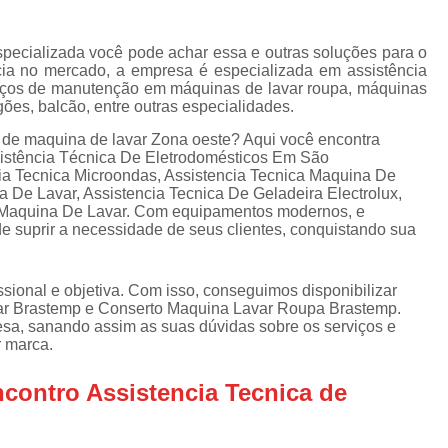
Assistencia Tecnica Refrigerador
As
de
Assistencia Tecnica R
a
specializada você pode achar essa e outras soluções para o
ia no mercado, a empresa é especializada em assistência
Assistencia Tecnica Refrigerador Electrolux
s
erviços de manutenção em máquinas de lavar roupa, máquinas
ogões, balcão, entre outras especialidades.
Refrigerador Assistencia Tecnica
R
s
a de maquina de lavar Zona oeste? Aqui você encontra
Assistencia Tecnica Lavadora Secadora Sa
sistência Técnica De Eletrodomésticos Em São
ia Tecnica Microondas, Assistencia Tecnica Maquina De
Assistencia Tecnica Maquina Secadora d
 De Lavar, Assistencia Tecnica De Geladeira Electrolux,
a Maquina De Lavar. Com equipamentos modernos, e
Assistencia Tecnica Sa
e suprir a necessidade de seus clientes, conquistando sua
Assistencia Tecnica Samsung Seca
Assistencia Tecnica Secadora a Gas
ional e objetiva. Com isso, conseguimos disponibilizar
ar Brastemp e Conserto Maquina Lavar Roupa Brastemp.
Assistencia Tecnica Secadora Enxuta
sa, sanando assim as suas dúvidas sobre os serviços e
r marca.
Assistancia Tecnica para Fogão Co
Assistencia Tecnica de Fogão Br
contro Assistencia Tecnica de
Assistencia Tecnica Fogao a Gas