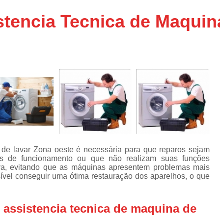
Assistencia Tecnica Ar C
s
tencia Tecnica de Maquin
e
Assistencia Tecnica Ar C
Assistencia Tecnica Ar 
s
e
Assistencia Tecnica de
s
Assistencia Tecnica de Ar
e
e
Assistencia Tecnica em
Assistencia Tecnica para Ar Condicionado 
de
Assistencia Tecnica de Geladeira Electrolu
Assistencia Tecnica Geladeira
A
de
 de lavar Zona oeste é necessária para que reparos sejam
Assistencia Tecnica Resfriar Geladeira
s de funcionamento ou que não realizam suas funções
s
tiva, evitando que as máquinas apresentem problemas mais
Electrolux Geladeira Assistencia Te
de
sível conseguir uma ótima restauração dos aparelhos, o que
Geladeira Electrolux Assistencia Tecni
de
assistencia tecnica de maquina de
Assistencia Tecnica de Refrigerador Electrolu
e
a