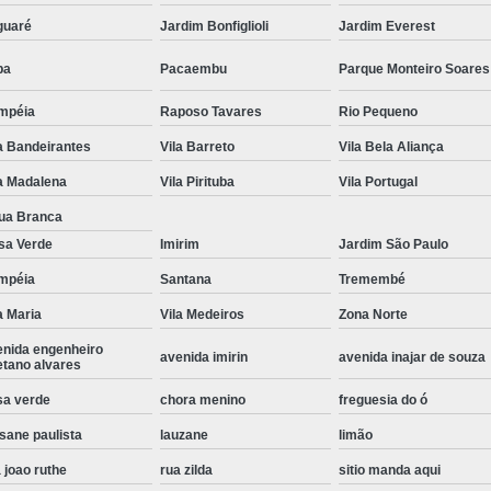
Instalação de Maquina de Lavar Roupa
guaré
Jardim Bonfiglioli
Jardim Everest
Instalação Eletrica Maquina de Lavar R
pa
Pacaembu
Parque Monteiro Soares
Instalação Maquina de Lavar Samsu
mpéia
Raposo Tavares
Rio Pequeno
Instalação para Maquina de Lavar Rou
a Bandeirantes
Vila Barreto
Vila Bela Aliança
Instalar Maquina Lavar Roupa
a Madalena
Vila Pirituba
Vila Portugal
Samsung Instalação Maquina de
ua Branca
sa Verde
Imirim
Jardim São Paulo
Instalação de Lava e Seca Samsung
mpéia
Santana
Tremembé
Instalação Lava e Seca
Instalação La
a Maria
Vila Medeiros
Zona Norte
Instalação Maquina Lava e Seca
I
enida engenheiro
avenida imirin
avenida inajar de souza
Instalação Samsung Lava e 
etano alvares
Lava e Seca Samsung Instalação
sa verde
chora menino
freguesia do ó
Manutenção de Fogão
Manutenção de F
sane paulista
lauzane
limão
 joao ruthe
rua zilda
sitio manda aqui
Manutenção de Fogão Electr