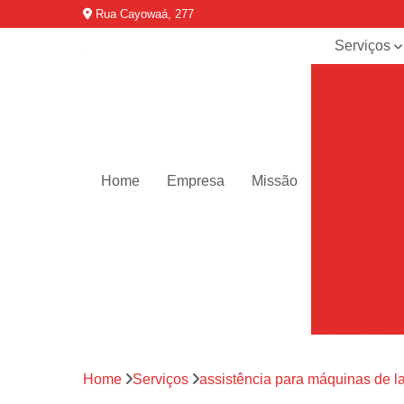
Rua Cayowaá, 277
Serviços
Assistênci
para
máquinas d
lavar
Assistênci
técnica ar
Home
Empresa
Missão
condicionad
portáteis
Assistênci
técnica de
geladeiras
Assistênci
técnica de
refrigerador
Assistênci
Home
Serviços
assistência para máquinas de l
técnica de
secadoras