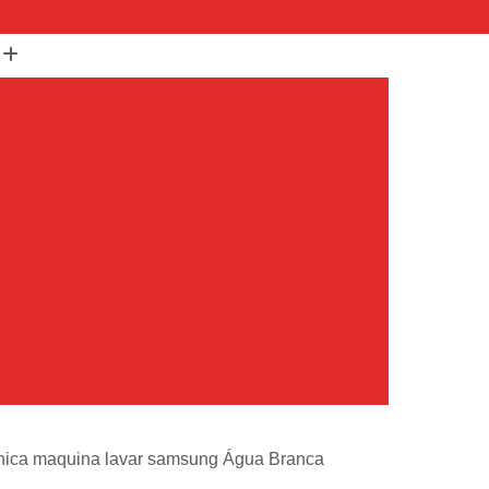
(11) 99652-1401
(11) 3673-1948
r
Assistencia Maquina Lavar
r
Assistencia Tecnica Maquina de Lavar
Maquina de Lavar Samsung
g
Assistencia Tecnica para Maquina de Lavar
Samsung Maquina de Lavar
avar e Secar
Maquina de Lavar Assistencia
Tecnica Maquina de Lavar
avar Assistencia Tecnica
atil Assistencia Tecnica
ondicionado Philco Portatil
cnica maquina lavar samsung Água Branca
Ar Condicionado Portatil