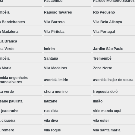
pa
Pacaembu
Parque Monteiro Soares
Instalação de Maquina de Lavar Roupa
mpéia
Raposo Tavares
Rio Pequeno
Instalação Eletrica Maquina de Lavar R
a Bandeirantes
Vila Barreto
Vila Bela Aliança
Instalação Maquina de Lavar Samsu
a Madalena
Vila Pirituba
Vila Portugal
Instalação para Maquina de Lavar Rou
ua Branca
Instalar Maquina Lavar Roupa
sa Verde
Imirim
Jardim São Paulo
Samsung Instalação Maquina de
mpéia
Santana
Tremembé
a Maria
Vila Medeiros
Zona Norte
Instalação de Lava e Seca Samsung
enida engenheiro
Instalação Lava e Seca
Instalação La
avenida imirin
avenida inajar de souza
etano alvares
Instalação Maquina Lava e Seca
I
sa verde
chora menino
freguesia do ó
Instalação Samsung Lava e 
sane paulista
lauzane
limão
Lava e Seca Samsung Instalação
 joao ruthe
rua zilda
sitio manda aqui
Manutenção de Fogão
Manutenção de F
a ciqueira
vila diva
vila ester
Manutenção de Fogão Electr
a romero
vila roque
vila santa maria