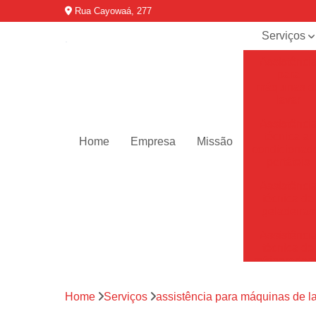
Rua Cayowaá, 277
Serviços
Assistênci
para
máquinas d
lavar
Assistênci
técnica ar
Home
Empresa
Missão
condicionad
portáteis
Assistênci
técnica de
geladeiras
Assistênci
técnica de
refrigerador
Assistênci
Home
Serviços
assistência para máquinas de l
técnica de
secadoras