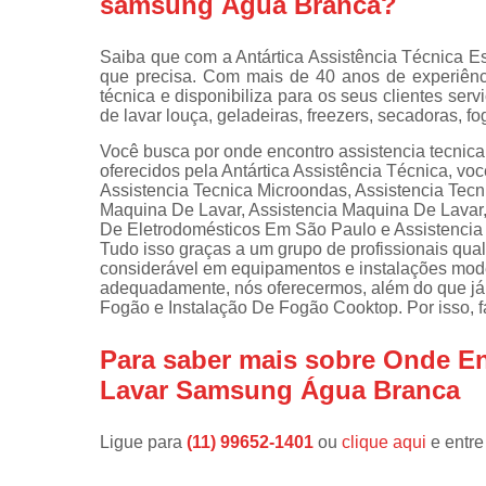
samsung Água Branca?
Instalações 
lava e sec
Saiba que com a Antártica Assistência Técnica E
que precisa. Com mais de 40 anos de experiênc
Manutençõe
técnica e disponibiliza para os seus clientes s
de fogão
de lavar louça, geladeiras, freezers, secadoras, f
Manutençõe
Você busca por onde encontro assistencia tecnic
em freezer
oferecidos pela Antártica Assistência Técnica, v
Assistencia Tecnica Microondas, Assistencia Tec
Maquina De Lavar, Assistencia Maquina De Lavar,
De Eletrodomésticos Em São Paulo e Assistencia Te
Tudo isso graças a um grupo de profissionais qua
considerável em equipamentos e instalações mode
adequadamente, nós oferecermos, além do que já f
Fogão e Instalação De Fogão Cooktop. Por isso, f
Para saber mais sobre Onde En
Lavar Samsung Água Branca
Ligue para
(11) 99652-1401
ou
clique aqui
e entre