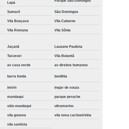
Parque São Domingos
Lapa
Instalação de Maquina de Lavar Samsung
Sumaré
São Domingos
oupa
Instalação Maquina de Lavar Roupa
Vila Boaçava
Vila Caborne
ng
Instalação Maquina Lavar e Seca
Vila Romana
Vila Sônia
pa
Instalar Maquina de Lavar Samsung
Maquina de Lavar Roupa Instalação
Jaçanã
Lauzane Paulista
 Lavar
Instalação de Lava e Seca
Tucuruvi
Vila Butantã
av casa verde
av direitos humanos
Instalação de Maquina Lava e Seca
va e Seca Samsung
Instalação Lava Seca
barra funda
bonilhia
nstalação Maquina Lava e Seca Samsung
imirin
inajar de souza
Seca
Lava e Seca Instalação
mandaqui
parque peruche
Samsung Instalação Lava e Seca
sitio mandaqui
ultramarino
ogão a Gas
Manutenção de Fogão Cooktop
vila gouvea
vila nova cachoeirinha
olux
Manutenção em Fogão
vila santista