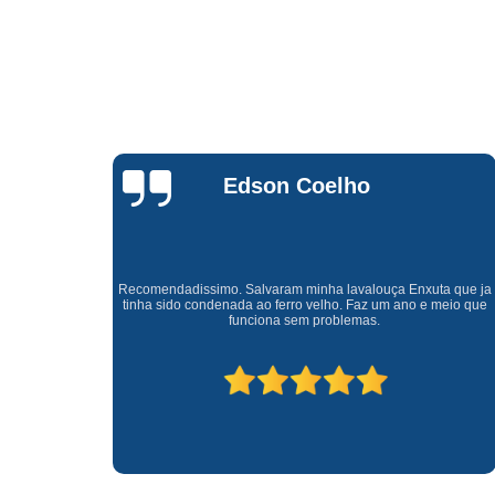
Waldirene
Monteiro
a que ja
Uma empresa á 41 anos no mercado que sempre valoriza o
meio que
cliente ótimo atendimento com garantia de todos o serviços.