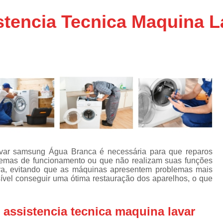
Assistencia Tecnica Ar C
s
stencia Tecnica Maquina 
e
Assistencia Tecnica Ar C
Assistencia Tecnica Ar 
s
e
Assistencia Tecnica de
s
Assistencia Tecnica de Ar
e
e
Assistencia Tecnica em
Assistencia Tecnica para Ar Condicionado 
de
Assistencia Tecnica de Geladeira Electrolu
Assistencia Tecnica Geladeira
A
de
avar samsung Água Branca é necessária para que reparos
Assistencia Tecnica Resfriar Geladeira
emas de funcionamento ou que não realizam suas funções
s
tiva, evitando que as máquinas apresentem problemas mais
Electrolux Geladeira Assistencia Te
de
sível conseguir uma ótima restauração dos aparelhos, o que
Geladeira Electrolux Assistencia Tecni
de
assistencia tecnica maquina lavar
Assistencia Tecnica de Refrigerador Electrolu
e
a