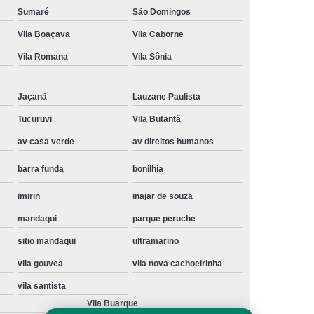
Sumaré
São Domingos
Instalação de Maquina de Lavar Samsung
Vila Boaçava
Vila Caborne
oupa
Instalação Maquina de Lavar Roupa
Vila Romana
Vila Sônia
ng
Instalação Maquina Lavar e Seca
pa
Instalar Maquina de Lavar Samsung
Jaçanã
Lauzane Paulista
Maquina de Lavar Roupa Instalação
Tucuruvi
Vila Butantã
 Lavar
Instalação de Lava e Seca
av casa verde
av direitos humanos
Instalação de Maquina Lava e Seca
barra funda
bonilhia
va e Seca Samsung
Instalação Lava Seca
imirin
inajar de souza
nstalação Maquina Lava e Seca Samsung
mandaqui
parque peruche
Seca
Lava e Seca Instalação
sitio mandaqui
ultramarino
Samsung Instalação Lava e Seca
vila gouvea
vila nova cachoeirinha
ogão a Gas
Manutenção de Fogão Cooktop
vila santista
olux
Manutenção em Fogão
Vila Buarque