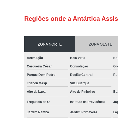
Regiões onde a Antártica Assis
ZONA NORTE
ZONA OESTE
Aclimação
Bela Vista
Be
Cerqueira César
Consolação
Gli
Parque Dom Pedro
Região Central
Re
Trianon Masp
Vila Buarque
Alto da Lapa
Alto de Pinheiros
Bai
Freguesia do Ó
Instituto da Previdência
Ja
Jardim Namba
Jardim Primavera
La