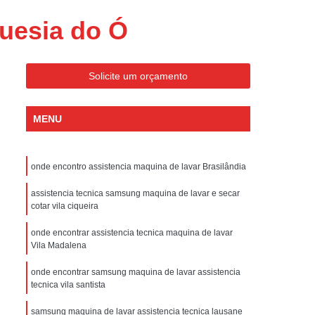
ondicionado Portatil Consul
uesia do Ó
ondicionado Portatil Philco
Condicionado Tipo Portatil
Solicite um orçamento
 Ar Condicionado Portatil
 Condicionado Portatil Philco
MENU
 Ar Condicionado Portatil
Portatil
Assistencia Tecnica de Geladeira
onde encontro assistencia maquina de lavar Brasilândia
x
Assistencia Tecnica Electrolux Geladeira
assistencia tecnica samsung maquina de lavar e secar
ssistencia Tecnica Geladeira Electrolux
cotar vila ciqueira
Electrolux Assistencia Tecnica Geladeira
onde encontrar assistencia tecnica maquina de lavar
Vila Madalena
cnica
Geladeira Assistencia Tecnica
ca
Assistencia Tecnica de Refrigerador
onde encontrar samsung maquina de lavar assistencia
tecnica vila santista
x
Assistencia Tecnica Electrolux Refrigerador
samsung maquina de lavar assistencia tecnica lausane