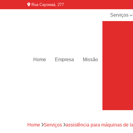
Rua Cayowaá, 277
Serviços
Assistênci
para
máquinas d
lavar
Assistênci
técnica ar
Home
Empresa
Missão
condicionad
portáteis
Assistênci
técnica de
geladeiras
Assistênci
técnica de
refrigerador
Assistênci
Home
Serviços
assistência para máquinas de l
técnica de
secadoras