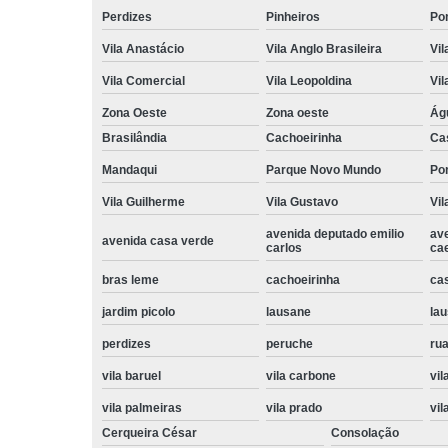
Perdizes
Pinheiros
Po
Vila Anastácio
Vila Anglo Brasileira
Vil
Vila Comercial
Vila Leopoldina
Vil
Zona Oeste
Zona oeste
Ág
Brasilândia
Cachoeirinha
Ca
Mandaqui
Parque Novo Mundo
Po
Vila Guilherme
Vila Gustavo
Vil
avenida deputado emilio
av
avenida casa verde
carlos
ca
bras leme
cachoeirinha
ca
jardim picolo
lausane
lau
perdizes
peruche
rua
vila baruel
vila carbone
vil
vila palmeiras
vila prado
vil
Cerqueira César
Consolação