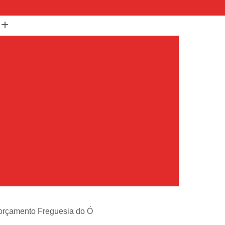
(11) 99652-1401
(11) 3673-1948
r
Assistencia Maquina Lavar
r
Assistencia Tecnica Maquina de Lavar
Maquina de Lavar Samsung
g
Assistencia Tecnica para Maquina de Lavar
Samsung Maquina de Lavar
avar e Secar
Maquina de Lavar Assistencia
Tecnica Maquina de Lavar
avar Assistencia Tecnica
atil Assistencia Tecnica
ondicionado Philco Portatil
 orçamento Freguesia do Ó
Ar Condicionado Portatil