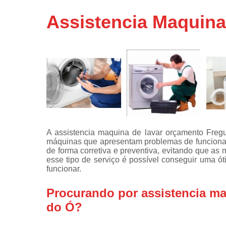
Assistência
Assistencia Maquina
técnicas d
fogão
Assistência
técnicas d
microonda
Conserto d
máquinas d
lavar
Consertos 
adega
A assistencia maquina de lavar orçamento Freg
máquinas que apresentam problemas de funciona
Consertos 
de forma corretiva e preventiva, evitando que a
geladeiras
esse tipo de serviço é possível conseguir uma ó
expositora
funcionar.
Instalação 
fogões
Procurando por assistencia ma
do Ó?
Instalação 
máquinas d
lavar roup