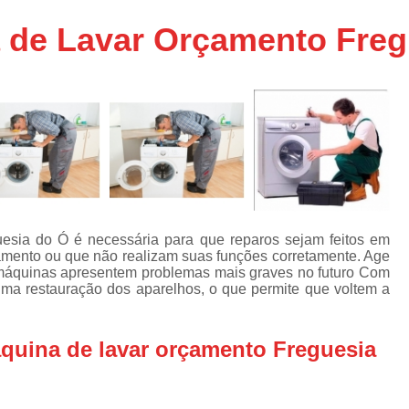
Assistencia Tecnica Ar C
s
 de Lavar Orçamento Freg
e
Assistencia Tecnica Ar C
Assistencia Tecnica Ar 
s
e
Assistencia Tecnica de
s
Assistencia Tecnica de Ar
e
e
Assistencia Tecnica em
Assistencia Tecnica para Ar Condicionado 
de
Assistencia Tecnica de Geladeira Electrolu
uesia do Ó é necessária para que reparos sejam feitos em
mento ou que não realizam suas funções corretamente. Age
Assistencia Tecnica Geladeira
A
de
s máquinas apresentem problemas mais graves no futuro Com
tima restauração dos aparelhos, o que permite que voltem a
Assistencia Tecnica Resfriar Geladeira
s
Electrolux Geladeira Assistencia Te
de
quina de lavar orçamento Freguesia
Geladeira Electrolux Assistencia Tecni
de
Assistencia Tecnica de Refrigerador Electrolu
e
a