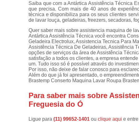
Saiba que com a Antártica Assistência Técnica E
que precisa. Com mais de 40 anos de experiênc
Instalações 
técnica e disponibiliza para os seus clientes s
lava e sec
de lavar louça, geladeiras, freezers, secadoras, f
Manutençõe
Quer saber mais sobre assistencia maquina de la
de fogão
Antártica Assistência Técnica você encontra Con
Geladeira Electrolux, Assistencia Tecnica Para M
Manutençõe
Assistência Técnica De Geladeiras, Assistência 
em freezer
opções de serviços da área de Assistência Técnic
satisfação a todos os clientes, a empresa entend
um. Tudo isso só é possível através do investime
Por isso, não deixe de falar conosco para esclar
Além do que já foi apresentado, o empreendimen
Brastemp Conserto Maquina Lavar Roupa Brastemp
Para saber mais sobre Assiste
Freguesia do Ó
Ligue para
(11) 99652-1401
ou
clique aqui
e entre