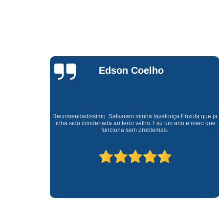
Waldirene
Monteiro
a que ja
Uma empresa á 41 anos no mercado que sempre valoriza o
meio que
cliente ótimo atendimento com garantia de todos o serviços.