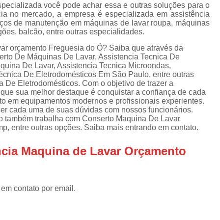
Assistencia Tecnica Refrigerador
As
specializada você pode achar essa e outras soluções para o
ia no mercado, a empresa é especializada em assistência
de
Assistencia Tecnica R
erviços de manutenção em máquinas de lavar roupa, máquinas
a
ogões, balcão, entre outras especialidades.
Assistencia Tecnica Refrigerador Electrolux
s
var orçamento Freguesia do Ó? Saiba que através da
Refrigerador Assistencia Tecnica
R
serto De Máquinas De Lavar, Assistencia Tecnica De
aquina De Lavar, Assistencia Tecnica Microondas,
s
Assistencia Tecnica Lavadora Secadora Sa
Técnica De Eletrodomésticos Em São Paulo, entre outras
a De Eletrodomésticos. Com o objetivo de trazer a
Assistencia Tecnica Maquina Secadora d
e que sua melhor destaque é conquistar a confiança de cada
nto em equipamentos modernos e profissionais experientes.
Assistencia Tecnica Sa
ecer cada uma de suas dúvidas com nossos funcionários.
to também trabalha com Conserto Maquina De Lavar
Assistencia Tecnica Samsung Seca
, entre outras opções. Saiba mais entrando em contato.
Assistencia Tecnica Secadora a Gas
ncia Maquina de Lavar Orçamento
Assistencia Tecnica Secadora Enxuta
Assistancia Tecnica para Fogão Co
Assistencia Tecnica de Fogão Br
 em contato por email.
Assistencia Tecnica Fogao a Gas