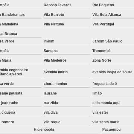
mpéia
Raposo Tavares
Rio Pequeno
Instalação de Maquina de Lavar Roupa
a Bandeirantes
Vila Barreto
Vila Bela Aliança
Instalação Eletrica Maquina de Lavar R
a Madalena
Vila Pirituba
Vila Portugal
Instalação Maquina de Lavar Samsu
ua Branca
Instalação para Maquina de Lavar Rou
sa Verde
Imirim
Jardim São Paulo
Instalar Maquina Lavar Roupa
mpéia
Santana
Tremembé
Samsung Instalação Maquina de
a Maria
Vila Medeiros
Zona Norte
Instalação de Lava e Seca Samsung
enida engenheiro
avenida imirin
avenida inajar de souza
etano alvares
Instalação Lava e Seca
Instalação La
sa verde
chora menino
freguesia do ó
Instalação Maquina Lava e Seca
I
sane paulista
lauzane
limão
Instalação Samsung Lava e 
 joao ruthe
rua zilda
sitio manda aqui
Lava e Seca Samsung Instalação
a ciqueira
vila diva
vila ester
Manutenção de Fogão
Manutenção de F
a romero
vila roque
vila santa maria
Manutenção de Fogão Electr
Higienópolis
Pacaembu